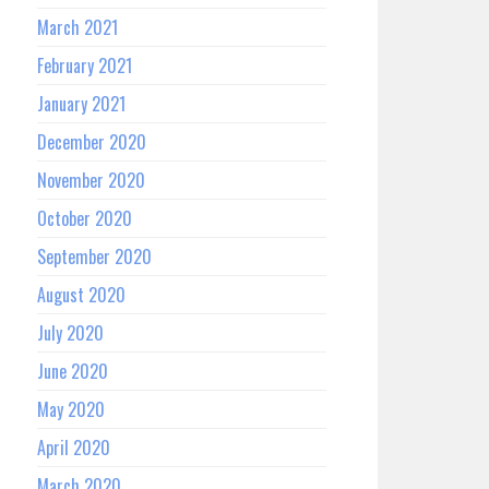
March 2021
February 2021
January 2021
December 2020
November 2020
October 2020
September 2020
August 2020
July 2020
June 2020
May 2020
April 2020
March 2020