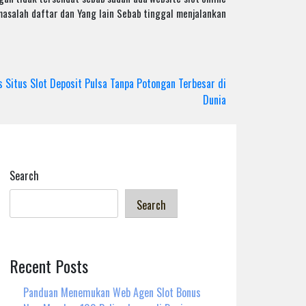
i masalah daftar dan Yang lain Sebab tinggal menjalankan
Situs Slot Deposit Pulsa Tanpa Potongan Terbesar di
Dunia
Search
Search
Recent Posts
Panduan Menemukan Web Agen Slot Bonus