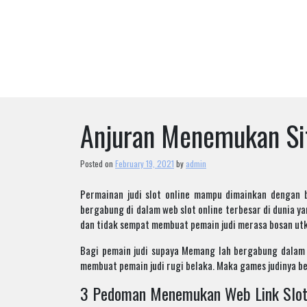
Skip
to
content
Anjuran Menemukan Sit
Posted on
February 19, 2021
by
admin
Permainan judi slot online mampu dimainkan dengan 
bergabung di dalam web slot online terbesar di dunia ya
dan tidak sempat membuat pemain judi merasa bosan utk 
Bagi pemain judi supaya Memang lah bergabung dalam w
membuat pemain judi rugi belaka. Maka games judinya ber
3 Pedoman Menemukan Web Link Slot 