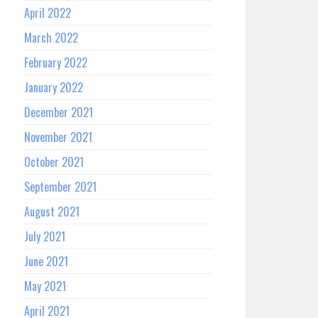
April 2022
March 2022
February 2022
January 2022
December 2021
November 2021
October 2021
September 2021
August 2021
July 2021
June 2021
May 2021
April 2021