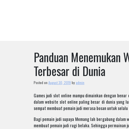
Skip
to
content
Panduan Menemukan We
Terbesar di Dunia
Posted on
August 30, 2019
by
admin
Games judi slot online mampu dimainkan dengan benar 
dalam website slot online paling besar di dunia yang l
sempat membuat pemain judi merasa bosan untuk selalu m
Bagi pemain judi supaya Memang lah bergabung dalam we
membuat pemain judi rugi belaka. Sehingga permainan ju