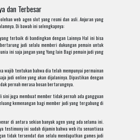
ya dan Terbesar
olehan web agen slot yang resmi dan asli. Anjuran yang
lamnya. Di bawah ini selengkapnya:
ang terbaik di bandingkan dengan Lainnya Hal ini bisa
 bertarung judi selalu memberi dukungan pemain untuk
unia ini saja jangan yang Yang lain Bagi pemain judi yang
ka wajib tentukan bahwa dia telah mempunyai permainan
aja judi online yang akan dijalaninya. Dipastikan dengan
tidak pernah merasa bosan bertarungnya.
 di sini juga membuat member tidak pernah ada gangguan
eluang kemenangan bagi member judi yang tergabung di
enar di antara sekian banyak agen yang ada selama ini.
anya testimony ini sudah dijamin bahwa web itu senantiasa
ngan tidak tersendat dan selalu mendapatkan games judi