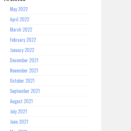
May 2022
April 2022
March 2022
February 2022
January 2022
December 2021
November 2021
October 2021
September 2021
August 2021
July 2021
June 2021