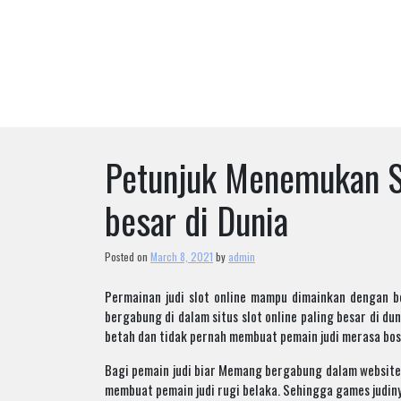
Skip
to
content
Petunjuk Menemukan Si
besar di Dunia
Posted on
March 8, 2021
by
admin
Permainan judi slot online mampu dimainkan dengan 
bergabung di dalam situs slot online paling besar di du
betah dan tidak pernah membuat pemain judi merasa bosa
Bagi pemain judi biar Memang bergabung dalam website a
membuat pemain judi rugi belaka. Sehingga games judiny