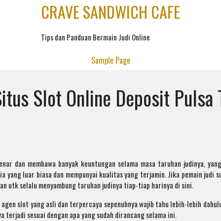
CRAVE SANDWICH CAFE
Tips dan Panduan Bermain Judi Online
Sample Page
tus Slot Online Deposit Pulsa 
benar dan membawa banyak keuntungan selama masa taruhan judinya, yang 
nia yang luar biasa dan mempunyai kualitas yang terjamin. Jika pemain judi s
n utk selalu menyambung taruhan judinya tiap-tiap harinya di sini.
gen slot yang asli dan terpercaya sepenuhnya wajib tahu lebih-lebih dahul
a terjadi sesuai dengan apa yang sudah dirancang selama ini.