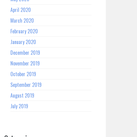
April 2020
March 2020
February 2020
January 2020
December 2019
November 2019
October 2019
September 2019
August 2019
July 2019