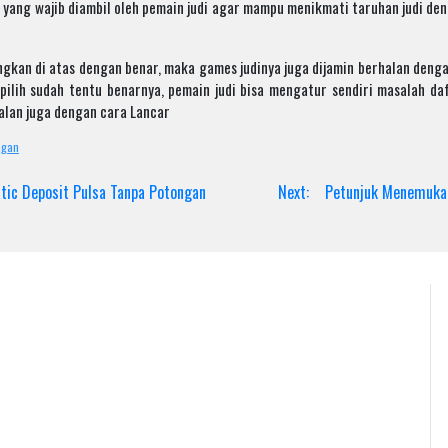
 yang wajib diambil oleh pemain judi agar mampu menikmati taruhan judi den
gkan di atas dengan benar, maka games judinya juga dijamin berhalan dengan
ipilih sudah tentu benarnya, pemain judi bisa mengatur sendiri masalah da
alan juga dengan cara Lancar
ngan
ic Deposit Pulsa Tanpa Potongan
Next:
Petunjuk Menemukan