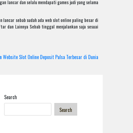
gan lancar dan selalu mendapati games judi yang selama
 lancar sebab sudah ada web slot online paling besar di
ftar dan Lainnya Sebab tinggal menjalankan saja sesuai
 Website Slot Online Deposit Pulsa Terbesar di Dunia
Search
Search