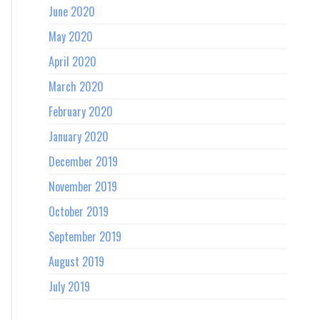
June 2020
May 2020
April 2020
March 2020
February 2020
January 2020
December 2019
November 2019
October 2019
September 2019
August 2019
July 2019