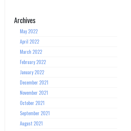
Archives
May 2022
April 2022
March 2022
February 2022
January 2022
December 2021
November 2021
October 2021
September 2021
August 2021