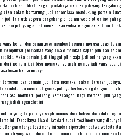
 Hal ini bisa dilihat dengan jumlahnya member judi yang tergabung
egiatan dalam bertarung judi senantiasa mendukung pemain buat
in judi lain utk segera bergabung di dalam web slot online paling
gi pemain judi yang sudah menemukan website agen seperti ini tidak
b yang benar dan senantiasa membuat pemain merasa puas dalam
ah mempunyai permainan yang bisa dimainkan kapan pun dan dalam
sedikit. Maka pemain judi tinggal pilih saja judi online yang akan
n dari pemain judi bisa memakai seluruh games judi yang ada di
rasa bosan bertarungnya.
 tersusun dan pemain judi bisa memakai dalam taruhan judinya.
da kendala dan membuat games judinya berlangsung dengan mudah.
enantiasa memberi peluang kemenangan bagi member judi yang
ng judi di agen slot ini.
t online yang terpercaya wajib memastikan bahwa dia adalah agen
ama ini. Terbaiknya bisa diliat dari sudut testimony yang dipunyai
 judi. Dengan adanya testimony ini sudah dipastikan bahwa website itu
 inilah yang wajib diambil oleh pemain judi biar mampu menikmati