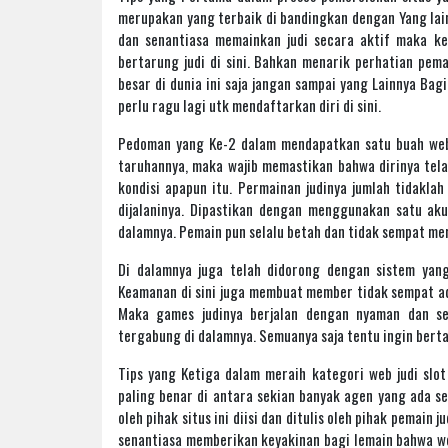
merupakan yang terbaik di bandingkan dengan Yang lain
dan senantiasa memainkan judi secara aktif maka k
bertarung judi di sini. Bahkan menarik perhatian pema
besar di dunia ini saja jangan sampai yang Lainnya Ba
perlu ragu lagi utk mendaftarkan diri di sini.
Pedoman yang Ke-2 dalam mendapatkan satu buah we
taruhannya, maka wajib memastikan bahwa dirinya tel
kondisi apapun itu. Permainan judinya jumlah tidaklah 
dijalaninya. Dipastikan dengan menggunakan satu aku
dalamnya. Pemain pun selalu betah dan tidak sempat me
Di dalamnya juga telah didorong dengan sistem yang
Keamanan di sini juga membuat member tidak sempat a
Maka games judinya berjalan dengan nyaman dan s
tergabung di dalamnya. Semuanya saja tentu ingin bertaru
Tips yang Ketiga dalam meraih kategori web judi slo
paling benar di antara sekian banyak agen yang ada sel
oleh pihak situs ini diisi dan ditulis oleh pihak pemain
senantiasa memberikan keyakinan bagi lemain bahwa web