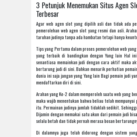
3 Petunjuk Menemukan Situs Agen S
Terbesar
Agar web agen slot yang dipilih asli dan tidak ada p
pemerolehan web agen slot yang resmi dan asli. Ara
taruhan judinya tanpa ada hambatan tetapi hanya keuntu
Tips yang Pertama dalam proses pemerolehan web yang b
yang terbaik di bandingkan dengan Yang lain Hal in
senantiasa memainkan judi dengan cara aktif maka akt
bertarung judi di sini. Bahkan menarik perhatian pemain
dunia ini saja jangan yang Yang lain Bagi pemain judi 
mendaftarkan diri di sini.
Arahan yang Ke-2 dalam memperoleh suatu web yang be
maka wajib menentukan bahwa beliau telah mempunyai p
itu. Permainan judinya jumlah tidaklah sedikit. Sehingga
Dijamin dengan memakai satu akun dari pemain judi bis
selalu betah dan tidak pernah merasa bosan bertarungn
Di dalamnya juga telah didorong dengan sistem yang