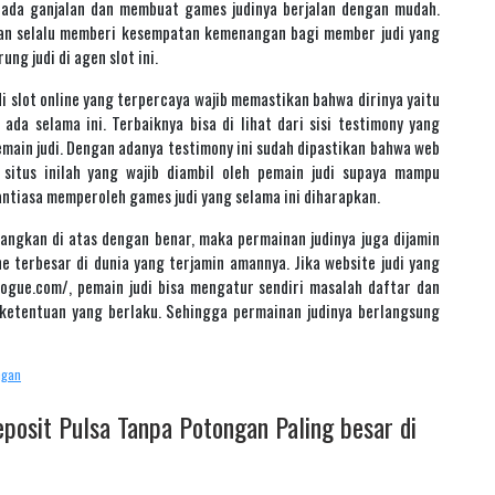
ada ganjalan dan membuat games judinya berjalan dengan mudah.
dan selalu memberi kesempatan kemenangan bagi member judi yang
ng judi di agen slot ini.
i slot online yang terpercaya wajib memastikan bahwa dirinya yaitu
da selama ini. Terbaiknya bisa di lihat dari sisi testimony yang
 pemain judi. Dengan adanya testimony ini sudah dipastikan bahwa web
situs inilah yang wajib diambil oleh pemain judi supaya mampu
antiasa memperoleh games judi yang selama ini diharapkan.
angkan di atas dengan benar, maka permainan judinya juga dijamin
e terbesar di dunia yang terjamin amannya. Jika website judi yang
logue.com/, pemain judi bisa mengatur sendiri masalah daftar dan
 ketentuan yang berlaku. Sehingga permainan judinya berlangsung
ngan
osit Pulsa Tanpa Potongan Paling besar di