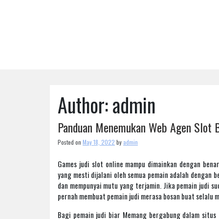
Skip
to
content
Author:
admin
Panduan Menemukan Web Agen Slot B
Posted on
May 18, 2022
by
admin
Games judi slot online mampu dimainkan dengan bena
yang mesti dijalani oleh semua pemain adalah dengan be
dan mempunyai mutu yang terjamin. Jika pemain judi su
pernah membuat pemain judi merasa bosan buat selalu me
Bagi pemain judi biar Memang bergabung dalam situs a