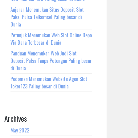
Anjuran Menemukan Situs Deposit Slot
Pakai Pulsa Telkomsel Paling besar di
Dunia
Petunjuk Menemukan Web Slot Online Depo
Via Dana Terbesar di Dunia
Panduan Menemukan Web Judi Slot
Deposit Pulsa Tanpa Potongan Paling besar
di Dunia
Pedoman Menemukan Website Agen Slot
Joker123 Paling besar di Dunia
Archives
May 2022