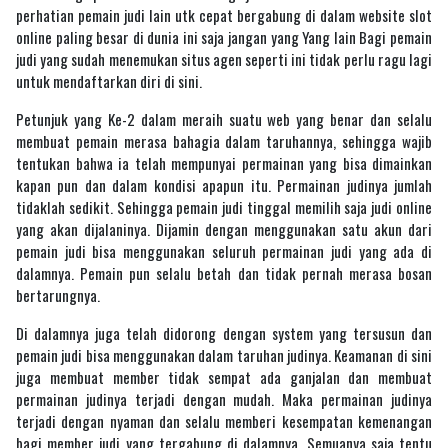
perhatian pemain judi lain utk cepat bergabung di dalam website slot
online paling besar di dunia ini saja jangan yang Yang lain Bagi pemain
judi yang sudah menemukan situs agen seperti ini tidak perlu ragu lagi
untuk mendaftarkan diri di sini.
Petunjuk yang Ke-2 dalam meraih suatu web yang benar dan selalu
membuat pemain merasa bahagia dalam taruhannya, sehingga wajib
tentukan bahwa ia telah mempunyai permainan yang bisa dimainkan
kapan pun dan dalam kondisi apapun itu. Permainan judinya jumlah
tidaklah sedikit. Sehingga pemain judi tinggal memilih saja judi online
yang akan dijalaninya. Dijamin dengan menggunakan satu akun dari
pemain judi bisa menggunakan seluruh permainan judi yang ada di
dalamnya. Pemain pun selalu betah dan tidak pernah merasa bosan
bertarungnya.
Di dalamnya juga telah didorong dengan system yang tersusun dan
pemain judi bisa menggunakan dalam taruhan judinya. Keamanan di sini
juga membuat member tidak sempat ada ganjalan dan membuat
permainan judinya terjadi dengan mudah. Maka permainan judinya
terjadi dengan nyaman dan selalu memberi kesempatan kemenangan
bagi member judi yang tergabung di dalamnya. Semuanya saja tentu