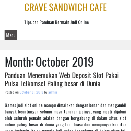
Skip
CRAVE SANDWICH CAFE
to
content
Tips dan Panduan Bermain Judi Online
Menu
Month:
October 2019
Panduan Menemukan Web Deposit Slot Pakai
Pulsa Telkomsel Paling besar di Dunia
Posted on
October 31, 2019
by
admin
Games judi slot online mampu dimainkan dengan benar dan mengambil
banyak keuntungan selama masa taruhan judinya, yang mesti dijalani
oleh seluruh pemain adalah dengan bergabung di dalam situs slot
online paling besar di dunia yang luar biasa dan mempunyai kualitas
yang terjamin. Kalau pemain judi sudah bergabung di dalam situs ini,