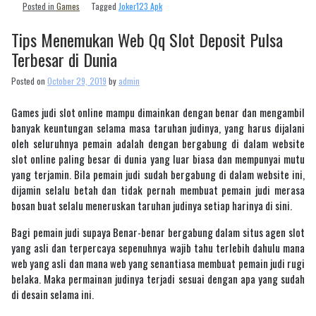
Posted in
Games
Tagged
Joker123 Apk
Tips Menemukan Web Qq Slot Deposit Pulsa
Terbesar di Dunia
Posted on
October 29, 2019
by
admin
Games judi slot online mampu dimainkan dengan benar dan mengambil
banyak keuntungan selama masa taruhan judinya, yang harus dijalani
oleh seluruhnya pemain adalah dengan bergabung di dalam website
slot online paling besar di dunia yang luar biasa dan mempunyai mutu
yang terjamin. Bila pemain judi sudah bergabung di dalam website ini,
dijamin selalu betah dan tidak pernah membuat pemain judi merasa
bosan buat selalu meneruskan taruhan judinya setiap harinya di sini.
Bagi pemain judi supaya Benar-benar bergabung dalam situs agen slot
yang asli dan terpercaya sepenuhnya wajib tahu terlebih dahulu mana
web yang asli dan mana web yang senantiasa membuat pemain judi rugi
belaka. Maka permainan judinya terjadi sesuai dengan apa yang sudah
di desain selama ini.