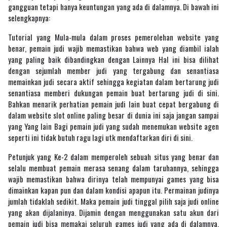
gangguan tetapi hanya keuntungan yang ada di dalamnya. Di bawah ini
selengkapnya:
Tutorial yang Mula-mula dalam proses pemerolehan website yang
benar, pemain judi wajib memastikan bahwa web yang diambil ialah
yang paling baik dibandingkan dengan Lainnya Hal ini bisa dilihat
dengan sejumlah member judi yang tergabung dan senantiasa
memainkan judi secara aktif sehingga kegiatan dalam bertarung judi
senantiasa memberi dukungan pemain buat bertarung judi di sini.
Bahkan menarik perhatian pemain judi lain buat cepat bergabung di
dalam website slot online paling besar di dunia ini saja jangan sampai
yang Yang lain Bagi pemain judi yang sudah menemukan website agen
seperti ini tidak butuh ragu lagi utk mendaftarkan diri di sini.
Petunjuk yang Ke-2 dalam memperoleh sebuah situs yang benar dan
selalu membuat pemain merasa senang dalam taruhannya, sehingga
wajib memastikan bahwa dirinya telah mempunyai games yang bisa
dimainkan kapan pun dan dalam kondisi apapun itu. Permainan judinya
jumlah tidaklah sedikit. Maka pemain judi tinggal pilih saja judi online
yang akan dijalaninya. Dijamin dengan menggunakan satu akun dari
pemain judi bisa memakai seluruh games judi yang ada di dalamnya.