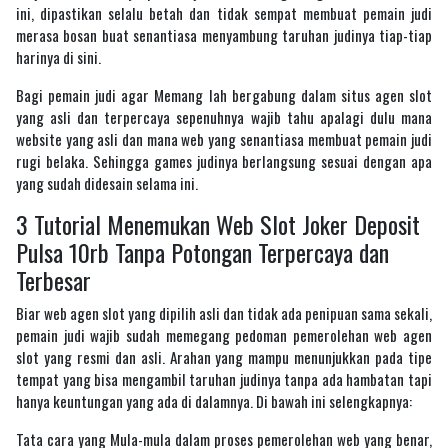
ini, dipastikan selalu betah dan tidak sempat membuat pemain judi
merasa bosan buat senantiasa menyambung taruhan judinya tiap-tiap
harinya di sini.
Bagi pemain judi agar Memang lah bergabung dalam situs agen slot
yang asli dan terpercaya sepenuhnya wajib tahu apalagi dulu mana
website yang asli dan mana web yang senantiasa membuat pemain judi
rugi belaka. Sehingga games judinya berlangsung sesuai dengan apa
yang sudah didesain selama ini.
3 Tutorial Menemukan Web Slot Joker Deposit
Pulsa 10rb Tanpa Potongan Terpercaya dan
Terbesar
Biar web agen slot yang dipilih asli dan tidak ada penipuan sama sekali,
pemain judi wajib sudah memegang pedoman pemerolehan web agen
slot yang resmi dan asli. Arahan yang mampu menunjukkan pada tipe
tempat yang bisa mengambil taruhan judinya tanpa ada hambatan tapi
hanya keuntungan yang ada di dalamnya. Di bawah ini selengkapnya:
Tata cara yang Mula-mula dalam proses pemerolehan web yang benar,