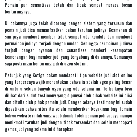
Pemain pun senantiasa betah dan tidak sempat merasa bosan
bertarungnya.
Di dalamnya juga telah didorong dengan sistem yang tersusun dan
pemain judi bisa memanfaatkan dalam taruhan judinya. Keamanan di
sini juga membuat member tidak sempat ada kendala dan membuat
permainan judinya terjadi dengan mudah. Sehingga permainan judinya
terjadi dengan nyaman dan senantiasa memberi kesempatan
kemenangan bagi member judi yang tergabung di dalamnya. Semuanya
saja pasti ingin bertarung judi di agen slot ini.
Petunjuk yang Ketiga dalam mendapati tipe website judi slot online
yang terpercaya wajib menentukan bahwa ia adalah agen paling benar
di antara sekian banyak agen yang ada selama ini. Terbaiknya bisa
dilihat dari sudut testimony yang dipunyai oleh pihak website ini diisi
dan ditulis oleh pihak pemain judi. Dengan adanya testimony ini sudah
dipastikan bahwa situs itu selalu memberikan keyakinan bagi lemain
bahwa website inilah yang wajib diambil oleh pemain judi supaya mampu
menikmati taruhan judi dengan tidak tersendat dan selalu mendapati
games judi yang selama ini diharapkan.