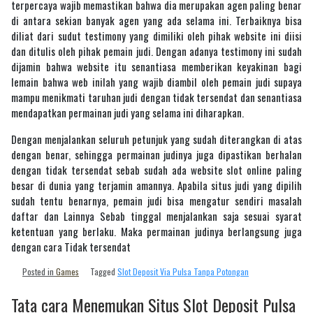
terpercaya wajib memastikan bahwa dia merupakan agen paling benar
di antara sekian banyak agen yang ada selama ini. Terbaiknya bisa
diliat dari sudut testimony yang dimiliki oleh pihak website ini diisi
dan ditulis oleh pihak pemain judi. Dengan adanya testimony ini sudah
dijamin bahwa website itu senantiasa memberikan keyakinan bagi
lemain bahwa web inilah yang wajib diambil oleh pemain judi supaya
mampu menikmati taruhan judi dengan tidak tersendat dan senantiasa
mendapatkan permainan judi yang selama ini diharapkan.
Dengan menjalankan seluruh petunjuk yang sudah diterangkan di atas
dengan benar, sehingga permainan judinya juga dipastikan berhalan
dengan tidak tersendat sebab sudah ada website slot online paling
besar di dunia yang terjamin amannya. Apabila situs judi yang dipilih
sudah tentu benarnya, pemain judi bisa mengatur sendiri masalah
daftar dan Lainnya Sebab tinggal menjalankan saja sesuai syarat
ketentuan yang berlaku. Maka permainan judinya berlangsung juga
dengan cara Tidak tersendat
Posted in
Games
Tagged
Slot Deposit Via Pulsa Tanpa Potongan
Tata cara Menemukan Situs Slot Deposit Pulsa