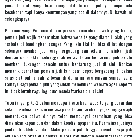
jenis tempat yang bisa mengambil taruhan judinya tanpa ada
kesukaran tapi hanya keuntungan yang ada di dalamnya. Di bawah ini
selengkapnya:
Panduan yang Pertama dalam proses pemerolehan web yang benar,
pemain judi wajib menentukan bahwa website yang diambil ialah yang
terbaik di bandingkan dengan Yang lain Hal ini bisa diliat dengan
sebanyak member judi yang tergabung dan selalu memainkan judi
dengan cara aktif sehingga aktivitas dalam bertarung judi selalu
memberi dukungan pemain untuk bertarung judi di sini. Bahkan
menarik perhatian pemain judi lain buat cepat bergabung di dalam
situs slot online paling besar di dunia ini saja jangan sampai yang
Lainnya Bagi pemain judi yang sudah menemukan website agen seperti
ini tidak butuh ragu lagi buat mendaftarkan diri di sini.
Tutorial yang Ke-2 dalam mendapati satu buah website yang benar dan
selalu membuat pemain merasa puas dalam taruhannya, sehingga wajib
menentukan bahwa dirinya telah mempunyai permainan yang bisa
dimainkan kapan pun dan dalam kondisi apapun itu. Permainan judinya
jumlah tidaklah sedikit. Maka pemain judi tinggal memilih saja judi
online yang akan dijalaninya. Dipastikan dengan memanfaatkan satu