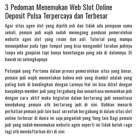
3 Pedoman Menemukan Web Slot Online
Deposit Pulsa Terpercaya dan Terbesar
Agar situs agen slot yang dipilih asli dan tidak ada penipuan sama
sekali, pemain judi wajib sudah memegang panduan pemerolehan
website agen slot yang resmi dan asli. Tutorial yang mampu
menunjukkan pada type tempat yang bisa mengambil taruhan judinya
tanpa ada ganjalan tapi hanya keuntungan yang ada di dalamnya. Di
bawah ini selengkapnya:
Petunjuk yang Pertama dalam proses pemerolehan situs yang benar,
pemain judi wajib menentukan bahwa web yang diambil adalah yang
paling baik di bandingkan dengan Lainnya Hal ini bisa diliat dengan
banyaknya member judi yang tergabung dan senantiasa memainkan judi
dengan cara aktif maka kegiatan dalam bertarung judi senantiasa
mendukung pemain utk bertarung judi di sini. Bahkan menarik
perhatian pemain judi lain buat serentak bergabung di dalam situs slot
online terbesar di dunia ini saja janganlah yang Yang lain Bagi pemain
judi yang sudah menemukan website agen seperti ini tidak butuh ragu
lagi utk mendaftarkan diri di sini.