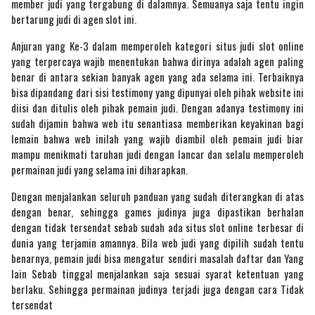
member judi yang tergabung di dalamnya. Semuanya saja tentu ingin
bertarung judi di agen slot ini.
Anjuran yang Ke-3 dalam memperoleh kategori situs judi slot online
yang terpercaya wajib menentukan bahwa dirinya adalah agen paling
benar di antara sekian banyak agen yang ada selama ini. Terbaiknya
bisa dipandang dari sisi testimony yang dipunyai oleh pihak website ini
diisi dan ditulis oleh pihak pemain judi. Dengan adanya testimony ini
sudah dijamin bahwa web itu senantiasa memberikan keyakinan bagi
lemain bahwa web inilah yang wajib diambil oleh pemain judi biar
mampu menikmati taruhan judi dengan lancar dan selalu memperoleh
permainan judi yang selama ini diharapkan.
Dengan menjalankan seluruh panduan yang sudah diterangkan di atas
dengan benar, sehingga games judinya juga dipastikan berhalan
dengan tidak tersendat sebab sudah ada situs slot online terbesar di
dunia yang terjamin amannya. Bila web judi yang dipilih sudah tentu
benarnya, pemain judi bisa mengatur sendiri masalah daftar dan Yang
lain Sebab tinggal menjalankan saja sesuai syarat ketentuan yang
berlaku. Sehingga permainan judinya terjadi juga dengan cara Tidak
tersendat