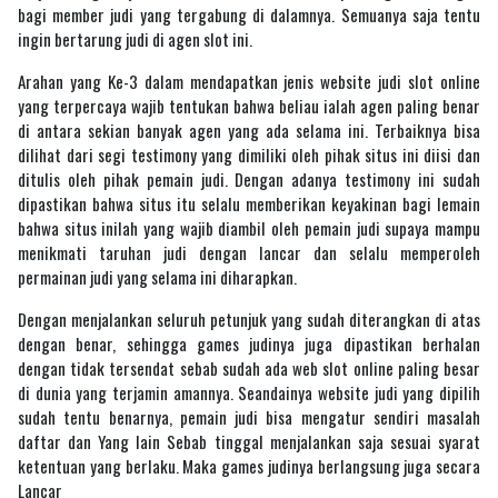
bagi member judi yang tergabung di dalamnya. Semuanya saja tentu
ingin bertarung judi di agen slot ini.
Arahan yang Ke-3 dalam mendapatkan jenis website judi slot online
yang terpercaya wajib tentukan bahwa beliau ialah agen paling benar
di antara sekian banyak agen yang ada selama ini. Terbaiknya bisa
dilihat dari segi testimony yang dimiliki oleh pihak situs ini diisi dan
ditulis oleh pihak pemain judi. Dengan adanya testimony ini sudah
dipastikan bahwa situs itu selalu memberikan keyakinan bagi lemain
bahwa situs inilah yang wajib diambil oleh pemain judi supaya mampu
menikmati taruhan judi dengan lancar dan selalu memperoleh
permainan judi yang selama ini diharapkan.
Dengan menjalankan seluruh petunjuk yang sudah diterangkan di atas
dengan benar, sehingga games judinya juga dipastikan berhalan
dengan tidak tersendat sebab sudah ada web slot online paling besar
di dunia yang terjamin amannya. Seandainya website judi yang dipilih
sudah tentu benarnya, pemain judi bisa mengatur sendiri masalah
daftar dan Yang lain Sebab tinggal menjalankan saja sesuai syarat
ketentuan yang berlaku. Maka games judinya berlangsung juga secara
Lancar