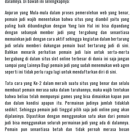
dalamnya. Di bawah ini selengkapnya:
Anjuran yang Mula-mula dalam proses pemerolehan web yang benar,
pemain judi wajib menentukan bahwa situs yang diambil yaitu yang
paling baik dibandingkan dengan Yang lain Hal ini bisa dipandang
dengan sebanyak member judi yang tergabung dan senantiasa
memainkan judi dengan cara aktif sehingga kegiatan dalam bertarung
judi selalu memberi dukungan pemain buat bertarung judi di sini.
Bahkan menarik perhatian pemain judi lain untuk serta-merta
bergabung di dalam situs slot online terbesar di dunia ini saja jangan
sampai yang Lainnya Bagi pemain judi yang sudah menemukan web agen
seperti ini tidak perlu ragu lagi untuk mendaftarkan diri di sini.
Tata cara yang Ke-2 dalam meraih suatu situs yang benar dan selalu
membuat pemain merasa suka dalam taruhannya, maka wajib tentukan
bahwa beliau telah mempunyai games yang bisa dimainkan kapan pun
dan dalam kondisi apapun itu. Permainan judinya jumlah tidaklah
sedikit. Sehingga pemain judi tinggal pilih saja judi online yang akan
dijalaninya. Dipastikan dengan menggunakan satu akun dari pemain
judi bisa menggunakan seluruh permainan judi yang ada di dalamnya.
Pemain pun senantiasa betah dan tidak pernah merasa bosan