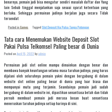
benarnya, pemain judi bisa mengatur sendiri masalah daftar dan Yang
lain Sebab tinggal menjalankan saja sesuai syarat ketentuan yang
berlaku. Sehingga permainan judinya berjalan juga secara Tidak
tersendat
Posted in
Games
Tagged
Slot Deposit Via Pulsa Tanpa Potongan
Tata cara Menemukan Website Deposit Slot
Pakai Pulsa Telkomsel Paling besar di Dunia
Posted on
April 15, 2022
by
admin
Permainan judi slot online mampu dimainkan dengan benar dan
membawa banyak keuntungan selama masa taruhan judinya, yang harus
dijalani oleh seluruhnya pemain yakni dengan bergabung di dalam
website slot online paling besar di dunia yang luar biasa dan
mempunyai mutu yang terjamin. Seandainya pemain judi sudah
bergabung di dalam website ini, dipastikan senantiasa betah dan tidak
pernah membuat pemain judi merasa bosan buat senantiasa
meneruskan taruhan judinya setiap harinya di sini.