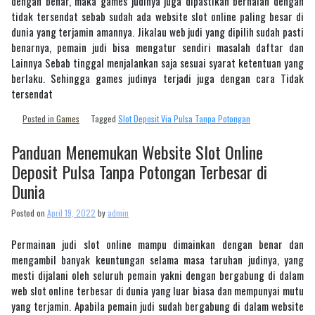
dengan benar, maka games judinya juga dipastikan berhalan dengan
tidak tersendat sebab sudah ada website slot online paling besar di
dunia yang terjamin amannya. Jikalau web judi yang dipilih sudah pasti
benarnya, pemain judi bisa mengatur sendiri masalah daftar dan
Lainnya Sebab tinggal menjalankan saja sesuai syarat ketentuan yang
berlaku. Sehingga games judinya terjadi juga dengan cara Tidak
tersendat
Posted in
Games
Tagged
Slot Deposit Via Pulsa Tanpa Potongan
Panduan Menemukan Website Slot Online
Deposit Pulsa Tanpa Potongan Terbesar di
Dunia
Posted on
April 19, 2022
by
admin
Permainan judi slot online mampu dimainkan dengan benar dan
mengambil banyak keuntungan selama masa taruhan judinya, yang
mesti dijalani oleh seluruh pemain yakni dengan bergabung di dalam
web slot online terbesar di dunia yang luar biasa dan mempunyai mutu
yang terjamin. Apabila pemain judi sudah bergabung di dalam website