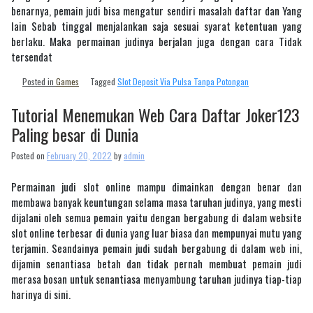
benarnya, pemain judi bisa mengatur sendiri masalah daftar dan Yang
lain Sebab tinggal menjalankan saja sesuai syarat ketentuan yang
berlaku. Maka permainan judinya berjalan juga dengan cara Tidak
tersendat
Posted in
Games
Tagged
Slot Deposit Via Pulsa Tanpa Potongan
Tutorial Menemukan Web Cara Daftar Joker123
Paling besar di Dunia
Posted on
February 20, 2022
by
admin
Permainan judi slot online mampu dimainkan dengan benar dan
membawa banyak keuntungan selama masa taruhan judinya, yang mesti
dijalani oleh semua pemain yaitu dengan bergabung di dalam website
slot online terbesar di dunia yang luar biasa dan mempunyai mutu yang
terjamin. Seandainya pemain judi sudah bergabung di dalam web ini,
dijamin senantiasa betah dan tidak pernah membuat pemain judi
merasa bosan untuk senantiasa menyambung taruhan judinya tiap-tiap
harinya di sini.