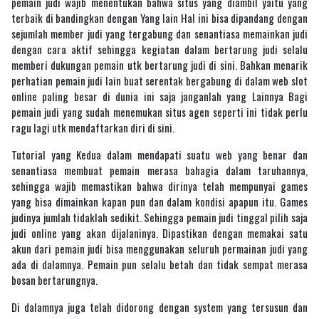
pemain judi wajib menentukan bahwa situs yang diambil yaitu yang
terbaik di bandingkan dengan Yang lain Hal ini bisa dipandang dengan
sejumlah member judi yang tergabung dan senantiasa memainkan judi
dengan cara aktif sehingga kegiatan dalam bertarung judi selalu
memberi dukungan pemain utk bertarung judi di sini. Bahkan menarik
perhatian pemain judi lain buat serentak bergabung di dalam web slot
online paling besar di dunia ini saja janganlah yang Lainnya Bagi
pemain judi yang sudah menemukan situs agen seperti ini tidak perlu
ragu lagi utk mendaftarkan diri di sini.
Tutorial yang Kedua dalam mendapati suatu web yang benar dan
senantiasa membuat pemain merasa bahagia dalam taruhannya,
sehingga wajib memastikan bahwa dirinya telah mempunyai games
yang bisa dimainkan kapan pun dan dalam kondisi apapun itu. Games
judinya jumlah tidaklah sedikit. Sehingga pemain judi tinggal pilih saja
judi online yang akan dijalaninya. Dipastikan dengan memakai satu
akun dari pemain judi bisa menggunakan seluruh permainan judi yang
ada di dalamnya. Pemain pun selalu betah dan tidak sempat merasa
bosan bertarungnya.
Di dalamnya juga telah didorong dengan system yang tersusun dan