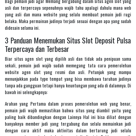
Bagi pemain judi agar Memang bergabung dalam situs agen slot yang
asli dan terpercaya sepenuhnya wajib tahu apalagi dahulu mana web
yang asli dan mana website yang selalu membuat pemain judi rugi
belaka. Maka permainan judinya terjadi sesuai dengan apa yang sudah
didesain selama ini.
3 Panduan Menemukan Situs Slot Deposit Pulsa
Terpercaya dan Terbesar
Biar situs agen slot yang dipilih asli dan tidak ada penipuan sama
sekali, pemain judi wajib sudah memegang tata cara pemerolehan
website agen slot yang resmi dan asli. Petunjuk yang mampu
menunjukkan pada type tempat yang bisa membawa taruhan judinya
tanpa ada gangguan tetapi hanya keuntungan yang ada di dalamnya. Di
bawah ini selengkapnya:
Arahan yang Pertama dalam proses pemerolehan web yang benar,
pemain judi wajib memastikan bahwa situs yang diambil yaitu yang
paling baik dibandingkan dengan Lainnya Hal ini bisa diliat dengan
banyaknya member judi yang tergabung dan selalu memainkan judi
dengan cara aktif maka aktivitas dalam bertarung judi selalu