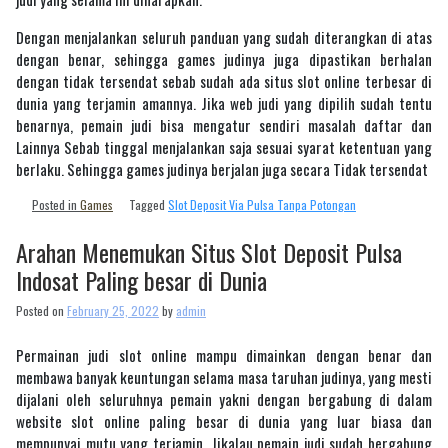
Dengan menjalankan seluruh panduan yang sudah diterangkan di atas
dengan benar, sehingga games judinya juga dipastikan berhalan
dengan tidak tersendat sebab sudah ada situs slot online terbesar di
dunia yang terjamin amannya. Jika web judi yang dipilih sudah tentu
benarnya, pemain judi bisa mengatur sendiri masalah daftar dan
Lainnya Sebab tinggal menjalankan saja sesuai syarat ketentuan yang
berlaku. Sehingga games judinya berjalan juga secara Tidak tersendat
Posted in
Games
Tagged
Slot Deposit Via Pulsa Tanpa Potongan
Arahan Menemukan Situs Slot Deposit Pulsa
Indosat Paling besar di Dunia
Posted on
February 25, 2022
by
admin
Permainan judi slot online mampu dimainkan dengan benar dan
membawa banyak keuntungan selama masa taruhan judinya, yang mesti
dijalani oleh seluruhnya pemain yakni dengan bergabung di dalam
website slot online paling besar di dunia yang luar biasa dan
mempunyai mutu yang terjamin. Jikalau pemain judi sudah bergabung