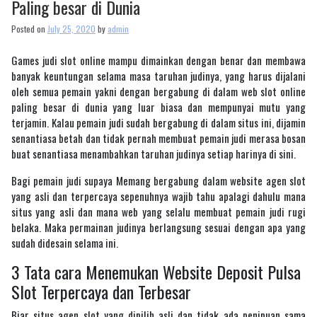
Paling besar di Dunia
Posted on
July 25, 2020
by
admin
Games judi slot online mampu dimainkan dengan benar dan membawa
banyak keuntungan selama masa taruhan judinya, yang harus dijalani
oleh semua pemain yakni dengan bergabung di dalam web slot online
paling besar di dunia yang luar biasa dan mempunyai mutu yang
terjamin. Kalau pemain judi sudah bergabung di dalam situs ini, dijamin
senantiasa betah dan tidak pernah membuat pemain judi merasa bosan
buat senantiasa menambahkan taruhan judinya setiap harinya di sini.
Bagi pemain judi supaya Memang bergabung dalam website agen slot
yang asli dan terpercaya sepenuhnya wajib tahu apalagi dahulu mana
situs yang asli dan mana web yang selalu membuat pemain judi rugi
belaka. Maka permainan judinya berlangsung sesuai dengan apa yang
sudah didesain selama ini.
3 Tata cara Menemukan Website Deposit Pulsa
Slot Terpercaya dan Terbesar
Biar situs agen slot yang dipilih asli dan tidak ada penipuan sama