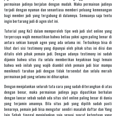
permainan judinya berjalan dengan mudah. Maka permainan judinya
terjadi dengan nyaman dan senantiasa memberi peluang kemenangan
bagi member judi yang tergabung di dalamnya. Semuanya saja tentu
ingin bertarung judi di agen slot ini.
Tutorial yang Ke3 dalam memperoleh tipe web judi slot online yang
terpercaya wajib memastikan bahwa beliau yakni agen paling benar di
antara sekian banyak agen yang ada selama ini. Terbaiknya bisa di
lihat dari sisi testimony yang dipunyai oleh pihak situs ini diisi dan
ditulis oleh pihak pemain judi. Dengan adanya testimony ini sudah
dijamin bahwa situs itu selalu memberikan keyakinan bagi lemain
bahwa web inilah yang wajib diambil oleh pemain judi biar mampu
menikmati taruhan judi dengan tidak tersendat dan selalu meraih
permainan judi yang selama ini diharapkan.
Dengan menjalankan seluruh tata cara yang sudah diterangkan di atas
dengan benar, maka permainan judinya juga dipastikan berhalan
dengan lancar sebab sudah ada situs slot online paling besar di dunia
yang terjamin amannya. Bila situs judi yang dipilih sudah pasti
benarnya, pemain judi bisa mengatur sendiri masalah daftar dan Yang
lain Sebab tinggal menjalankan saja sesuai syarat ketentuan yang