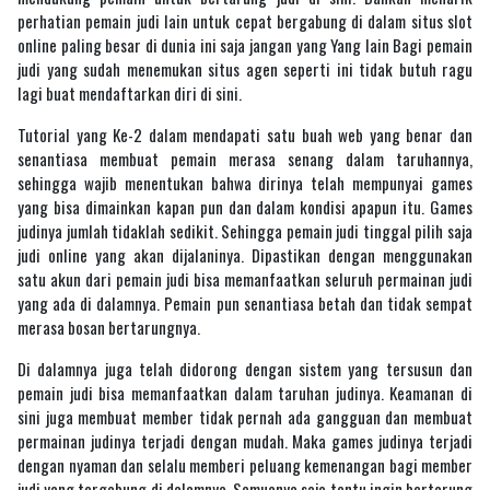
perhatian pemain judi lain untuk cepat bergabung di dalam situs slot
online paling besar di dunia ini saja jangan yang Yang lain Bagi pemain
judi yang sudah menemukan situs agen seperti ini tidak butuh ragu
lagi buat mendaftarkan diri di sini.
Tutorial yang Ke-2 dalam mendapati satu buah web yang benar dan
senantiasa membuat pemain merasa senang dalam taruhannya,
sehingga wajib menentukan bahwa dirinya telah mempunyai games
yang bisa dimainkan kapan pun dan dalam kondisi apapun itu. Games
judinya jumlah tidaklah sedikit. Sehingga pemain judi tinggal pilih saja
judi online yang akan dijalaninya. Dipastikan dengan menggunakan
satu akun dari pemain judi bisa memanfaatkan seluruh permainan judi
yang ada di dalamnya. Pemain pun senantiasa betah dan tidak sempat
merasa bosan bertarungnya.
Di dalamnya juga telah didorong dengan sistem yang tersusun dan
pemain judi bisa memanfaatkan dalam taruhan judinya. Keamanan di
sini juga membuat member tidak pernah ada gangguan dan membuat
permainan judinya terjadi dengan mudah. Maka games judinya terjadi
dengan nyaman dan selalu memberi peluang kemenangan bagi member
judi yang tergabung di dalamnya. Semuanya saja tentu ingin bertarung