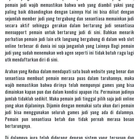
pemain judi wajib memastikan bahwa web yang diambil yakni yang
paling baik dibandingkan dengan Lainnya Hal ini bisa diliat dengan
sejumlah member judi yang tergabung dan senantiasa memainkan judi
secara aktif sehingga gerakan dalam bertarung judi senantiasa
mensupport pemain untuk bertarung judi di sini. Bahkan menarik
perhatian pemain judi lain utk langsung bergabung di dalam web slot
online terbesar di dunia ini saja janganlah yang Lainnya Bagi pemain
judi yang sudah menemukan web agen seperti ini tidak butuh ragu lagi
utk mendaftarkan diri di sini.
Arahan yang Kedua dalam mendapati satu buah website yang benar dan
senantiasa membuat pemain merasa puas dalam taruhannya, maka
wajib memastikan bahwa dirinya telah mempunyai games yang bisa
dimainkan kapan pun dan dalam kondisi apapun itu. Permainan judinya
jumlah tidaklah sedikit. Maka pemain judi tinggal pilih saja judi online
yang akan dijalaninya. Dijamin dengan memakai satu akun dari pemain
judi bisa menggunakan seluruh games judi yang ada di dalamnya.
Pemain pun senantiasa betah dan tidak pernah merasa bosan
bertarungnya.
Di dalamnya juga telah didorong dengan sistem yang tersusun dan