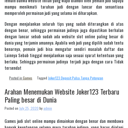
lemain bahwa website inilah yang wajib diambil oleh pemain judi supaya
mampu menikmati taruhan judi dengan lancar dan senantiasa
memperoleh permainan judi yang selama ini diharapkan.
Dengan menjalankan seluruh tips yang sudah diterangkan di atas
dengan benar, sehingga permainan judinya juga dipastikan berhalan
dengan lancar sebab sudah ada website slot online paling besar di
dunia yang terjamin amannya. Apabila web judi yang dipilih sudah tentu
benarnya, pemain judi bisa mengatur sendiri masalah daftar dan
Lainnya Sebab tinggal menjalankan saja sesuai syarat ketentuan yang
berlaku. Sehingga permainan judinya terjadi juga dengan cara Tidak
tersendat
Posted in
Games
Tagged
Joker123 Deposit Pulsa Tanpa Potongan
Arahan Menemukan Website Joker123 Terbaru
Paling besar di Dunia
Posted on
July 25, 2020
by
admin
Games judi slot online mampu dimainkan dengan benar dan membawa
banyak keuntungan selama masa taruhan judinya, yang harus dijalani