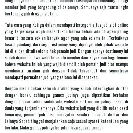
dengan nyaman dan senantiasa memberi kesempatan kemenangan bagi
member judi yang tergabung di dalamnya. Semuanya saja tentu ingin
bertarung judi di agen slot ini.
Tata cara yang Ketiga dalam mendapati kategori situs judi slot online
yang terpercaya wajib menentukan bahwa beliau adalah agen paling
benar di antara sekian banyak agen yang ada selama ini. Terbaiknya
bisa dipandang dari segi testimony yang dipunyai oleh pihak website
ini diisi dan ditulis oleh pihak pemain judi. Dengan adanya testimony ini
sudah dijamin bahwa web itu selalu memberikan keyakinan bagi lemain
bahwa website inilah yang wajib diambil oleh pemain judi biar mampu
menikmati taruhan judi dengan tidak tersendat dan senantiasa
mendapati permainan judi yang selama ini diharapkan.
Dengan menjalankan seluruh arahan yang sudah diterangkan di atas
dengan benar, sehingga games judinya juga dipastikan berhalan
dengan lancar sebab sudah ada website slot online paling besar di
dunia yang terjamin amannya. Bila website judi yang dipilih sudah pasti
benarnya, pemain judi bisa mengatur sendiri masalah daftar dan
Lainnya Sebab tinggal menjalankan saja sesuai syarat ketentuan yang
berlaku. Maka games judinya berjalan juga secara Lancar