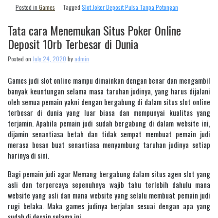
Posted in
Games
Tagged
Slot Joker Deposit Pulsa Tanpa Potongan
Tata cara Menemukan Situs Poker Online
Deposit 10rb Terbesar di Dunia
Posted on
July 24, 2020
by
admin
Games judi slot online mampu dimainkan dengan benar dan mengambil
banyak keuntungan selama masa taruhan judinya, yang harus dijalani
oleh semua pemain yakni dengan bergabung di dalam situs slot online
terbesar di dunia yang luar biasa dan mempunyai kualitas yang
terjamin. Apabila pemain judi sudah bergabung di dalam website ini,
dijamin senantiasa betah dan tidak sempat membuat pemain judi
merasa bosan buat senantiasa menyambung taruhan judinya setiap
harinya di sini.
Bagi pemain judi agar Memang bergabung dalam situs agen slot yang
asli dan terpercaya sepenuhnya wajib tahu terlebih dahulu mana
website yang asli dan mana website yang selalu membuat pemain judi
rugi belaka. Maka games judinya berjalan sesuai dengan apa yang
sudah di desain selama ini.