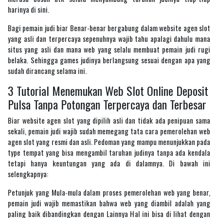
harinya di sini.
Bagi pemain judi biar Benar-benar bergabung dalam website agen slot
yang asli dan terpercaya sepenuhnya wajib tahu apalagi dahulu mana
situs yang asli dan mana web yang selalu membuat pemain judi rugi
belaka. Sehingga games judinya berlangsung sesuai dengan apa yang
sudah dirancang selama ini.
3 Tutorial Menemukan Web Slot Online Deposit
Pulsa Tanpa Potongan Terpercaya dan Terbesar
Biar website agen slot yang dipilih asli dan tidak ada penipuan sama
sekali, pemain judi wajib sudah memegang tata cara pemerolehan web
agen slot yang resmi dan asli. Pedoman yang mampu menunjukkan pada
type tempat yang bisa mengambil taruhan judinya tanpa ada kendala
tetapi hanya keuntungan yang ada di dalamnya. Di bawah ini
selengkapnya:
Petunjuk yang Mula-mula dalam proses pemerolehan web yang benar,
pemain judi wajib memastikan bahwa web yang diambil adalah yang
paling baik dibandingkan dengan Lainnya Hal ini bisa di lihat dengan