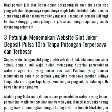
Bagi pemain judi biar Benar-benar bergabung dalam situs agen slot
yang asli dan terpercaya sepenuhnya wajib tahu terlebih dahulu mana
situs yang asli dan mana website yang selalu membuat pemain judi rugi
belaka. Sehingga games judinya terjadi sesuai dengan apa yang sudah
dirancang selama ini.
3 Petunjuk Menemukan Website Slot Joker
Deposit Pulsa 10rb Tanpa Potongan Terpercaya
dan Terbesar
Supaya website agen slot yang dipilih asli dan tidak ada penipuan sama
sekali, pemain judi wajib sudah memegang tutorial pemerolehan
website agen slot yang resmi dan asli. Panduan yang mampu
menunjukkan pada tipe tempat yang bisa membawa taruhan judinya
tanpa ada rintangan tapi hanya keuntungan yang ada di dalamnya. Di
bawah ini selengkapnya:
Arahan yang Mula-mula dalam proses pemerolehan website yang benar,
pemain judi wajib menentukan bahwa web yang diambil merupakan yang
paling baik di bandingkan dengan Lainnya Hal ini bisa di lihat dengan