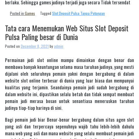
berlaku. Sehingga games judinya terjadi juga secara Tidak tersendat
Posted in
Games
Tagged
Slot Deposit Pulsa Tanpa Potongan
Tata cara Menemukan Web Situs Slot Deposit
Pulsa Paling besar di Dunia
Posted on
December 8, 2021
by
admin
Permainan judi slot online mampu dimainkan dengan benar dan
membawa banyak keuntungan selama masa taruhan judinya, yang mesti
dijalani oleh seluruhnya pemain yakni dengan bergabung di dalam
website slot online terbesar di dunia yang luar biasa dan mempunyai
kualitas yang terjamin. Seandainya pemain judi sudah bergabung di
dalam website ini, dipastikan selalu betah dan tidak sempat membuat
pemain judi merasa bosan untuk senantiasa meneruskan taruhan
judinya tiap-tiap harinya di sini.
Bagi pemain judi biar Benar-benar bergabung dalam situs agen slot
yang asli dan terpercaya sepenuhnya wajib tahu lebih-lebih dahulu
mana web yang asli dan mana website yang selalu membuat pemain judi