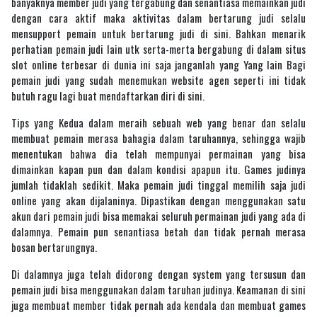
banyaknya member judi yang tergabung dan senantiasa memainkan judi
dengan cara aktif maka aktivitas dalam bertarung judi selalu
mensupport pemain untuk bertarung judi di sini. Bahkan menarik
perhatian pemain judi lain utk serta-merta bergabung di dalam situs
slot online terbesar di dunia ini saja janganlah yang Yang lain Bagi
pemain judi yang sudah menemukan website agen seperti ini tidak
butuh ragu lagi buat mendaftarkan diri di sini.
Tips yang Kedua dalam meraih sebuah web yang benar dan selalu
membuat pemain merasa bahagia dalam taruhannya, sehingga wajib
menentukan bahwa dia telah mempunyai permainan yang bisa
dimainkan kapan pun dan dalam kondisi apapun itu. Games judinya
jumlah tidaklah sedikit. Maka pemain judi tinggal memilih saja judi
online yang akan dijalaninya. Dipastikan dengan menggunakan satu
akun dari pemain judi bisa memakai seluruh permainan judi yang ada di
dalamnya. Pemain pun senantiasa betah dan tidak pernah merasa
bosan bertarungnya.
Di dalamnya juga telah didorong dengan system yang tersusun dan
pemain judi bisa menggunakan dalam taruhan judinya. Keamanan di sini
juga membuat member tidak pernah ada kendala dan membuat games