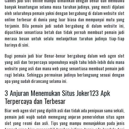
Games judi slot online mampu dimainkan dengan benar dan membawa
banyak keuntungan selama masa taruhan judinya, yang mesti dijalani
oleh seluruhnya pemain yakni dengan bergabung di dalam website slot
online terbesar di dunia yang luar biasa dan mempunyai mutu yang
terjamin. Bila pemain judi sudah bergabung di dalam website ini,
dipastikan senantiasa betah dan tidak pernah membuat pemain judi
merasa bosan untuk selalu melanjutkan taruhan judinya tiap-tiap
harinya di sini.
Bagi pemain judi biar Benar-benar bergabung dalam web agen slot
yang asli dan terpercaya sepenuhnya wajib tahu lebih-lebih dulu mana
website yang asli dan mana web yang senantiasa membuat pemain judi
rugi belaka. Sehingga permainan judinya berlangsung sesuai dengan
apa yang sudah dirancang selama ini.
3 Anjuran Menemukan Situs Joker123 Apk
Terpercaya dan Terbesar
Biar web agen slot yang dipilih asli dan tidak ada penipuan sama sekali,
pemain judi wajib sudah memegang anjuran pemerolehan situs agen
slot yang resmi dan asli. Tips yang mampu menunjukkan pada jenis