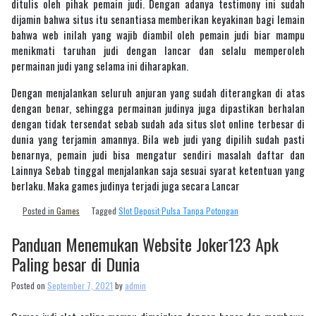
ditulis oleh pihak pemain judi. Dengan adanya testimony ini sudah
dijamin bahwa situs itu senantiasa memberikan keyakinan bagi lemain
bahwa web inilah yang wajib diambil oleh pemain judi biar mampu
menikmati taruhan judi dengan lancar dan selalu memperoleh
permainan judi yang selama ini diharapkan.
Dengan menjalankan seluruh anjuran yang sudah diterangkan di atas
dengan benar, sehingga permainan judinya juga dipastikan berhalan
dengan tidak tersendat sebab sudah ada situs slot online terbesar di
dunia yang terjamin amannya. Bila web judi yang dipilih sudah pasti
benarnya, pemain judi bisa mengatur sendiri masalah daftar dan
Lainnya Sebab tinggal menjalankan saja sesuai syarat ketentuan yang
berlaku. Maka games judinya terjadi juga secara Lancar
Posted in
Games
Tagged
Slot Deposit Pulsa Tanpa Potongan
Panduan Menemukan Website Joker123 Apk
Paling besar di Dunia
Posted on
September 7, 2021
by
admin