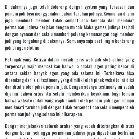
Di dalamnya juga telah didorong dengan system yang tersusun dan
pemain judi bisa menggunakan dalam taruhan judinya. Keamanan di sini
juga membuat member tidak sempat ada kendala dan membuat
permainan judinya berjalan dengan mudah. Maka games judinya terjadi
dengan nyaman dan selalu memberi peluang kemenangan bagi member
judi yang tergabung di dalamnya. Semuanya saja pasti ingin bertarung
judi di agen slot ini.
Petunjuk yang Ketiga dalam meraih jenis web judi slot online yang
terpercaya wajib memastikan bahwa ia adalah agen paling benar di
antara sekian banyak agen yang ada selama ini. Terbaiknya bisa
dipandang dari sisi testimony yang dimiliki oleh pihak website ini diisi
dan ditulis oleh pihak pemain judi. Dengan adanya testimony ini sudah
dijamin bahwa situs itu selalu memberikan keyakinan bagi lemain
bahwa website inilah yang wajib diambil oleh pemain judi agar mampu
menikmati taruhan judi dengan tidak tersendat dan selalu memperoleh
permainan judi yang selama ini diharapkan.
Dengan menjalankan seluruh arahan yang sudah diterangkan di atas
dengan benar, sehingga permainan judinya juga dipastikan berhalan