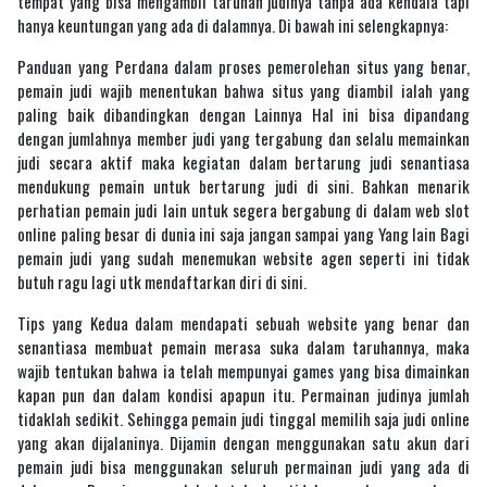
tempat yang bisa mengambil taruhan judinya tanpa ada kendala tapi
hanya keuntungan yang ada di dalamnya. Di bawah ini selengkapnya:
Panduan yang Perdana dalam proses pemerolehan situs yang benar,
pemain judi wajib menentukan bahwa situs yang diambil ialah yang
paling baik dibandingkan dengan Lainnya Hal ini bisa dipandang
dengan jumlahnya member judi yang tergabung dan selalu memainkan
judi secara aktif maka kegiatan dalam bertarung judi senantiasa
mendukung pemain untuk bertarung judi di sini. Bahkan menarik
perhatian pemain judi lain untuk segera bergabung di dalam web slot
online paling besar di dunia ini saja jangan sampai yang Yang lain Bagi
pemain judi yang sudah menemukan website agen seperti ini tidak
butuh ragu lagi utk mendaftarkan diri di sini.
Tips yang Kedua dalam mendapati sebuah website yang benar dan
senantiasa membuat pemain merasa suka dalam taruhannya, maka
wajib tentukan bahwa ia telah mempunyai games yang bisa dimainkan
kapan pun dan dalam kondisi apapun itu. Permainan judinya jumlah
tidaklah sedikit. Sehingga pemain judi tinggal memilih saja judi online
yang akan dijalaninya. Dijamin dengan menggunakan satu akun dari
pemain judi bisa menggunakan seluruh permainan judi yang ada di