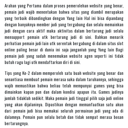
Arahan yang Pertama dalam proses pemerolehan website yang benar,
pemain judi wajib menentukan bahwa situs yang diambil merupakan
yang terbaik dibandingkan dengan Yang lain Hal ini bisa dipandang
dengan banyaknya member judi yang tergabung dan selalu memainkan
judi dengan cara aktif maka aktivitas dalam bertarung judi selalu
mensupport pemain utk bertarung judi di sini. Bahkan menarik
perhatian pemain judi lain utk serentak bergabung di dalam situs slot
online paling besar di dunia ini saja janganlah yang Yang lain Bagi
pemain judi yang sudah menemukan website agen seperti ini tidak
butuh ragu lagi utk mendaftarkan diri di sini.
Tips yang Ke-2 dalam memperoleh satu buah website yang benar dan
senantiasa membuat pemain merasa suka dalam taruhannya, sehingga
wajib memastikan bahwa beliau telah mempunyai games yang bisa
dimainkan kapan pun dan dalam kondisi apapun itu. Games judinya
jumlah tidaklah sedikit. Maka pemain judi tinggal pilih saja judi online
yang akan dijalaninya. Dipastikan dengan memanfaatkan satu akun
dari pemain judi bisa memakai seluruh permainan judi yang ada di
dalamnya. Pemain pun selalu betah dan tidak sempat merasa bosan
bertarungnya.