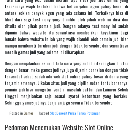
terpercaya wajib tentukan bahwa beliau yakni agen paling benar di
antara sekian banyak agen yang ada selama ini. Terbaiknya bisa di
lihat dari segi testimony yang dimiliki oleh pihak web ini diisi dan
ditulis oleh pihak pemain judi. Dengan adanya testimony ini sudah
dijamin bahwa website itu senantiasa memberikan keyakinan bagi
lemain bahwa website inilah yang wajib diambil oleh pemain judi biar
mampu menikmati taruhan judi dengan tidak tersendat dan senantiasa
meraih games judi yang selama ini diharapkan.
Dengan menjalankan seluruh tata cara yang sudah diterangkan di atas
dengan benar, maka games judinya juga dijamin berhalan dengan tidak
tersendat sebab sudah ada web slot online paling besar di dunia yang
terjamin amannya. Jikalau situs judi yang dipilih sudah tentu benarnya,
pemain judi bisa mengatur sendiri masalah daftar dan Lainnya Sebab
tinggal menjalankan saja sesuai syarat ketentuan yang berlaku.
Sehingga games judinya berjalan juga secara Tidak tersendat
Posted in
Games
Tagged
Slot Deposit Pulsa Tanpa Potongan
Pedoman Menemukan Website Slot Online