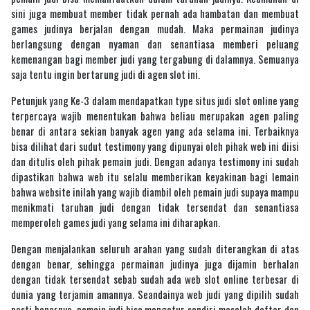
sini juga membuat member tidak pernah ada hambatan dan membuat
games judinya berjalan dengan mudah. Maka permainan judinya
berlangsung dengan nyaman dan senantiasa memberi peluang
kemenangan bagi member judi yang tergabung di dalamnya. Semuanya
saja tentu ingin bertarung judi di agen slot ini.
Petunjuk yang Ke-3 dalam mendapatkan type situs judi slot online yang
terpercaya wajib menentukan bahwa beliau merupakan agen paling
benar di antara sekian banyak agen yang ada selama ini. Terbaiknya
bisa dilihat dari sudut testimony yang dipunyai oleh pihak web ini diisi
dan ditulis oleh pihak pemain judi. Dengan adanya testimony ini sudah
dipastikan bahwa web itu selalu memberikan keyakinan bagi lemain
bahwa website inilah yang wajib diambil oleh pemain judi supaya mampu
menikmati taruhan judi dengan tidak tersendat dan senantiasa
memperoleh games judi yang selama ini diharapkan.
Dengan menjalankan seluruh arahan yang sudah diterangkan di atas
dengan benar, sehingga permainan judinya juga dijamin berhalan
dengan tidak tersendat sebab sudah ada web slot online terbesar di
dunia yang terjamin amannya. Seandainya web judi yang dipilih sudah
pasti benarnya, pemain judi bisa mengatur sendiri masalah daftar dan