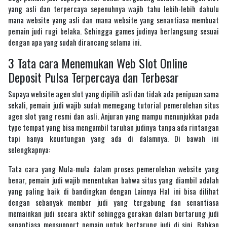
yang asli dan terpercaya sepenuhnya wajib tahu lebih-lebih dahulu
mana website yang asli dan mana website yang senantiasa membuat
pemain judi rugi belaka. Sehingga games judinya berlangsung sesuai
dengan apa yang sudah dirancang selama ini.
3 Tata cara Menemukan Web Slot Online
Deposit Pulsa Terpercaya dan Terbesar
Supaya website agen slot yang dipilih asli dan tidak ada penipuan sama
sekali, pemain judi wajib sudah memegang tutorial pemerolehan situs
agen slot yang resmi dan asli. Anjuran yang mampu menunjukkan pada
type tempat yang bisa mengambil taruhan judinya tanpa ada rintangan
tapi hanya keuntungan yang ada di dalamnya. Di bawah ini
selengkapnya:
Tata cara yang Mula-mula dalam proses pemerolehan website yang
benar, pemain judi wajib menentukan bahwa situs yang diambil adalah
yang paling baik di bandingkan dengan Lainnya Hal ini bisa dilihat
dengan sebanyak member judi yang tergabung dan senantiasa
memainkan judi secara aktif sehingga gerakan dalam bertarung judi
senantiasa mensupport pemain untuk bertarung judi di sini. Bahkan