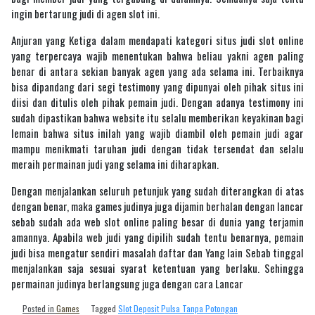
ingin bertarung judi di agen slot ini.
Anjuran yang Ketiga dalam mendapati kategori situs judi slot online
yang terpercaya wajib menentukan bahwa beliau yakni agen paling
benar di antara sekian banyak agen yang ada selama ini. Terbaiknya
bisa dipandang dari segi testimony yang dipunyai oleh pihak situs ini
diisi dan ditulis oleh pihak pemain judi. Dengan adanya testimony ini
sudah dipastikan bahwa website itu selalu memberikan keyakinan bagi
lemain bahwa situs inilah yang wajib diambil oleh pemain judi agar
mampu menikmati taruhan judi dengan tidak tersendat dan selalu
meraih permainan judi yang selama ini diharapkan.
Dengan menjalankan seluruh petunjuk yang sudah diterangkan di atas
dengan benar, maka games judinya juga dijamin berhalan dengan lancar
sebab sudah ada web slot online paling besar di dunia yang terjamin
amannya. Apabila web judi yang dipilih sudah tentu benarnya, pemain
judi bisa mengatur sendiri masalah daftar dan Yang lain Sebab tinggal
menjalankan saja sesuai syarat ketentuan yang berlaku. Sehingga
permainan judinya berlangsung juga dengan cara Lancar
Posted in
Games
Tagged
Slot Deposit Pulsa Tanpa Potongan