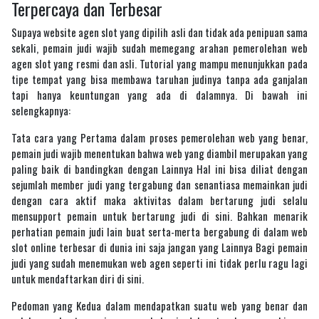
Terpercaya dan Terbesar
Supaya website agen slot yang dipilih asli dan tidak ada penipuan sama
sekali, pemain judi wajib sudah memegang arahan pemerolehan web
agen slot yang resmi dan asli. Tutorial yang mampu menunjukkan pada
tipe tempat yang bisa membawa taruhan judinya tanpa ada ganjalan
tapi hanya keuntungan yang ada di dalamnya. Di bawah ini
selengkapnya:
Tata cara yang Pertama dalam proses pemerolehan web yang benar,
pemain judi wajib menentukan bahwa web yang diambil merupakan yang
paling baik di bandingkan dengan Lainnya Hal ini bisa diliat dengan
sejumlah member judi yang tergabung dan senantiasa memainkan judi
dengan cara aktif maka aktivitas dalam bertarung judi selalu
mensupport pemain untuk bertarung judi di sini. Bahkan menarik
perhatian pemain judi lain buat serta-merta bergabung di dalam web
slot online terbesar di dunia ini saja jangan yang Lainnya Bagi pemain
judi yang sudah menemukan web agen seperti ini tidak perlu ragu lagi
untuk mendaftarkan diri di sini.
Pedoman yang Kedua dalam mendapatkan suatu web yang benar dan