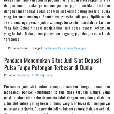
dengan benar, maka permainan judinya juga dipastikan berhalan
dengan lancar sebab sudah ada web slot online paling besar di dunia
yang terjamin amannya. Seandainya website judi yang dipilih sudah
tentu benarnya, pemain judi bisa mengatur sendiri masalah daftar dan
Yang lain Sebab tinggal menjalankan saja sesuai syarat ketentuan
yang berlaku. Maka games judinya berlangsung juga dengan cara Tidak
tersendat
Posted in
Games
Tagged
Slot Deposit Pulsa Tanpa Potongan
Panduan Menemukan Situs Judi Slot Deposit
Pulsa Tanpa Potongan Terbesar di Dunia
Posted on
September 3, 2021
by
admin
Permainan judi slot online mampu dimainkan dengan benar dan
mengambil banyak keuntungan selama masa taruhan judinya, yang
mesti dijalani oleh seluruh pemain ialah dengan bergabung di dalam
situs slot online paling besar di dunia yang luar biasa dan mempunyai
mutu yang terjamin. Bila pemain judi sudah bergabung di dalam web ini,