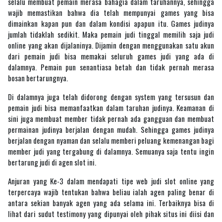
selalu membuat pemain merasa bahagia dalam taruhannya, sehingga
wajib memastikan bahwa dia telah mempunyai games yang bisa
dimainkan kapan pun dan dalam kondisi apapun itu. Games judinya
jumlah tidaklah sedikit. Maka pemain judi tinggal memilih saja judi
online yang akan dijalaninya. Dijamin dengan menggunakan satu akun
dari pemain judi bisa memakai seluruh games judi yang ada di
dalamnya. Pemain pun senantiasa betah dan tidak pernah merasa
bosan bertarungnya.
Di dalamnya juga telah didorong dengan system yang tersusun dan
pemain judi bisa memanfaatkan dalam taruhan judinya. Keamanan di
sini juga membuat member tidak pernah ada gangguan dan membuat
permainan judinya berjalan dengan mudah. Sehingga games judinya
berjalan dengan nyaman dan selalu memberi peluang kemenangan bagi
member judi yang tergabung di dalamnya. Semuanya saja tentu ingin
bertarung judi di agen slot ini.
Anjuran yang Ke-3 dalam mendapati tipe web judi slot online yang
terpercaya wajib tentukan bahwa beliau ialah agen paling benar di
antara sekian banyak agen yang ada selama ini. Terbaiknya bisa di
lihat dari sudut testimony yang dipunyai oleh pihak situs ini diisi dan