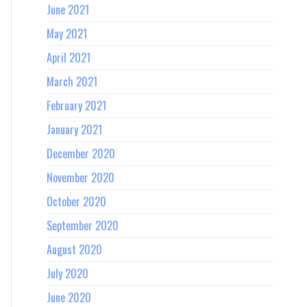
June 2021
May 2021
April 2021
March 2021
February 2021
January 2021
December 2020
November 2020
October 2020
September 2020
August 2020
July 2020
June 2020