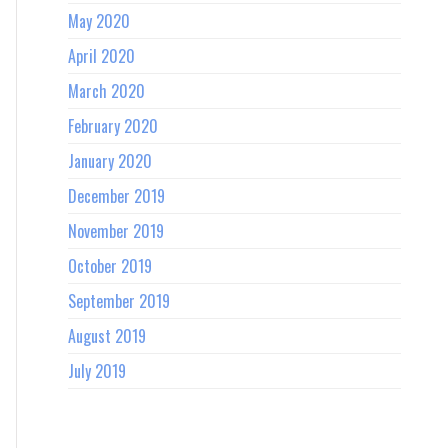
May 2020
April 2020
March 2020
February 2020
January 2020
December 2019
November 2019
October 2019
September 2019
August 2019
July 2019