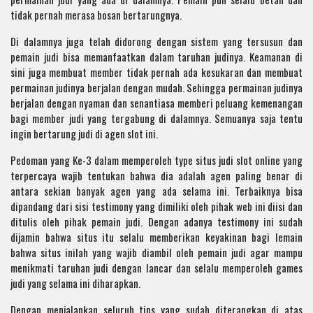
tidak pernah merasa bosan bertarungnya.
Di dalamnya juga telah didorong dengan sistem yang tersusun dan
pemain judi bisa memanfaatkan dalam taruhan judinya. Keamanan di
sini juga membuat member tidak pernah ada kesukaran dan membuat
permainan judinya berjalan dengan mudah. Sehingga permainan judinya
berjalan dengan nyaman dan senantiasa memberi peluang kemenangan
bagi member judi yang tergabung di dalamnya. Semuanya saja tentu
ingin bertarung judi di agen slot ini.
Pedoman yang Ke-3 dalam memperoleh type situs judi slot online yang
terpercaya wajib tentukan bahwa dia adalah agen paling benar di
antara sekian banyak agen yang ada selama ini. Terbaiknya bisa
dipandang dari sisi testimony yang dimiliki oleh pihak web ini diisi dan
ditulis oleh pihak pemain judi. Dengan adanya testimony ini sudah
dijamin bahwa situs itu selalu memberikan keyakinan bagi lemain
bahwa situs inilah yang wajib diambil oleh pemain judi agar mampu
menikmati taruhan judi dengan lancar dan selalu memperoleh games
judi yang selama ini diharapkan.
Dengan menjalankan seluruh tips yang sudah diterangkan di atas