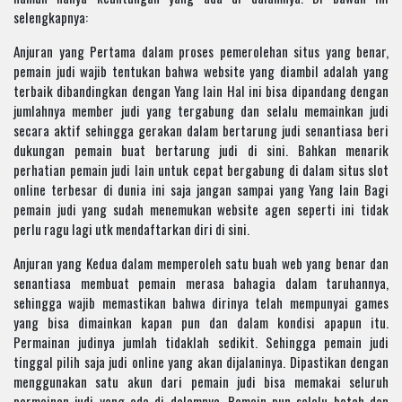
selengkapnya:
Anjuran yang Pertama dalam proses pemerolehan situs yang benar,
pemain judi wajib tentukan bahwa website yang diambil adalah yang
terbaik dibandingkan dengan Yang lain Hal ini bisa dipandang dengan
jumlahnya member judi yang tergabung dan selalu memainkan judi
secara aktif sehingga gerakan dalam bertarung judi senantiasa beri
dukungan pemain buat bertarung judi di sini. Bahkan menarik
perhatian pemain judi lain untuk cepat bergabung di dalam situs slot
online terbesar di dunia ini saja jangan sampai yang Yang lain Bagi
pemain judi yang sudah menemukan website agen seperti ini tidak
perlu ragu lagi utk mendaftarkan diri di sini.
Anjuran yang Kedua dalam memperoleh satu buah web yang benar dan
senantiasa membuat pemain merasa bahagia dalam taruhannya,
sehingga wajib memastikan bahwa dirinya telah mempunyai games
yang bisa dimainkan kapan pun dan dalam kondisi apapun itu.
Permainan judinya jumlah tidaklah sedikit. Sehingga pemain judi
tinggal pilih saja judi online yang akan dijalaninya. Dipastikan dengan
menggunakan satu akun dari pemain judi bisa memakai seluruh
permainan judi yang ada di dalamnya. Pemain pun selalu betah dan