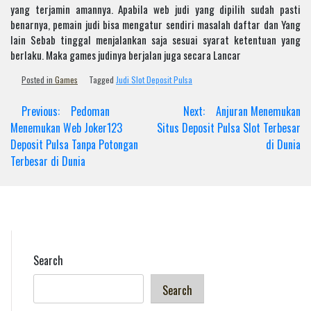
yang terjamin amannya. Apabila web judi yang dipilih sudah pasti
benarnya, pemain judi bisa mengatur sendiri masalah daftar dan Yang
lain Sebab tinggal menjalankan saja sesuai syarat ketentuan yang
berlaku. Maka games judinya berjalan juga secara Lancar
Posted in
Games
Tagged
Judi Slot Deposit Pulsa
Post
Previous:
Pedoman
Next:
Anjuran Menemukan
navigation
Menemukan Web Joker123
Situs Deposit Pulsa Slot Terbesar
Deposit Pulsa Tanpa Potongan
di Dunia
Terbesar di Dunia
Search
Search