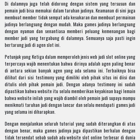
Di dalamnya juga telah didorong dengan sistem yang tersusun dan
pemain judi bisa memakai dalam taruhan judinya. Keamanan di sini juga
membuat member tidak sempat ada kesukaran dan membuat permainan
judinya berlangsung dengan mudah. Maka games judinya berlangsung
dengan nyaman dan senantiasa memberi peluang kemenangan bagi
member judi yang tergabung di dalamnya. Semuanya saja pasti ingin
bertarung judi di agen slot ini.
Petunjuk yang Ketiga dalam memperoleh jenis web judi slot online yang
terpercaya wajib menentukan bahwa dirinya adalah agen paling benar
di antara sekian banyak agen yang ada selama ini. Terbaiknya bisa
dilihat dari sisi testimony yang dimiliki oleh pihak situs ini diisi dan
ditulis oleh pihak pemain judi. Dengan adanya testimony ini sudah
dipastikan bahwa website itu selalu memberikan keyakinan bagi lemain
bahwa website inilah yang wajib diambil oleh pemain judi supaya mampu
menikmati taruhan judi dengan lancar dan selalu mendapati games judi
yang selama ini diharapkan.
Dengan menjalankan seluruh tutorial yang sudah diterangkan di atas
dengan benar, maka games judinya juga dipastikan berhalan dengan
tidak tersendat sebab sudah ada website slot online terbesar di dunia