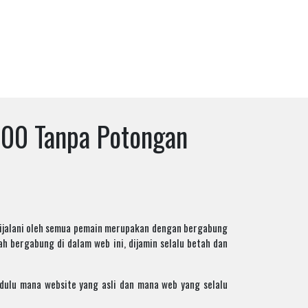
000 Tanpa Potongan
dijalani oleh semua pemain merupakan dengan bergabung
ah bergabung di dalam web ini, dijamin selalu betah dan
 dulu mana website yang asli dan mana web yang selalu