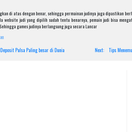
kan di atas dengan benar, sehingga permainan judinya juga dipastikan berh
ila website judi yang dipilih sudah tentu benarnya, pemain judi bisa menga
 Sehingga games judinya berlangsung juga secara Lancar
gan
Deposit Pulsa Paling besar di Dunia
Next:
Tips Menemuk