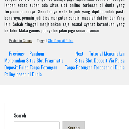
lancar sebab sudah ada situs slot online terbesar di dunia yang
terjamin amannya. Seandainya website judi yang dipilih sudah pasti
benarnya, pemain judi bisa mengatur sendiri masalah daftar dan Yang
lain Sebab tinggal menjalankan saja sesuai syarat ketentuan yang
berlaku. Maka games judinya berjalan juga secara Lancar
Posted in
Games
Tagged
Slot Deposit Pulsa
Post
Previous:
Panduan
Next:
Tutorial Menemukan
navigation
Menemukan Situs Slot Pragmatic
Situs Slot Deposit Via Pulsa
Deposit Pulsa Tanpa Potongan
Tanpa Potongan Terbesar di Dunia
Paling besar di Dunia
Search
Search