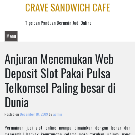
Skip
CRAVE SANDWICH CAFE
to
content
Tips dan Panduan Bermain Judi Online
Menu
Anjuran Menemukan Web
Deposit Slot Pakai Pulsa
Telkomsel Paling besar di
Dunia
Posted on
December 18, 2019
by
admin
Permainan judi slot online mampu dimainkan dengan benar dan
mengambil banyak keuntungan selama masa taruhan judinya, yang