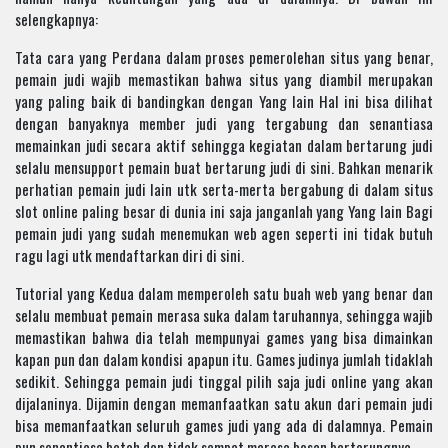
selengkapnya:
Tata cara yang Perdana dalam proses pemerolehan situs yang benar,
pemain judi wajib memastikan bahwa situs yang diambil merupakan
yang paling baik di bandingkan dengan Yang lain Hal ini bisa dilihat
dengan banyaknya member judi yang tergabung dan senantiasa
memainkan judi secara aktif sehingga kegiatan dalam bertarung judi
selalu mensupport pemain buat bertarung judi di sini. Bahkan menarik
perhatian pemain judi lain utk serta-merta bergabung di dalam situs
slot online paling besar di dunia ini saja janganlah yang Yang lain Bagi
pemain judi yang sudah menemukan web agen seperti ini tidak butuh
ragu lagi utk mendaftarkan diri di sini.
Tutorial yang Kedua dalam memperoleh satu buah web yang benar dan
selalu membuat pemain merasa suka dalam taruhannya, sehingga wajib
memastikan bahwa dia telah mempunyai games yang bisa dimainkan
kapan pun dan dalam kondisi apapun itu. Games judinya jumlah tidaklah
sedikit. Sehingga pemain judi tinggal pilih saja judi online yang akan
dijalaninya. Dijamin dengan memanfaatkan satu akun dari pemain judi
bisa memanfaatkan seluruh games judi yang ada di dalamnya. Pemain
pun senantiasa betah dan tidak sempat merasa bosan bertarungnya.