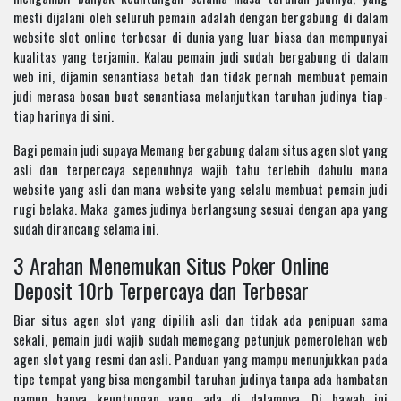
mesti dijalani oleh seluruh pemain adalah dengan bergabung di dalam
website slot online terbesar di dunia yang luar biasa dan mempunyai
kualitas yang terjamin. Kalau pemain judi sudah bergabung di dalam
web ini, dijamin senantiasa betah dan tidak pernah membuat pemain
judi merasa bosan buat senantiasa melanjutkan taruhan judinya tiap-
tiap harinya di sini.
Bagi pemain judi supaya Memang bergabung dalam situs agen slot yang
asli dan terpercaya sepenuhnya wajib tahu terlebih dahulu mana
website yang asli dan mana website yang selalu membuat pemain judi
rugi belaka. Maka games judinya berlangsung sesuai dengan apa yang
sudah dirancang selama ini.
3 Arahan Menemukan Situs Poker Online
Deposit 10rb Terpercaya dan Terbesar
Biar situs agen slot yang dipilih asli dan tidak ada penipuan sama
sekali, pemain judi wajib sudah memegang petunjuk pemerolehan web
agen slot yang resmi dan asli. Panduan yang mampu menunjukkan pada
tipe tempat yang bisa mengambil taruhan judinya tanpa ada hambatan
namun hanya keuntungan yang ada di dalamnya. Di bawah ini