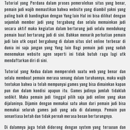
Tutorial yang Perdana dalam proses pemerolehan situs yang benar,
pemain judi wajib memastikan bahwa website yang diambil yakni yang
paling baik di bandingkan dengan Yang lain Hal ini bisa dilihat dengan
sejumlah member judi yang tergabung dan selalu memainkan judi
secara aktif maka kegiatan dalam bertarung judi selalu mendukung
pemain buat bertarung judi di sini. Bahkan menarik perhatian pemain
judi lain utk cepat bergabung di dalam situs slot online terbesar di
dunia ini saja jangan yang Yang lain Bagi pemain judi yang sudah
menemukan website agen seperti ini tidak butuh ragu lagi utk
mendaftarkan diri di sini.
Tutorial yang Kedua dalam memperoleh suatu web yang benar dan
selalu membuat pemain merasa senang dalam taruhannya, maka wajib
tentukan bahwa ia telah mempunyai games yang bisa dimainkan kapan
pun dan dalam kondisi apapun itu. Games judinya jumlah tidaklah
sedikit. Maka pemain judi tinggal pilih saja judi online yang akan
dijalaninya. Dijamin dengan memakai satu akun dari pemain judi bisa
memakai seluruh games judi yang ada di dalamnya. Pemain pun
senantiasa betah dan tidak pernah merasa bosan bertarungnya.
Di dalamnya juga telah didorong dengan system yang tersusun dan