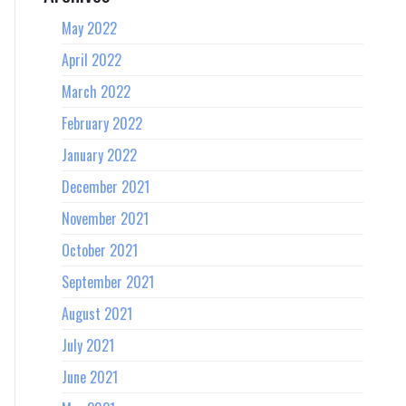
May 2022
April 2022
March 2022
February 2022
January 2022
December 2021
November 2021
October 2021
September 2021
August 2021
July 2021
June 2021