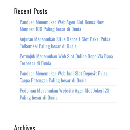
Recent Posts
Panduan Menemukan Web Agen Slot Bonus New
Member 100 Paling besar di Dunia
Anjuran Menemukan Situs Deposit Slot Pakai Pulsa
Telkomsel Paling besar di Dunia
Petunjuk Menemukan Web Slot Online Depo Via Dana
Terbesar di Dunia
Panduan Menemukan Web Judi Slot Deposit Pulsa
Tanpa Potongan Paling besar di Dunia
Pedoman Menemukan Website Agen Slot Joker123
Paling besar di Dunia
Archives