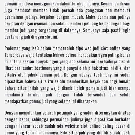
pemain judi bisa menggunakan dalam taruhan judinya. Keamanan di sini
juga membuat member tidak pernah ada gangguan dan membuat
permainan judinya berjalan dengan mudah. Maka permainan judinya
berjalan dengan nyaman dan selalu memberi peluang kemenangan bagi
member judi yang tergabung di dalamnya. Semuanya saja pasti ingin
bertarung judi di agen slot ini.
Pedoman yang Ke3 dalam memperoleh tipe web judi slot online yang
terpercaya wajib tentukan bahwa beliau merupakan agen paling benar
di antara sekian banyak agen yang ada selama ini. Terbaiknya bisa di
lihat dari sudut testimony yang dipunyai oleh pihak situs ini diisi dan
ditulis oleh pihak pemain judi. Dengan adanya testimony ini sudah
dipastikan bahwa situs itu selalu memberikan keyakinan bagi lemain
bahwa situs inilah yang wajib diambil oleh pemain judi biar mampu
menikmati taruhan judi dengan tidak tersendat dan selalu
mendapatkan games judi yang selama ini diharapkan.
Dengan menjalankan seluruh petunjuk yang sudah diterangkan di atas
dengan benar, sehingga permainan judinya juga dipastikan berhalan
dengan lancar sebab sudah ada website slot online paling besar di
dunia yang terjamin amannya. Bila situs judi yang dipilih sudah pasti