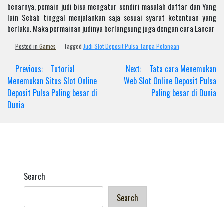
benarnya, pemain judi bisa mengatur sendiri masalah daftar dan Yang
lain Sebab tinggal menjalankan saja sesuai syarat ketentuan yang
berlaku. Maka permainan judinya berlangsung juga dengan cara Lancar
Posted in
Games
Tagged
Judi Slot Deposit Pulsa Tanpa Potongan
Post
Previous:
Tutorial
Next:
Tata cara Menemukan
navigation
Menemukan Situs Slot Online
Web Slot Online Deposit Pulsa
Deposit Pulsa Paling besar di
Paling besar di Dunia
Dunia
Search
Search