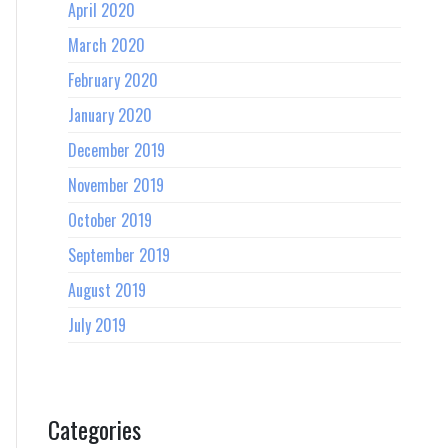
April 2020
March 2020
February 2020
January 2020
December 2019
November 2019
October 2019
September 2019
August 2019
July 2019
Categories