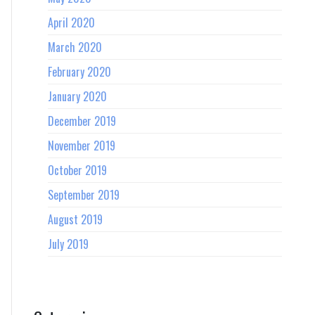
April 2020
March 2020
February 2020
January 2020
December 2019
November 2019
October 2019
September 2019
August 2019
July 2019