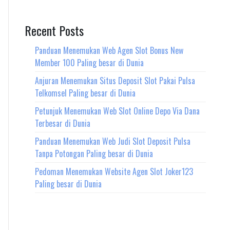
Recent Posts
Panduan Menemukan Web Agen Slot Bonus New
Member 100 Paling besar di Dunia
Anjuran Menemukan Situs Deposit Slot Pakai Pulsa
Telkomsel Paling besar di Dunia
Petunjuk Menemukan Web Slot Online Depo Via Dana
Terbesar di Dunia
Panduan Menemukan Web Judi Slot Deposit Pulsa
Tanpa Potongan Paling besar di Dunia
Pedoman Menemukan Website Agen Slot Joker123
Paling besar di Dunia