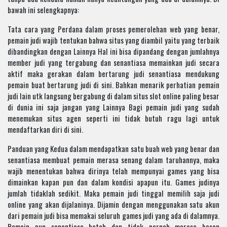
bawah ini selengkapnya:
Tata cara yang Perdana dalam proses pemerolehan web yang benar,
pemain judi wajib tentukan bahwa situs yang diambil yaitu yang terbaik
dibandingkan dengan Lainnya Hal ini bisa dipandang dengan jumlahnya
member judi yang tergabung dan senantiasa memainkan judi secara
aktif maka gerakan dalam bertarung judi senantiasa mendukung
pemain buat bertarung judi di sini. Bahkan menarik perhatian pemain
judi lain utk langsung bergabung di dalam situs slot online paling besar
di dunia ini saja jangan yang Lainnya Bagi pemain judi yang sudah
menemukan situs agen seperti ini tidak butuh ragu lagi untuk
mendaftarkan diri di sini.
Panduan yang Kedua dalam mendapatkan satu buah web yang benar dan
senantiasa membuat pemain merasa senang dalam taruhannya, maka
wajib menentukan bahwa dirinya telah mempunyai games yang bisa
dimainkan kapan pun dan dalam kondisi apapun itu. Games judinya
jumlah tidaklah sedikit. Maka pemain judi tinggal memilih saja judi
online yang akan dijalaninya. Dijamin dengan menggunakan satu akun
dari pemain judi bisa memakai seluruh games judi yang ada di dalamnya.
Pemain pun senantiasa betah dan tidak pernah merasa bosan