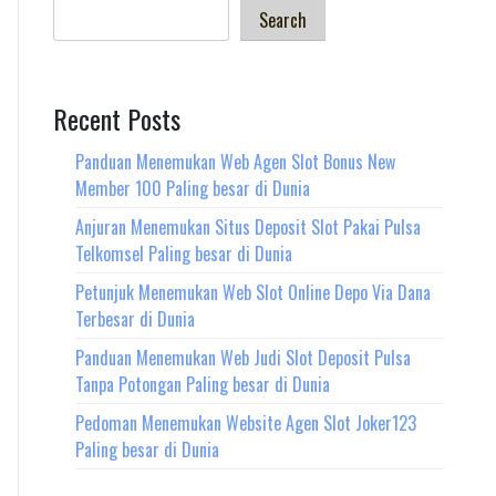
Search
Recent Posts
Panduan Menemukan Web Agen Slot Bonus New
Member 100 Paling besar di Dunia
Anjuran Menemukan Situs Deposit Slot Pakai Pulsa
Telkomsel Paling besar di Dunia
Petunjuk Menemukan Web Slot Online Depo Via Dana
Terbesar di Dunia
Panduan Menemukan Web Judi Slot Deposit Pulsa
Tanpa Potongan Paling besar di Dunia
Pedoman Menemukan Website Agen Slot Joker123
Paling besar di Dunia