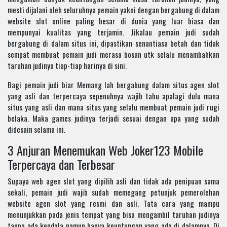
mesti dijalani oleh seluruhnya pemain yakni dengan bergabung di dalam
website slot online paling besar di dunia yang luar biasa dan
mempunyai kualitas yang terjamin. Jikalau pemain judi sudah
bergabung di dalam situs ini, dipastikan senantiasa betah dan tidak
sempat membuat pemain judi merasa bosan utk selalu menambahkan
taruhan judinya tiap-tiap harinya di sini.
Bagi pemain judi biar Memang lah bergabung dalam situs agen slot
yang asli dan terpercaya sepenuhnya wajib tahu apalagi dulu mana
situs yang asli dan mana situs yang selalu membuat pemain judi rugi
belaka. Maka games judinya terjadi sesuai dengan apa yang sudah
didesain selama ini.
3 Anjuran Menemukan Web Joker123 Mobile
Terpercaya dan Terbesar
Supaya web agen slot yang dipilih asli dan tidak ada penipuan sama
sekali, pemain judi wajib sudah memegang petunjuk pemerolehan
website agen slot yang resmi dan asli. Tata cara yang mampu
menunjukkan pada jenis tempat yang bisa mengambil taruhan judinya
tanpa ada kendala namun hanya keuntungan yang ada di dalamnya. Di