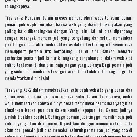
selengkapnya:
Tips yang Perdana dalam proses pemerolehan website yang benar,
pemain judi wajib tentukan bahwa web yang diambil merupakan yang
paling baik dibandingkan dengan Yang lain Hal ini bisa dipandang
dengan sebanyak member judi yang tergabung dan selalu memainkan
judi dengan cara aktif maka aktivitas dalam bertarung judi senantiasa
mensupport pemain utk bertarung judi di sini. Bahkan menarik
perhatian pemain judi lain utk langsung bergabung di dalam web slot
online terbesar di dunia ini saja jangan yang Lainnya Bagi pemain judi
yang sudah menemukan situs agen seperti ini tidak butuh ragu lagi utk
mendaftarkan diri di sini.
Tips yang Ke-2 dalam mendapatkan satu buah website yang benar dan
senantiasa membuat pemain merasa suka dalam taruhannya, maka
wajib memastikan bahwa dirinya telah mempunyai permainan yang bisa
dimainkan kapan pun dan dalam kondisi apapun itu. Games judinya
jumlah tidaklah sedikit. Sehingga pemain judi tinggal memilih saja judi
online yang akan dijalaninya. Dipastikan dengan memanfaatkan satu
akun dari pemain judi bisa memakai seluruh permainan judi yang ada di
dalamnya. Pemain pun senantiasa betah dan tidak pernah merasa bosan