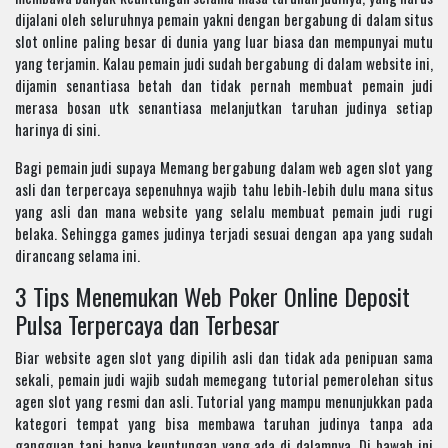
dijalani oleh seluruhnya pemain yakni dengan bergabung di dalam situs
slot online paling besar di dunia yang luar biasa dan mempunyai mutu
yang terjamin. Kalau pemain judi sudah bergabung di dalam website ini,
dijamin senantiasa betah dan tidak pernah membuat pemain judi
merasa bosan utk senantiasa melanjutkan taruhan judinya setiap
harinya di sini.
Bagi pemain judi supaya Memang bergabung dalam web agen slot yang
asli dan terpercaya sepenuhnya wajib tahu lebih-lebih dulu mana situs
yang asli dan mana website yang selalu membuat pemain judi rugi
belaka. Sehingga games judinya terjadi sesuai dengan apa yang sudah
dirancang selama ini.
3 Tips Menemukan Web Poker Online Deposit
Pulsa Terpercaya dan Terbesar
Biar website agen slot yang dipilih asli dan tidak ada penipuan sama
sekali, pemain judi wajib sudah memegang tutorial pemerolehan situs
agen slot yang resmi dan asli. Tutorial yang mampu menunjukkan pada
kategori tempat yang bisa membawa taruhan judinya tanpa ada
gangguan tapi hanya keuntungan yang ada di dalamnya. Di bawah ini