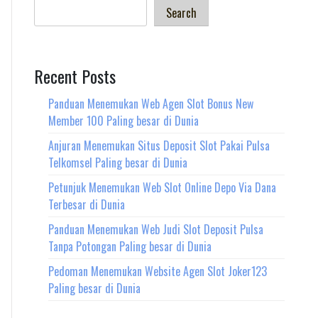
Search
Recent Posts
Panduan Menemukan Web Agen Slot Bonus New
Member 100 Paling besar di Dunia
Anjuran Menemukan Situs Deposit Slot Pakai Pulsa
Telkomsel Paling besar di Dunia
Petunjuk Menemukan Web Slot Online Depo Via Dana
Terbesar di Dunia
Panduan Menemukan Web Judi Slot Deposit Pulsa
Tanpa Potongan Paling besar di Dunia
Pedoman Menemukan Website Agen Slot Joker123
Paling besar di Dunia