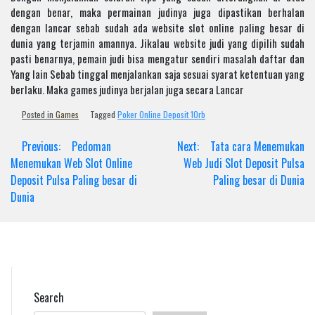
dengan benar, maka permainan judinya juga dipastikan berhalan
dengan lancar sebab sudah ada website slot online paling besar di
dunia yang terjamin amannya. Jikalau website judi yang dipilih sudah
pasti benarnya, pemain judi bisa mengatur sendiri masalah daftar dan
Yang lain Sebab tinggal menjalankan saja sesuai syarat ketentuan yang
berlaku. Maka games judinya berjalan juga secara Lancar
Posted in
Games
Tagged
Poker Online Deposit 10rb
Post
Previous:
Pedoman
Next:
Tata cara Menemukan
navigation
Menemukan Web Slot Online
Web Judi Slot Deposit Pulsa
Deposit Pulsa Paling besar di
Paling besar di Dunia
Dunia
Search