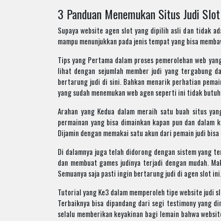
3 Panduan Menemukan Situs Judi Slot
Supaya website agen slot yang dipilih asli dan tidak 
mampu menunjukkan pada jenis tempat yang bisa membaw
Tips yang Pertama dalam proses pemerolehan web yang b
lihat dengan sejumlah member judi yang tergabung d
bertarung judi di sini. Bahkan menarik perhatian pemain
yang sudah menemukan web agen seperti ini tidak butuh r
Arahan yang Kedua dalam meraih satu buah situs ya
permainan yang bisa dimainkan kapan pun dan dalam kond
Dijamin dengan memakai satu akun dari pemain judi bisa
Di dalamnya juga telah didorong dengan sistem yang t
dan membuat games judinya terjadi dengan mudah. Ma
Semuanya saja pasti ingin bertarung judi di agen slot ini
Tutorial yang Ke3 dalam memperoleh tipe website judi sl
Terbaiknya bisa dipandang dari segi testimony yang dimi
selalu memberikan keyakinan bagi lemain bahwa website