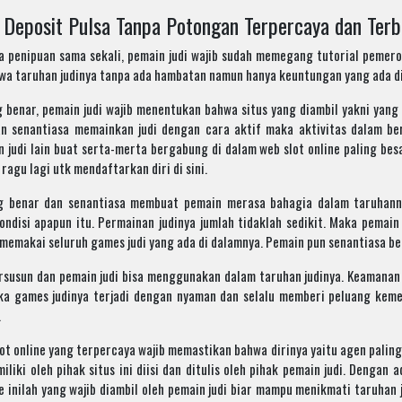
 Deposit Pulsa Tanpa Potongan Terpercaya dan Terb
ada penipuan sama sekali, pemain judi wajib sudah memegang tutorial pemer
a taruhan judinya tanpa ada hambatan namun hanya keuntungan yang ada di 
enar, pemain judi wajib menentukan bahwa situs yang diambil yakni yang p
an senantiasa memainkan judi dengan cara aktif maka aktivitas dalam be
 judi lain buat serta-merta bergabung di dalam web slot online paling besa
agu lagi utk mendaftarkan diri di sini.
ng benar dan senantiasa membuat pemain merasa bahagia dalam taruhann
isi apapun itu. Permainan judinya jumlah tidaklah sedikit. Maka pemain jud
 memakai seluruh games judi yang ada di dalamnya. Pemain pun senantiasa b
ersusun dan pemain judi bisa menggunakan dalam taruhan judinya. Keamanan
ka games judinya terjadi dengan nyaman dan selalu memberi peluang keme
.
ot online yang terpercaya wajib memastikan bahwa dirinya yaitu agen paling
liki oleh pihak situs ini diisi dan ditulis oleh pihak pemain judi. Dengan
 inilah yang wajib diambil oleh pemain judi biar mampu menikmati taruhan