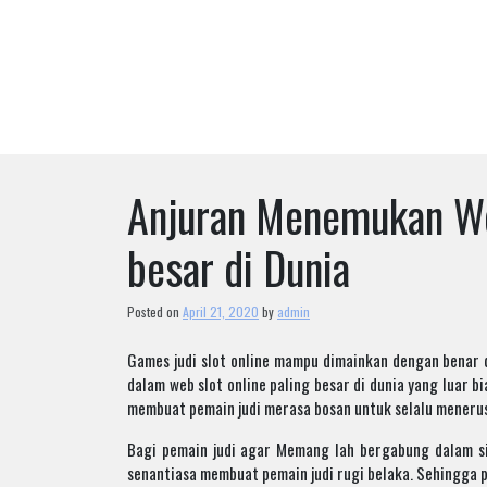
Skip
to
content
Anjuran Menemukan Web
besar di Dunia
Posted on
April 21, 2020
by
admin
Games judi slot online mampu dimainkan dengan benar 
dalam web slot online paling besar di dunia yang luar b
membuat pemain judi merasa bosan untuk selalu meneruska
Bagi pemain judi agar Memang lah bergabung dalam sit
senantiasa membuat pemain judi rugi belaka. Sehingga p