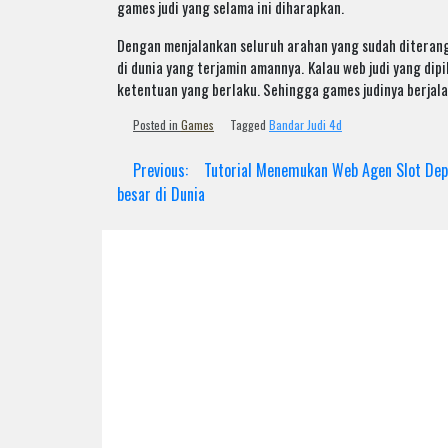
games judi yang selama ini diharapkan.
Dengan menjalankan seluruh arahan yang sudah diterangk
di dunia yang terjamin amannya. Kalau web judi yang dip
ketentuan yang berlaku. Sehingga games judinya berjala
Posted in
Games
Tagged
Bandar Judi 4d
Post
Previous:
Tutorial Menemukan Web Agen Slot Depo
navigation
besar di Dunia