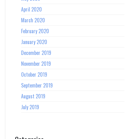
April 2020
March 2020
February 2020
January 2020
December 2019
November 2019
October 2019
September 2019
August 2019
July 2019