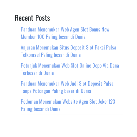
Recent Posts
Panduan Menemukan Web Agen Slot Bonus New
Member 100 Paling besar di Dunia
Anjuran Menemukan Situs Deposit Slot Pakai Pulsa
Telkomsel Paling besar di Dunia
Petunjuk Menemukan Web Slot Online Depo Via Dana
Terbesar di Dunia
Panduan Menemukan Web Judi Slot Deposit Pulsa
Tanpa Potongan Paling besar di Dunia
Pedoman Menemukan Website Agen Slot Joker123
Paling besar di Dunia