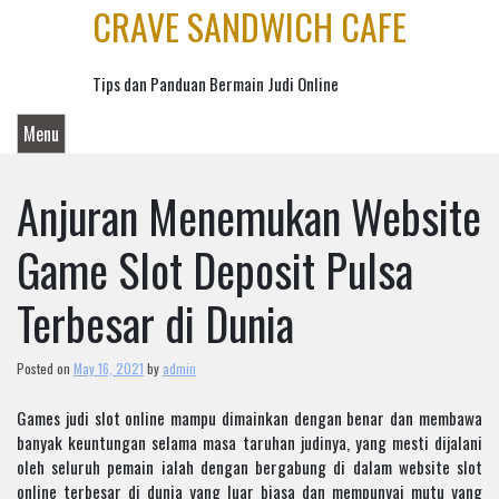
Skip
CRAVE SANDWICH CAFE
to
content
Tips dan Panduan Bermain Judi Online
Menu
Anjuran Menemukan Website
Game Slot Deposit Pulsa
Terbesar di Dunia
Posted on
May 16, 2021
by
admin
Games judi slot online mampu dimainkan dengan benar dan membawa
banyak keuntungan selama masa taruhan judinya, yang mesti dijalani
oleh seluruh pemain ialah dengan bergabung di dalam website slot
online terbesar di dunia yang luar biasa dan mempunyai mutu yang