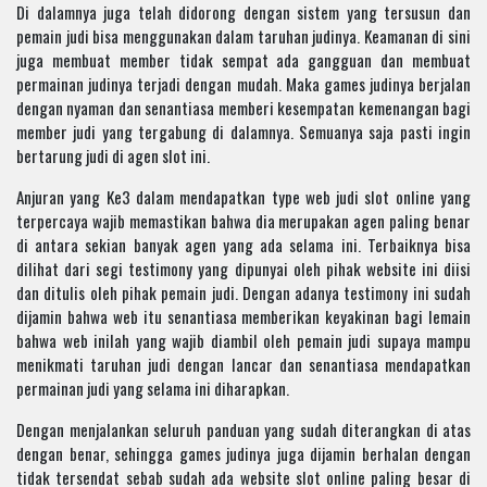
Di dalamnya juga telah didorong dengan sistem yang tersusun dan
pemain judi bisa menggunakan dalam taruhan judinya. Keamanan di sini
juga membuat member tidak sempat ada gangguan dan membuat
permainan judinya terjadi dengan mudah. Maka games judinya berjalan
dengan nyaman dan senantiasa memberi kesempatan kemenangan bagi
member judi yang tergabung di dalamnya. Semuanya saja pasti ingin
bertarung judi di agen slot ini.
Anjuran yang Ke3 dalam mendapatkan type web judi slot online yang
terpercaya wajib memastikan bahwa dia merupakan agen paling benar
di antara sekian banyak agen yang ada selama ini. Terbaiknya bisa
dilihat dari segi testimony yang dipunyai oleh pihak website ini diisi
dan ditulis oleh pihak pemain judi. Dengan adanya testimony ini sudah
dijamin bahwa web itu senantiasa memberikan keyakinan bagi lemain
bahwa web inilah yang wajib diambil oleh pemain judi supaya mampu
menikmati taruhan judi dengan lancar dan senantiasa mendapatkan
permainan judi yang selama ini diharapkan.
Dengan menjalankan seluruh panduan yang sudah diterangkan di atas
dengan benar, sehingga games judinya juga dijamin berhalan dengan
tidak tersendat sebab sudah ada website slot online paling besar di