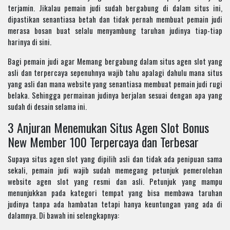
terjamin. Jikalau pemain judi sudah bergabung di dalam situs ini,
dipastikan senantiasa betah dan tidak pernah membuat pemain judi
merasa bosan buat selalu menyambung taruhan judinya tiap-tiap
harinya di sini.
Bagi pemain judi agar Memang bergabung dalam situs agen slot yang
asli dan terpercaya sepenuhnya wajib tahu apalagi dahulu mana situs
yang asli dan mana website yang senantiasa membuat pemain judi rugi
belaka. Sehingga permainan judinya berjalan sesuai dengan apa yang
sudah di desain selama ini.
3 Anjuran Menemukan Situs Agen Slot Bonus
New Member 100 Terpercaya dan Terbesar
Supaya situs agen slot yang dipilih asli dan tidak ada penipuan sama
sekali, pemain judi wajib sudah memegang petunjuk pemerolehan
website agen slot yang resmi dan asli. Petunjuk yang mampu
menunjukkan pada kategori tempat yang bisa membawa taruhan
judinya tanpa ada hambatan tetapi hanya keuntungan yang ada di
dalamnya. Di bawah ini selengkapnya: