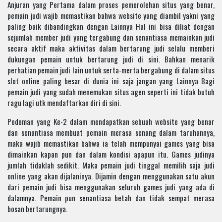
Anjuran yang Pertama dalam proses pemerolehan situs yang benar,
pemain judi wajib memastikan bahwa website yang diambil yakni yang
paling baik dibandingkan dengan Lainnya Hal ini bisa diliat dengan
sejumlah member judi yang tergabung dan senantiasa memainkan judi
secara aktif maka aktivitas dalam bertarung judi selalu memberi
dukungan pemain untuk bertarung judi di sini. Bahkan menarik
perhatian pemain judi lain untuk serta-merta bergabung di dalam situs
slot online paling besar di dunia ini saja jangan yang Lainnya Bagi
pemain judi yang sudah menemukan situs agen seperti ini tidak butuh
ragu lagi utk mendaftarkan diri di sini.
Pedoman yang Ke-2 dalam mendapatkan sebuah website yang benar
dan senantiasa membuat pemain merasa senang dalam taruhannya,
maka wajib memastikan bahwa ia telah mempunyai games yang bisa
dimainkan kapan pun dan dalam kondisi apapun itu. Games judinya
jumlah tidaklah sedikit. Maka pemain judi tinggal memilih saja judi
online yang akan dijalaninya. Dijamin dengan menggunakan satu akun
dari pemain judi bisa menggunakan seluruh games judi yang ada di
dalamnya. Pemain pun senantiasa betah dan tidak sempat merasa
bosan bertarungnya.