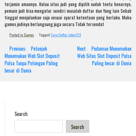
terjamin amannya. Kalau situs judi yang dipilih sudah tentu benarnya,
pemain judi bisa mengatur sendiri masalah daftar dan Yang lain Sebab
tinggal menjalankan saja sesuai syarat ketentuan yang berlaku. Maka
games judinya berlangsung juga secara Tidak tersendat
Posted in
Games
Tagged
Cara Daftar Joker123
Post
Previous:
Petunjuk
Next:
Pedoman Menemukan
navigation
Menemukan Web Slot Deposit
Web Situs Slot Deposit Pulsa
Pulsa Tanpa Potongan Paling
Paling besar di Dunia
besar di Dunia
Search
Search