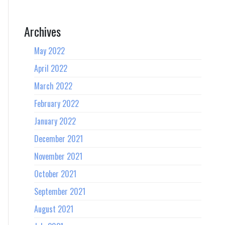
Archives
May 2022
April 2022
March 2022
February 2022
January 2022
December 2021
November 2021
October 2021
September 2021
August 2021