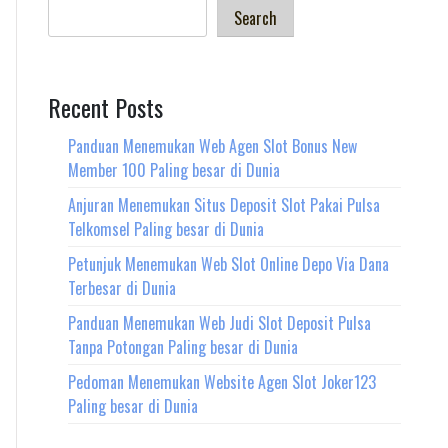
Search
Recent Posts
Panduan Menemukan Web Agen Slot Bonus New
Member 100 Paling besar di Dunia
Anjuran Menemukan Situs Deposit Slot Pakai Pulsa
Telkomsel Paling besar di Dunia
Petunjuk Menemukan Web Slot Online Depo Via Dana
Terbesar di Dunia
Panduan Menemukan Web Judi Slot Deposit Pulsa
Tanpa Potongan Paling besar di Dunia
Pedoman Menemukan Website Agen Slot Joker123
Paling besar di Dunia