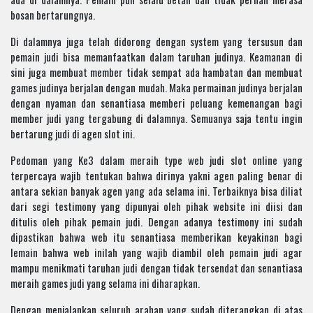
bosan bertarungnya.
Di dalamnya juga telah didorong dengan system yang tersusun dan
pemain judi bisa memanfaatkan dalam taruhan judinya. Keamanan di
sini juga membuat member tidak sempat ada hambatan dan membuat
games judinya berjalan dengan mudah. Maka permainan judinya berjalan
dengan nyaman dan senantiasa memberi peluang kemenangan bagi
member judi yang tergabung di dalamnya. Semuanya saja tentu ingin
bertarung judi di agen slot ini.
Pedoman yang Ke3 dalam meraih type web judi slot online yang
terpercaya wajib tentukan bahwa dirinya yakni agen paling benar di
antara sekian banyak agen yang ada selama ini. Terbaiknya bisa diliat
dari segi testimony yang dipunyai oleh pihak website ini diisi dan
ditulis oleh pihak pemain judi. Dengan adanya testimony ini sudah
dipastikan bahwa web itu senantiasa memberikan keyakinan bagi
lemain bahwa web inilah yang wajib diambil oleh pemain judi agar
mampu menikmati taruhan judi dengan tidak tersendat dan senantiasa
meraih games judi yang selama ini diharapkan.
Dengan menjalankan seluruh arahan yang sudah diterangkan di atas