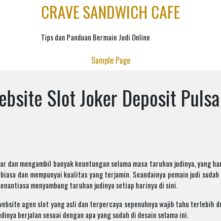
CRAVE SANDWICH CAFE
Tips dan Panduan Bermain Judi Online
Sample Page
site Slot Joker Deposit Puls
ar dan mengambil banyak keuntungan selama masa taruhan judinya, yang har
r biasa dan mempunyai kualitas yang terjamin. Seandainya pemain judi sudah
nantiasa menyambung taruhan judinya setiap harinya di sini.
bsite agen slot yang asli dan terpercaya sepenuhnya wajib tahu terlebih d
inya berjalan sesuai dengan apa yang sudah di desain selama ini.