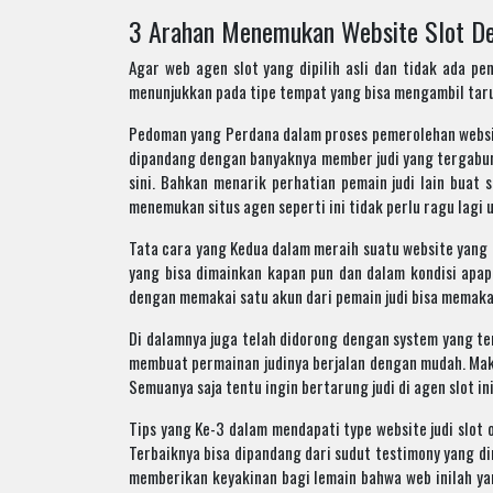
3 Arahan Menemukan Website Slot Dep
Agar web agen slot yang dipilih asli dan tidak ada p
menunjukkan pada tipe tempat yang bisa mengambil taruh
Pedoman yang Perdana dalam proses pemerolehan website
dipandang dengan banyaknya member judi yang tergabung
sini. Bahkan menarik perhatian pemain judi lain buat 
menemukan situs agen seperti ini tidak perlu ragu lagi u
Tata cara yang Kedua dalam meraih suatu website yang
yang bisa dimainkan kapan pun dan dalam kondisi apapun
dengan memakai satu akun dari pemain judi bisa memakai
Di dalamnya juga telah didorong dengan system yang te
membuat permainan judinya berjalan dengan mudah. Mak
Semuanya saja tentu ingin bertarung judi di agen slot ini
Tips yang Ke-3 dalam mendapati type website judi slot 
Terbaiknya bisa dipandang dari sudut testimony yang dimi
memberikan keyakinan bagi lemain bahwa web inilah yan