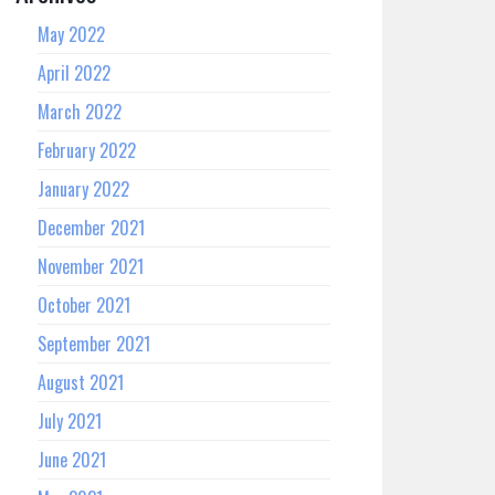
May 2022
April 2022
March 2022
February 2022
January 2022
December 2021
November 2021
October 2021
September 2021
August 2021
July 2021
June 2021