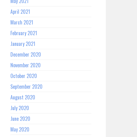
May 2021
April 2021
March 2021
February 2021
January 2021
December 2020
November 2020
October 2020
September 2020
August 2020
July 2020
June 2020
May 2020