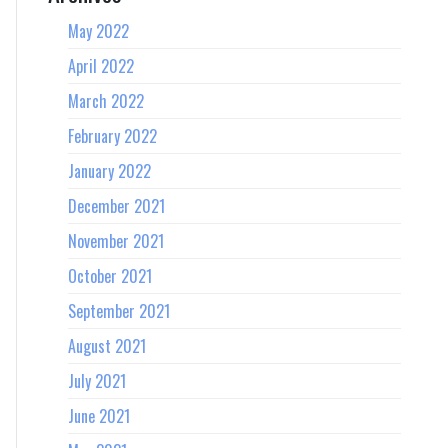
May 2022
April 2022
March 2022
February 2022
January 2022
December 2021
November 2021
October 2021
September 2021
August 2021
July 2021
June 2021