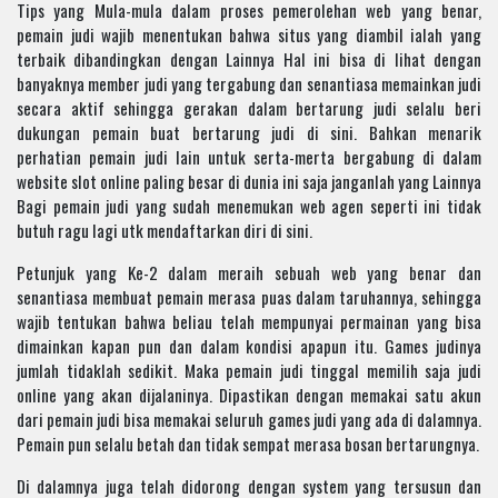
Tips yang Mula-mula dalam proses pemerolehan web yang benar,
pemain judi wajib menentukan bahwa situs yang diambil ialah yang
terbaik dibandingkan dengan Lainnya Hal ini bisa di lihat dengan
banyaknya member judi yang tergabung dan senantiasa memainkan judi
secara aktif sehingga gerakan dalam bertarung judi selalu beri
dukungan pemain buat bertarung judi di sini. Bahkan menarik
perhatian pemain judi lain untuk serta-merta bergabung di dalam
website slot online paling besar di dunia ini saja janganlah yang Lainnya
Bagi pemain judi yang sudah menemukan web agen seperti ini tidak
butuh ragu lagi utk mendaftarkan diri di sini.
Petunjuk yang Ke-2 dalam meraih sebuah web yang benar dan
senantiasa membuat pemain merasa puas dalam taruhannya, sehingga
wajib tentukan bahwa beliau telah mempunyai permainan yang bisa
dimainkan kapan pun dan dalam kondisi apapun itu. Games judinya
jumlah tidaklah sedikit. Maka pemain judi tinggal memilih saja judi
online yang akan dijalaninya. Dipastikan dengan memakai satu akun
dari pemain judi bisa memakai seluruh games judi yang ada di dalamnya.
Pemain pun selalu betah dan tidak sempat merasa bosan bertarungnya.
Di dalamnya juga telah didorong dengan system yang tersusun dan