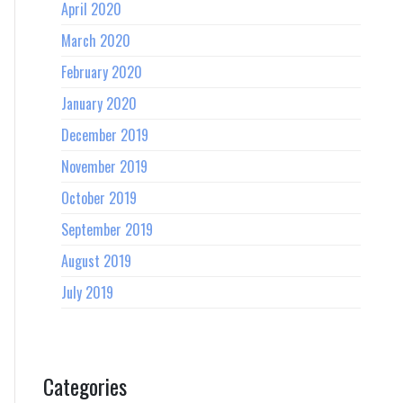
April 2020
March 2020
February 2020
January 2020
December 2019
November 2019
October 2019
September 2019
August 2019
July 2019
Categories