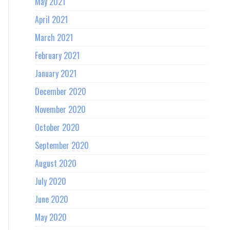
May 2021
April 2021
March 2021
February 2021
January 2021
December 2020
November 2020
October 2020
September 2020
August 2020
July 2020
June 2020
May 2020