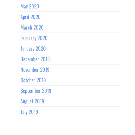
May 2020
April 2020
March 2020
February 2020
January 2020
December 2019
November 2019
October 2019
September 2019
August 2019
July 2019