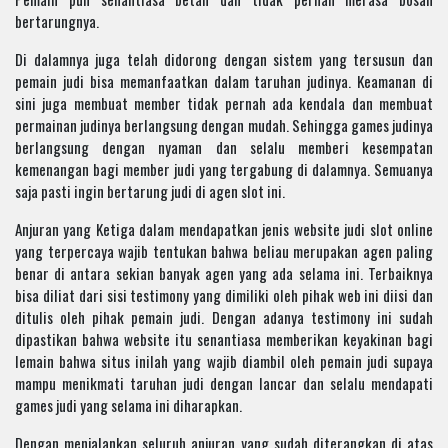
bertarungnya.
Di dalamnya juga telah didorong dengan sistem yang tersusun dan
pemain judi bisa memanfaatkan dalam taruhan judinya. Keamanan di
sini juga membuat member tidak pernah ada kendala dan membuat
permainan judinya berlangsung dengan mudah. Sehingga games judinya
berlangsung dengan nyaman dan selalu memberi kesempatan
kemenangan bagi member judi yang tergabung di dalamnya. Semuanya
saja pasti ingin bertarung judi di agen slot ini.
Anjuran yang Ketiga dalam mendapatkan jenis website judi slot online
yang terpercaya wajib tentukan bahwa beliau merupakan agen paling
benar di antara sekian banyak agen yang ada selama ini. Terbaiknya
bisa diliat dari sisi testimony yang dimiliki oleh pihak web ini diisi dan
ditulis oleh pihak pemain judi. Dengan adanya testimony ini sudah
dipastikan bahwa website itu senantiasa memberikan keyakinan bagi
lemain bahwa situs inilah yang wajib diambil oleh pemain judi supaya
mampu menikmati taruhan judi dengan lancar dan selalu mendapati
games judi yang selama ini diharapkan.
Dengan menjalankan seluruh anjuran yang sudah diterangkan di atas