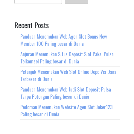
Recent Posts
Panduan Menemukan Web Agen Slot Bonus New
Member 100 Paling besar di Dunia
Anjuran Menemukan Situs Deposit Slot Pakai Pulsa
Telkomsel Paling besar di Dunia
Petunjuk Menemukan Web Slot Online Depo Via Dana
Terbesar di Dunia
Panduan Menemukan Web Judi Slot Deposit Pulsa
Tanpa Potongan Paling besar di Dunia
Pedoman Menemukan Website Agen Slot Joker123
Paling besar di Dunia