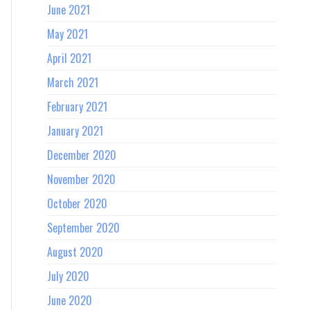
June 2021
May 2021
April 2021
March 2021
February 2021
January 2021
December 2020
November 2020
October 2020
September 2020
August 2020
July 2020
June 2020