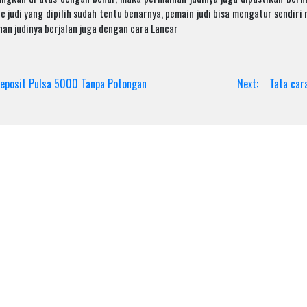
e judi yang dipilih sudah tentu benarnya, pemain judi bisa mengatur sendir
nan judinya berjalan juga dengan cara Lancar
Deposit Pulsa 5000 Tanpa Potongan
Next:
Tata car