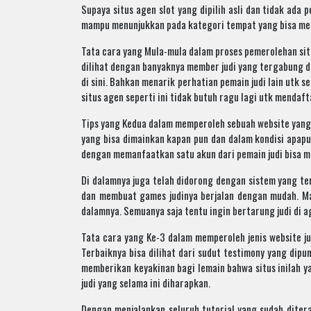
Supaya situs agen slot yang dipilih asli dan tidak ada
mampu menunjukkan pada kategori tempat yang bisa meng
Tata cara yang Mula-mula dalam proses pemerolehan situ
dilihat dengan banyaknya member judi yang tergabung d
di sini. Bahkan menarik perhatian pemain judi lain utk 
situs agen seperti ini tidak butuh ragu lagi utk mendaftar
Tips yang Kedua dalam memperoleh sebuah website yang
yang bisa dimainkan kapan pun dan dalam kondisi apapun 
dengan memanfaatkan satu akun dari pemain judi bisa m
Di dalamnya juga telah didorong dengan sistem yang te
dan membuat games judinya berjalan dengan mudah. M
dalamnya. Semuanya saja tentu ingin bertarung judi di ag
Tata cara yang Ke-3 dalam memperoleh jenis website ju
Terbaiknya bisa dilihat dari sudut testimony yang dipuny
memberikan keyakinan bagi lemain bahwa situs inilah y
judi yang selama ini diharapkan.
Dengan menjalankan seluruh tutorial yang sudah ditera