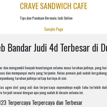
CRAVE SANDWICH CAFE
Tips dan Panduan Bermain Judi Online
Sample Page
Bandar Judi 4d Terbesar di D
ar dan mengambil banyak keuntungan selama masa taruhan judinya, yang haru
biasa dan mempunyai mutu yang terjamin. Kalau pemain judi sudah bergabung 
yambung taruhan judinya setiap harinya di sini.
us agen slot yang asli dan terpercaya sepenuhnya wajib tahu terlebih du
 terjadi sesuai dengan apa yang sudah di desain selama ini.
23 Terpercaya Terpercaya dan Terbesar