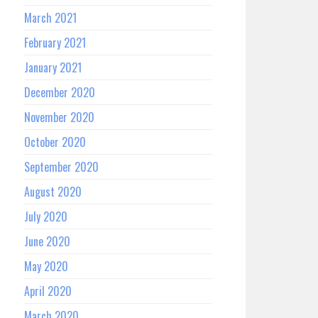
March 2021
February 2021
January 2021
December 2020
November 2020
October 2020
September 2020
August 2020
July 2020
June 2020
May 2020
April 2020
March 2020