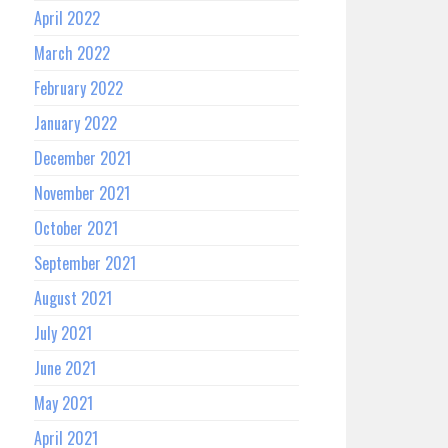
April 2022
March 2022
February 2022
January 2022
December 2021
November 2021
October 2021
September 2021
August 2021
July 2021
June 2021
May 2021
April 2021