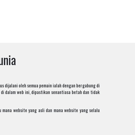
unia
s dijalani oleh semua pemain ialah dengan bergabung di
di dalam web ini, dipastikan senantiasa betah dan tidak
lu mana website yang asli dan mana website yang selalu