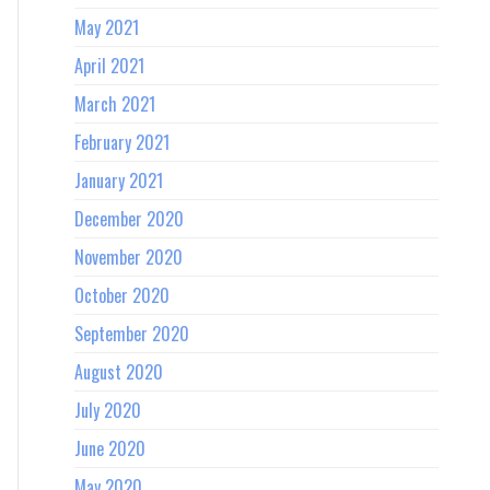
May 2021
April 2021
March 2021
February 2021
January 2021
December 2020
November 2020
October 2020
September 2020
August 2020
July 2020
June 2020
May 2020