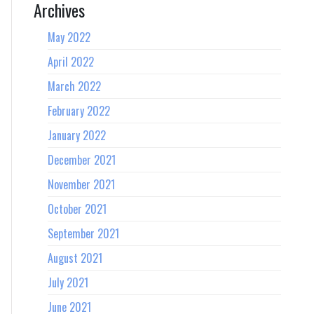
Archives
May 2022
April 2022
March 2022
February 2022
January 2022
December 2021
November 2021
October 2021
September 2021
August 2021
July 2021
June 2021