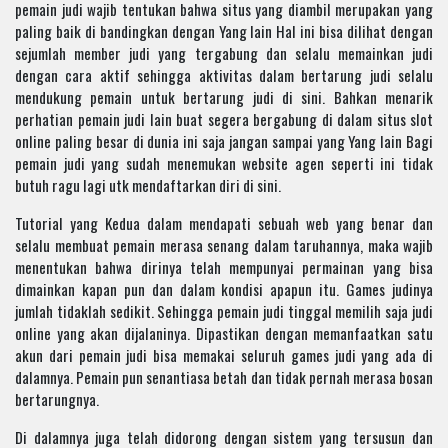
pemain judi wajib tentukan bahwa situs yang diambil merupakan yang
paling baik di bandingkan dengan Yang lain Hal ini bisa dilihat dengan
sejumlah member judi yang tergabung dan selalu memainkan judi
dengan cara aktif sehingga aktivitas dalam bertarung judi selalu
mendukung pemain untuk bertarung judi di sini. Bahkan menarik
perhatian pemain judi lain buat segera bergabung di dalam situs slot
online paling besar di dunia ini saja jangan sampai yang Yang lain Bagi
pemain judi yang sudah menemukan website agen seperti ini tidak
butuh ragu lagi utk mendaftarkan diri di sini.
Tutorial yang Kedua dalam mendapati sebuah web yang benar dan
selalu membuat pemain merasa senang dalam taruhannya, maka wajib
menentukan bahwa dirinya telah mempunyai permainan yang bisa
dimainkan kapan pun dan dalam kondisi apapun itu. Games judinya
jumlah tidaklah sedikit. Sehingga pemain judi tinggal memilih saja judi
online yang akan dijalaninya. Dipastikan dengan memanfaatkan satu
akun dari pemain judi bisa memakai seluruh games judi yang ada di
dalamnya. Pemain pun senantiasa betah dan tidak pernah merasa bosan
bertarungnya.
Di dalamnya juga telah didorong dengan sistem yang tersusun dan