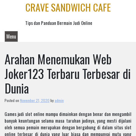
Skip
CRAVE SANDWICH CAFE
to
content
Tips dan Panduan Bermain Judi Online
Menu
Arahan Menemukan Web
Joker123 Terbaru Terbesar di
Dunia
Posted on
November 21, 2020
by
admin
Games judi slot online mampu dimainkan dengan benar dan mengambil
banyak keuntungan selama masa taruhan judinya, yang mesti dijalani
oleh semua pemain merupakan dengan bergabung di dalam situs slot
online terbesar di dunia yang luar biasa dan mempunyai mutu yang