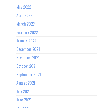
May 2022
April 2022
March 2022
February 2022
January 2022
December 2021
November 2021
October 2021
September 2021
August 2021
July 2021
June 2021