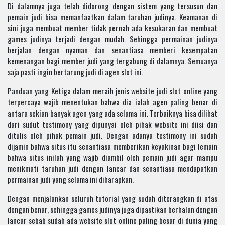
Di dalamnya juga telah didorong dengan sistem yang tersusun dan
pemain judi bisa memanfaatkan dalam taruhan judinya. Keamanan di
sini juga membuat member tidak pernah ada kesukaran dan membuat
games judinya terjadi dengan mudah. Sehingga permainan judinya
berjalan dengan nyaman dan senantiasa memberi kesempatan
kemenangan bagi member judi yang tergabung di dalamnya. Semuanya
saja pasti ingin bertarung judi di agen slot ini.
Panduan yang Ketiga dalam meraih jenis website judi slot online yang
terpercaya wajib menentukan bahwa dia ialah agen paling benar di
antara sekian banyak agen yang ada selama ini. Terbaiknya bisa dilihat
dari sudut testimony yang dipunyai oleh pihak website ini diisi dan
ditulis oleh pihak pemain judi. Dengan adanya testimony ini sudah
dijamin bahwa situs itu senantiasa memberikan keyakinan bagi lemain
bahwa situs inilah yang wajib diambil oleh pemain judi agar mampu
menikmati taruhan judi dengan lancar dan senantiasa mendapatkan
permainan judi yang selama ini diharapkan.
Dengan menjalankan seluruh tutorial yang sudah diterangkan di atas
dengan benar, sehingga games judinya juga dipastikan berhalan dengan
lancar sebab sudah ada website slot online paling besar di dunia yang