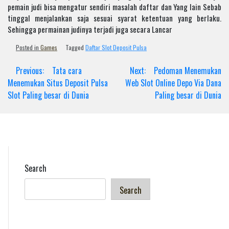
pemain judi bisa mengatur sendiri masalah daftar dan Yang lain Sebab
tinggal menjalankan saja sesuai syarat ketentuan yang berlaku.
Sehingga permainan judinya terjadi juga secara Lancar
Posted in
Games
Tagged
Daftar Slot Deposit Pulsa
Post
Previous:
Tata cara
Next:
Pedoman Menemukan
navigation
Menemukan Situs Deposit Pulsa
Web Slot Online Depo Via Dana
Slot Paling besar di Dunia
Paling besar di Dunia
Search
Search