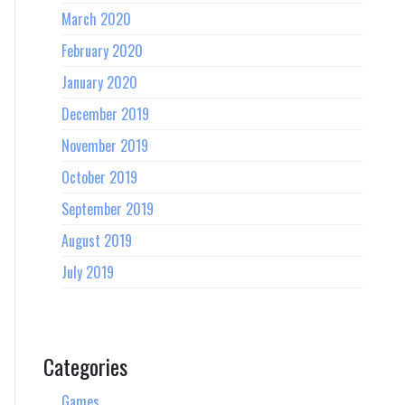
March 2020
February 2020
January 2020
December 2019
November 2019
October 2019
September 2019
August 2019
July 2019
Categories
Games