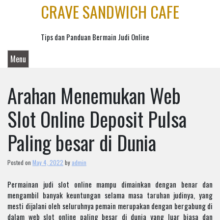
Skip
CRAVE SANDWICH CAFE
to
content
Tips dan Panduan Bermain Judi Online
Menu
Arahan Menemukan Web
Slot Online Deposit Pulsa
Paling besar di Dunia
Posted on
May 4, 2022
by
admin
Permainan judi slot online mampu dimainkan dengan benar dan
mengambil banyak keuntungan selama masa taruhan judinya, yang
mesti dijalani oleh seluruhnya pemain merupakan dengan bergabung di
dalam web slot online paling besar di dunia yang luar biasa dan