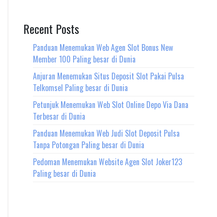
Recent Posts
Panduan Menemukan Web Agen Slot Bonus New
Member 100 Paling besar di Dunia
Anjuran Menemukan Situs Deposit Slot Pakai Pulsa
Telkomsel Paling besar di Dunia
Petunjuk Menemukan Web Slot Online Depo Via Dana
Terbesar di Dunia
Panduan Menemukan Web Judi Slot Deposit Pulsa
Tanpa Potongan Paling besar di Dunia
Pedoman Menemukan Website Agen Slot Joker123
Paling besar di Dunia