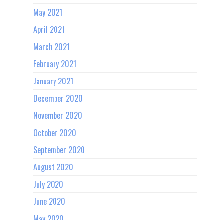
May 2021
April 2021
March 2021
February 2021
January 2021
December 2020
November 2020
October 2020
September 2020
August 2020
July 2020
June 2020
May 2020