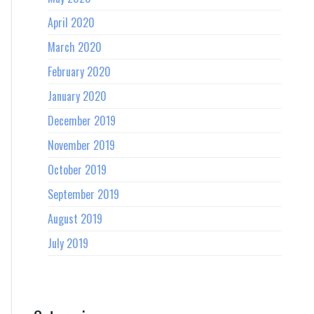
April 2020
March 2020
February 2020
January 2020
December 2019
November 2019
October 2019
September 2019
August 2019
July 2019