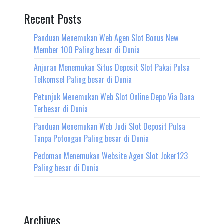
Recent Posts
Panduan Menemukan Web Agen Slot Bonus New
Member 100 Paling besar di Dunia
Anjuran Menemukan Situs Deposit Slot Pakai Pulsa
Telkomsel Paling besar di Dunia
Petunjuk Menemukan Web Slot Online Depo Via Dana
Terbesar di Dunia
Panduan Menemukan Web Judi Slot Deposit Pulsa
Tanpa Potongan Paling besar di Dunia
Pedoman Menemukan Website Agen Slot Joker123
Paling besar di Dunia
Archives