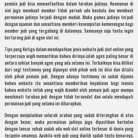
pemain judi bisa memanfaatkan dalam taruhan judinya. Keamanan di
sini juga membuat member tidak pernah ada kendala dan membuat
permainan judinya terjadi dengan mudah. Maka games judinya terjadi
dengan nyaman dan senantiasa memberi kesempatan kemenangan bagi
member judi yang tergabung di dalamnya. Semuanya saja tentu ingin
bertarung judi di agen slot ini.
Tips yang Ketiga dalam mendapatkan jenis website judi slot online yang
terpercaya wajib memastikan bahwa dirinya ialah agen paling benar di
antara sekian banyak agen yang ada selama ini. Terbaiknya bisa dilihat
dari segi testimony yang dipunyai oleh pihak web ini diisi dan ditulis
oleh pihak pemain judi. Dengan adanya testimony ini sudah dijamin
bahwa website itu senantiasa memberikan keyakinan bagi lemain
bahwa website inilah yang wajib diambil oleh pemain judi agar mampu
menikmati taruhan judi dengan tidak tersendat dan selalu mendapati
permainan judi yang selama ini diharapkan.
Dengan menjalankan seluruh arahan yang sudah diterangkan di atas
dengan benar, maka permainan judinya juga dipastikan berhalan
dengan lancar sebab sudah ada web slot online terbesar di dunia yang
terjamin amannya. Apabila web judi yang dipilih sudah tentu benarnya,