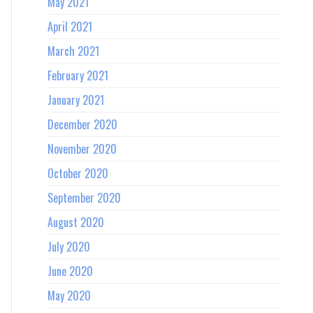
May 2021
April 2021
March 2021
February 2021
January 2021
December 2020
November 2020
October 2020
September 2020
August 2020
July 2020
June 2020
May 2020