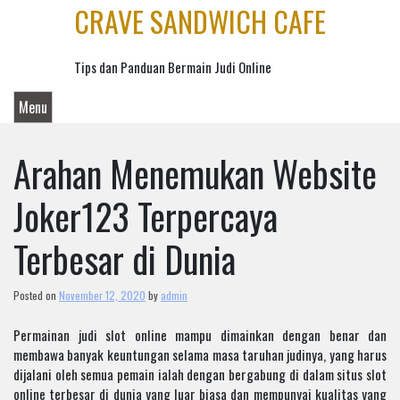
Skip
CRAVE SANDWICH CAFE
to
content
Tips dan Panduan Bermain Judi Online
Menu
Arahan Menemukan Website
Joker123 Terpercaya
Terbesar di Dunia
Posted on
November 12, 2020
by
admin
Permainan judi slot online mampu dimainkan dengan benar dan
membawa banyak keuntungan selama masa taruhan judinya, yang harus
dijalani oleh semua pemain ialah dengan bergabung di dalam situs slot
online terbesar di dunia yang luar biasa dan mempunyai kualitas yang