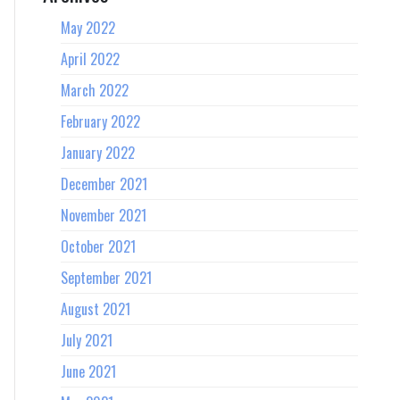
May 2022
April 2022
March 2022
February 2022
January 2022
December 2021
November 2021
October 2021
September 2021
August 2021
July 2021
June 2021