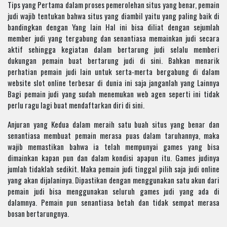
Tips yang Pertama dalam proses pemerolehan situs yang benar, pemain
judi wajib tentukan bahwa situs yang diambil yaitu yang paling baik di
bandingkan dengan Yang lain Hal ini bisa diliat dengan sejumlah
member judi yang tergabung dan senantiasa memainkan judi secara
aktif sehingga kegiatan dalam bertarung judi selalu memberi
dukungan pemain buat bertarung judi di sini. Bahkan menarik
perhatian pemain judi lain untuk serta-merta bergabung di dalam
website slot online terbesar di dunia ini saja janganlah yang Lainnya
Bagi pemain judi yang sudah menemukan web agen seperti ini tidak
perlu ragu lagi buat mendaftarkan diri di sini.
Anjuran yang Kedua dalam meraih satu buah situs yang benar dan
senantiasa membuat pemain merasa puas dalam taruhannya, maka
wajib memastikan bahwa ia telah mempunyai games yang bisa
dimainkan kapan pun dan dalam kondisi apapun itu. Games judinya
jumlah tidaklah sedikit. Maka pemain judi tinggal pilih saja judi online
yang akan dijalaninya. Dipastikan dengan menggunakan satu akun dari
pemain judi bisa menggunakan seluruh games judi yang ada di
dalamnya. Pemain pun senantiasa betah dan tidak sempat merasa
bosan bertarungnya.