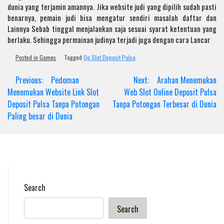
dunia yang terjamin amannya. Jika website judi yang dipilih sudah pasti
benarnya, pemain judi bisa mengatur sendiri masalah daftar dan
Lainnya Sebab tinggal menjalankan saja sesuai syarat ketentuan yang
berlaku. Sehingga permainan judinya terjadi juga dengan cara Lancar
Posted in
Games
Tagged
Qq Slot Deposit Pulsa
Post
Previous:
Pedoman
Next:
Arahan Menemukan
navigation
Menemukan Website Link Slot
Web Slot Online Deposit Pulsa
Deposit Pulsa Tanpa Potongan
Tanpa Potongan Terbesar di Dunia
Paling besar di Dunia
Search
Search