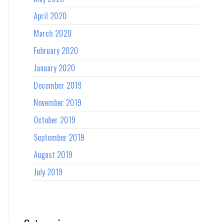
April 2020
March 2020
February 2020
January 2020
December 2019
November 2019
October 2019
September 2019
August 2019
July 2019