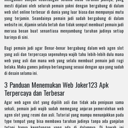
mesti dijalani oleh seluruh pemain yakni dengan bergabung di dalam
web slot online terbesar di dunia yang luar biasa dan mempunyai mutu
yang terjamin. Seandainya pemain judi sudah bergabung di dalam
website ini, dijamin selalu betah dan tidak sempat membuat pemain judi
merasa bosan buat senantiasa menyambung taruhan judinya setiap
harinya di sini.
Bagi pemain judi agar Benar-benar bergabung dalam web agen slot
yang asli dan terpercaya sepenuhnya wajib tahu lebih-lebih dulu mana
web yang asli dan mana web yang selalu membuat pemain judi rugi
belaka. Maka games judinya berlangsung sesuai dengan apa yang sudah
di desain selama ini.
3 Panduan Menemukan Web Joker123 Apk
Terpercaya dan Terbesar
Agar web agen slot yang dipilih asli dan tidak ada penipuan sama
sekali, pemain judi wajib sudah memegang anjuran pemerolehan web
agen slot yang resmi dan asli. Tutorial yang mampu menunjukkan pada
type tempat yang bisa membawa taruhan judinya tanpa ada ganjalan
tetapi hanya keuntungan yang ada di dalamnya. Di bawah ini