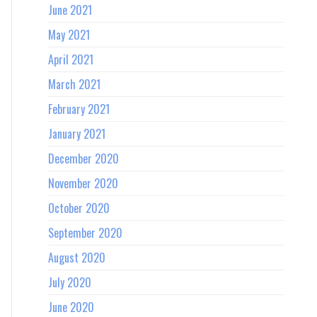
June 2021
May 2021
April 2021
March 2021
February 2021
January 2021
December 2020
November 2020
October 2020
September 2020
August 2020
July 2020
June 2020