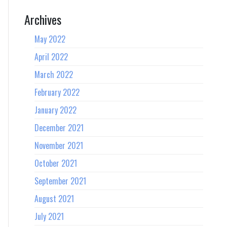
Archives
May 2022
April 2022
March 2022
February 2022
January 2022
December 2021
November 2021
October 2021
September 2021
August 2021
July 2021