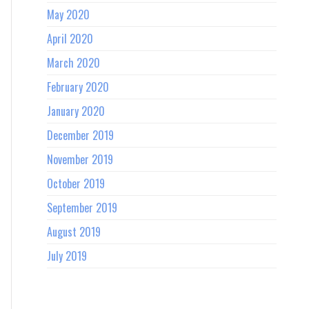
May 2020
April 2020
March 2020
February 2020
January 2020
December 2019
November 2019
October 2019
September 2019
August 2019
July 2019