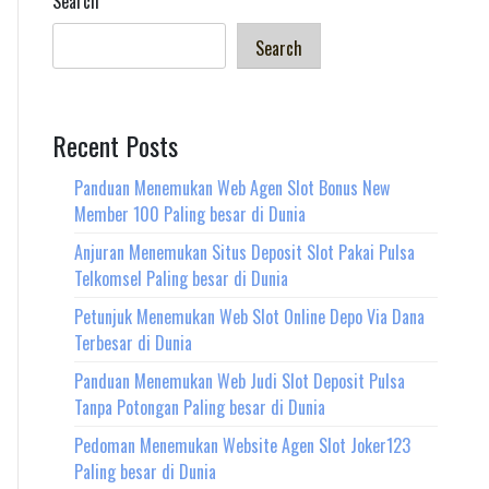
Search
Search
Recent Posts
Panduan Menemukan Web Agen Slot Bonus New
Member 100 Paling besar di Dunia
Anjuran Menemukan Situs Deposit Slot Pakai Pulsa
Telkomsel Paling besar di Dunia
Petunjuk Menemukan Web Slot Online Depo Via Dana
Terbesar di Dunia
Panduan Menemukan Web Judi Slot Deposit Pulsa
Tanpa Potongan Paling besar di Dunia
Pedoman Menemukan Website Agen Slot Joker123
Paling besar di Dunia