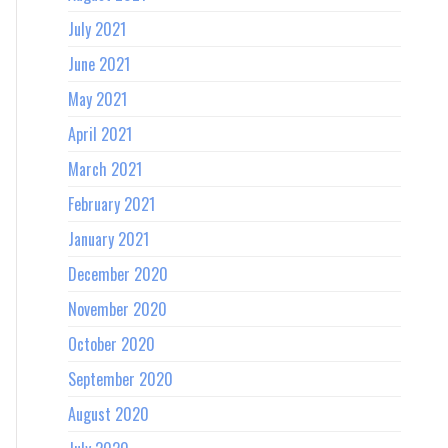
July 2021
June 2021
May 2021
April 2021
March 2021
February 2021
January 2021
December 2020
November 2020
October 2020
September 2020
August 2020