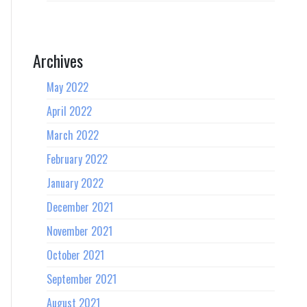
Archives
May 2022
April 2022
March 2022
February 2022
January 2022
December 2021
November 2021
October 2021
September 2021
August 2021