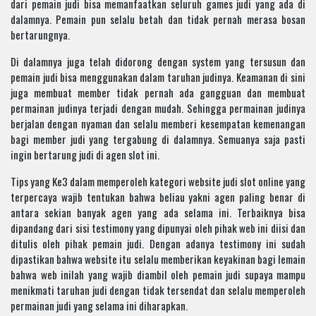
dari pemain judi bisa memanfaatkan seluruh games judi yang ada di
dalamnya. Pemain pun selalu betah dan tidak pernah merasa bosan
bertarungnya.
Di dalamnya juga telah didorong dengan system yang tersusun dan
pemain judi bisa menggunakan dalam taruhan judinya. Keamanan di sini
juga membuat member tidak pernah ada gangguan dan membuat
permainan judinya terjadi dengan mudah. Sehingga permainan judinya
berjalan dengan nyaman dan selalu memberi kesempatan kemenangan
bagi member judi yang tergabung di dalamnya. Semuanya saja pasti
ingin bertarung judi di agen slot ini.
Tips yang Ke3 dalam memperoleh kategori website judi slot online yang
terpercaya wajib tentukan bahwa beliau yakni agen paling benar di
antara sekian banyak agen yang ada selama ini. Terbaiknya bisa
dipandang dari sisi testimony yang dipunyai oleh pihak web ini diisi dan
ditulis oleh pihak pemain judi. Dengan adanya testimony ini sudah
dipastikan bahwa website itu selalu memberikan keyakinan bagi lemain
bahwa web inilah yang wajib diambil oleh pemain judi supaya mampu
menikmati taruhan judi dengan tidak tersendat dan selalu memperoleh
permainan judi yang selama ini diharapkan.