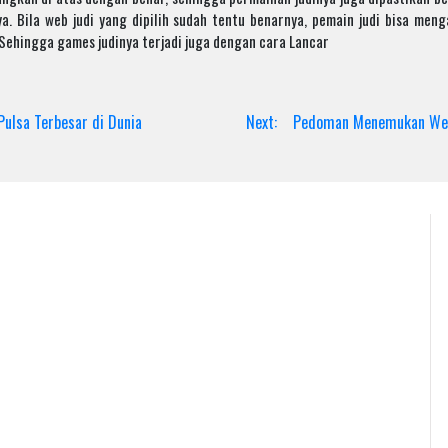
ya. Bila web judi yang dipilih sudah tentu benarnya, pemain judi bisa men
 Sehingga games judinya terjadi juga dengan cara Lancar
ulsa Terbesar di Dunia
Next:
Pedoman Menemukan Webs