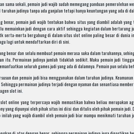
ipuan sama sekali, pemain judi wajib sudah memegang panduan pemerolehan we
aruhan judinya tanpa ada ganjalan tetapi hanya keuntungan yang ada di dal
 benar, pemain judi wajib tentukan bahwa situs yang diambil adalah yang te
lu memainkan judi dengan cara aktif sehingga kegiatan dalam bertarung 
utk serta-merta bergabung di dalam situs slot online paling besar di dunia 
gu lagi untuk mendaftarkan diri di sini.
yang benar dan selalu membuat pemain merasa suka dalam taruhannya, sehin
 itu. Permainan judinya jumlah tidaklah sedikit. Maka pemain judi tinggal 
emanfaatkan seluruh games judi yang ada di dalamnya. Pemain pun selalu be
rsusun dan pemain judi bisa menggunakan dalam taruhan judinya. Keamanan
 Sehingga permainan judinya terjadi dengan nyaman dan senantiasa member
agen slot ini.
slot online yang terpercaya wajib memastikan bahwa beliau merupakan ag
ny yang dipunyai oleh pihak situs ini diisi dan ditulis oleh pihak pemain jud
 inilah yang wajib diambil oleh pemain judi biar mampu menikmati taruhan j
ngkan di atas dengan benar, sehingga permainan judinya juga dipastikan b