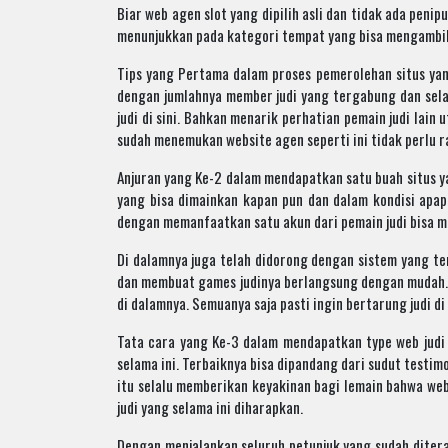
Biar web agen slot yang dipilih asli dan tidak ada pen
menunjukkan pada kategori tempat yang bisa mengambil t
Tips yang Pertama dalam proses pemerolehan situs yang
dengan jumlahnya member judi yang tergabung dan sela
judi di sini. Bahkan menarik perhatian pemain judi lain 
sudah menemukan website agen seperti ini tidak perlu ra
Anjuran yang Ke-2 dalam mendapatkan satu buah situs 
yang bisa dimainkan kapan pun dan dalam kondisi apapun
dengan memanfaatkan satu akun dari pemain judi bisa m
Di dalamnya juga telah didorong dengan sistem yang te
dan membuat games judinya berlangsung dengan mudah.
di dalamnya. Semuanya saja pasti ingin bertarung judi di 
Tata cara yang Ke-3 dalam mendapatkan type web judi 
selama ini. Terbaiknya bisa dipandang dari sudut testimo
itu selalu memberikan keyakinan bagi lemain bahwa web
judi yang selama ini diharapkan.
Dengan menjalankan seluruh petunjuk yang sudah ditera