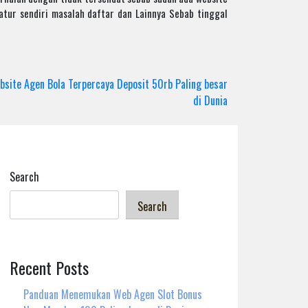
gatur sendiri masalah daftar dan Lainnya Sebab tinggal
ite Agen Bola Terpercaya Deposit 50rb Paling besar
di Dunia
Search
Search
Recent Posts
Panduan Menemukan Web Agen Slot Bonus