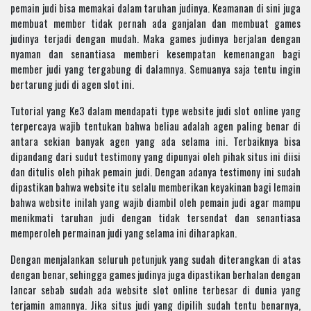
pemain judi bisa memakai dalam taruhan judinya. Keamanan di sini juga
membuat member tidak pernah ada ganjalan dan membuat games
judinya terjadi dengan mudah. Maka games judinya berjalan dengan
nyaman dan senantiasa memberi kesempatan kemenangan bagi
member judi yang tergabung di dalamnya. Semuanya saja tentu ingin
bertarung judi di agen slot ini.
Tutorial yang Ke3 dalam mendapati type website judi slot online yang
terpercaya wajib tentukan bahwa beliau adalah agen paling benar di
antara sekian banyak agen yang ada selama ini. Terbaiknya bisa
dipandang dari sudut testimony yang dipunyai oleh pihak situs ini diisi
dan ditulis oleh pihak pemain judi. Dengan adanya testimony ini sudah
dipastikan bahwa website itu selalu memberikan keyakinan bagi lemain
bahwa website inilah yang wajib diambil oleh pemain judi agar mampu
menikmati taruhan judi dengan tidak tersendat dan senantiasa
memperoleh permainan judi yang selama ini diharapkan.
Dengan menjalankan seluruh petunjuk yang sudah diterangkan di atas
dengan benar, sehingga games judinya juga dipastikan berhalan dengan
lancar sebab sudah ada website slot online terbesar di dunia yang
terjamin amannya. Jika situs judi yang dipilih sudah tentu benarnya,