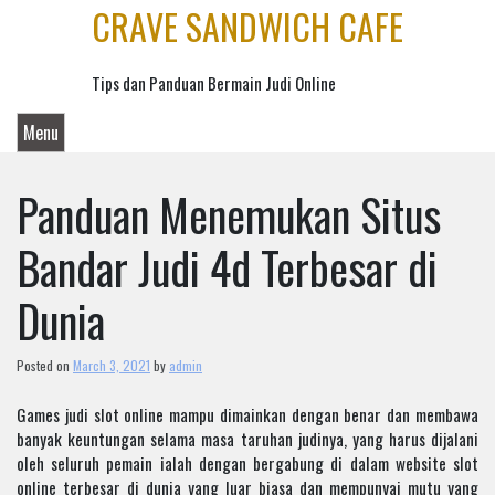
Skip
CRAVE SANDWICH CAFE
to
content
Tips dan Panduan Bermain Judi Online
Menu
Panduan Menemukan Situs
Bandar Judi 4d Terbesar di
Dunia
Posted on
March 3, 2021
by
admin
Games judi slot online mampu dimainkan dengan benar dan membawa
banyak keuntungan selama masa taruhan judinya, yang harus dijalani
oleh seluruh pemain ialah dengan bergabung di dalam website slot
online terbesar di dunia yang luar biasa dan mempunyai mutu yang