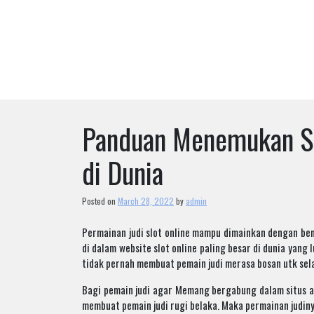
Skip
to
content
Panduan Menemukan Sit
di Dunia
Posted on
March 28, 2022
by
admin
Permainan judi slot online mampu dimainkan dengan be
di dalam website slot online paling besar di dunia yang
tidak pernah membuat pemain judi merasa bosan utk selal
Bagi pemain judi agar Memang bergabung dalam situs ag
membuat pemain judi rugi belaka. Maka permainan judiny