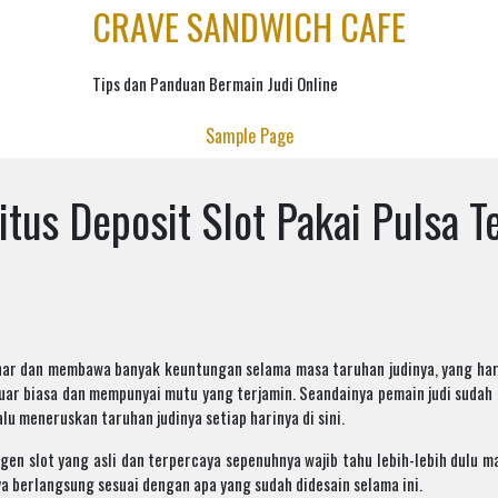
CRAVE SANDWICH CAFE
Tips dan Panduan Bermain Judi Online
Sample Page
us Deposit Slot Pakai Pulsa T
nar dan membawa banyak keuntungan selama masa taruhan judinya, yang har
 luar biasa dan mempunyai mutu yang terjamin. Seandainya pemain judi sudah 
u meneruskan taruhan judinya setiap harinya di sini.
en slot yang asli dan terpercaya sepenuhnya wajib tahu lebih-lebih dulu m
a berlangsung sesuai dengan apa yang sudah didesain selama ini.