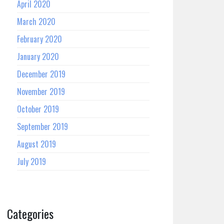
April 2020
March 2020
February 2020
January 2020
December 2019
November 2019
October 2019
September 2019
August 2019
July 2019
Categories