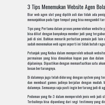
3 Tips Menemukan Website Agen Bola 
Biar web agen slot yang dipilih asli dan tidak ada pe
menunjukkan pada type tempat yang bisa mengambil taruh
Tips yang Pertama dalam proses pemerolehan website ya
bisa diliat dengan banyaknya member judi yang tergabu
judi di sini. Bahkan menarik perhatian pemain judi lain
sudah menemukan web agen seperti ini tidak butuh ragu l
Petunjuk yang Kedua dalam memperoleh sebuah website
permainan yang bisa dimainkan kapan pun dan dalam ko
dijalaninya. Dipastikan dengan memanfaatkan satu akun
bosan bertarungnya.
Di dalamnya juga telah didorong dengan system yang te
dan membuat games judinya berjalan dengan mudah. 
dalamnya. Semuanya saja pasti ingin bertarung judi di age
Pedoman yang Ke-3 dalam memperoleh jenis web judi slo
Terbaiknya bisa dipandang dari segi testimony yang dimi