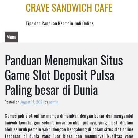
Skip
CRAVE SANDWICH CAFE
to
content
Tips dan Panduan Bermain Judi Online
Menu
Panduan Menemukan Situs
Game Slot Deposit Pulsa
Paling besar di Dunia
Posted on
August 17, 2021
by
admin
Games judi slot online mampu dimainkan dengan benar dan mengambil
banyak keuntungan selama masa taruhan judinya, yang mesti dijalani
oleh seluruh pemain yakni dengan bergabung di dalam situs slot online
terbesar di dunia yang luar biasa dan mempunyai kualitas yang