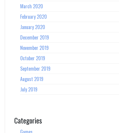
March 2020
February 2020
January 2020
December 2019
November 2019
October 2019
September 2019
August 2019
July 2019
Categories
Games