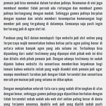
pemain judi bisa memakai dalam taruhan judinya. Keamanan di sini juga
membuat member tidak pernah ada rintangan dan membuat games
judinya berlangsung dengan mudah. Sehingga games judinya berjalan
dengan nyaman dan selalu memberi kesempatan kemenangan bagi
member judi yang tergabung di dalamnya. Semuanya saja pasti ingin
bertarung judi di agen slot ini.
Panduan yang Ke3 dalam mendapati tipe website judi slot online yang
terpercaya wajib menentukan bahwa beliau yaitu agen paling benar di
antara sekian banyak agen yang ada selama ini. Terbaiknya bisa
dipandang dari sudut testimony yang dipunyai oleh pihak web ini diisi
dan ditulis oleh pihak pemain judi. Dengan adanya testimony ini sudah
dijamin bahwa website itu senantiasa memberikan keyakinan bagi
lemain bahwa website inilah yang wajib diambil oleh pemain judi agar
mampu menikmati taruhan judi dengan tidak tersendat dan senantiasa
meraih permainan judi yang selama ini diharapkan.
Dengan menjalankan seluruh tata cara yang sudah diterangkan di atas
dengan benar, sehingga games judinya juga dipastikan berhalan dengan
tidak tersendat sebab sudah ada web slot online paling besar di dunia
yang terjamin amannya. Apabila web judi yang dipilih sudah pasti