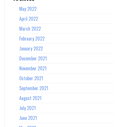
May 2022
April 2022
March 2022
February 2022
January 2022
December 2021
November 2021
October 2021
September 2021
August 2021
July 2021
June 2021