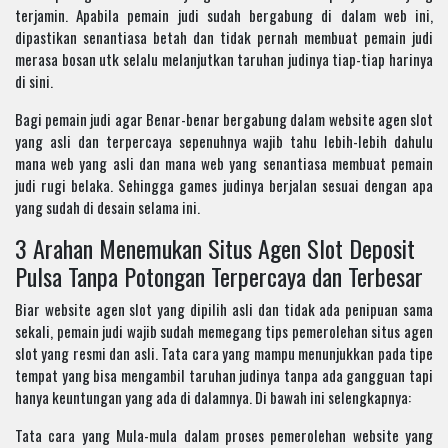
terjamin. Apabila pemain judi sudah bergabung di dalam web ini,
dipastikan senantiasa betah dan tidak pernah membuat pemain judi
merasa bosan utk selalu melanjutkan taruhan judinya tiap-tiap harinya
di sini.
Bagi pemain judi agar Benar-benar bergabung dalam website agen slot
yang asli dan terpercaya sepenuhnya wajib tahu lebih-lebih dahulu
mana web yang asli dan mana web yang senantiasa membuat pemain
judi rugi belaka. Sehingga games judinya berjalan sesuai dengan apa
yang sudah di desain selama ini.
3 Arahan Menemukan Situs Agen Slot Deposit
Pulsa Tanpa Potongan Terpercaya dan Terbesar
Biar website agen slot yang dipilih asli dan tidak ada penipuan sama
sekali, pemain judi wajib sudah memegang tips pemerolehan situs agen
slot yang resmi dan asli. Tata cara yang mampu menunjukkan pada tipe
tempat yang bisa mengambil taruhan judinya tanpa ada gangguan tapi
hanya keuntungan yang ada di dalamnya. Di bawah ini selengkapnya:
Tata cara yang Mula-mula dalam proses pemerolehan website yang