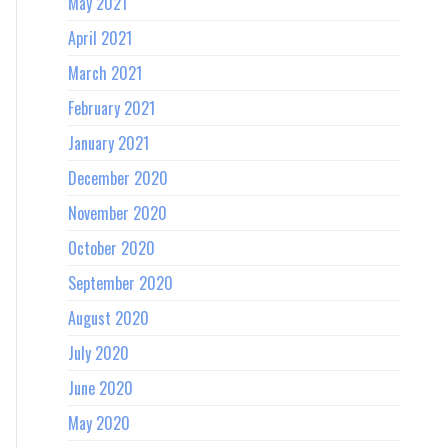
May 2021
April 2021
March 2021
February 2021
January 2021
December 2020
November 2020
October 2020
September 2020
August 2020
July 2020
June 2020
May 2020