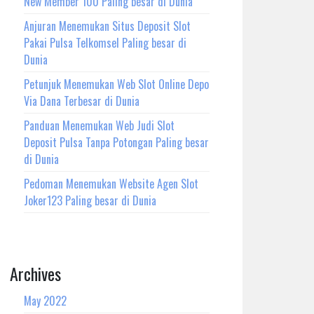
New Member 100 Paling besar di Dunia
Anjuran Menemukan Situs Deposit Slot
Pakai Pulsa Telkomsel Paling besar di
Dunia
Petunjuk Menemukan Web Slot Online Depo
Via Dana Terbesar di Dunia
Panduan Menemukan Web Judi Slot
Deposit Pulsa Tanpa Potongan Paling besar
di Dunia
Pedoman Menemukan Website Agen Slot
Joker123 Paling besar di Dunia
Archives
May 2022