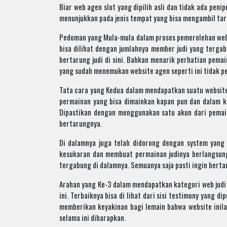
Biar web agen slot yang dipilih asli dan tidak ada pe
menunjukkan pada jenis tempat yang bisa mengambil tar
Pedoman yang Mula-mula dalam proses pemerolehan websi
bisa dilihat dengan jumlahnya member judi yang terga
bertarung judi di sini. Bahkan menarik perhatian pemain
yang sudah menemukan website agen seperti ini tidak per
Tata cara yang Kedua dalam mendapatkan suatu websit
permainan yang bisa dimainkan kapan pun dan dalam kond
Dipastikan dengan menggunakan satu akun dari pemain
bertarungnya.
Di dalamnya juga telah didorong dengan system yang
kesukaran dan membuat permainan judinya berlangsun
tergabung di dalamnya. Semuanya saja pasti ingin bertaru
Arahan yang Ke-3 dalam mendapatkan kategori web judi 
ini. Terbaiknya bisa di lihat dari sisi testimony yang d
memberikan keyakinan bagi lemain bahwa website inila
selama ini diharapkan.