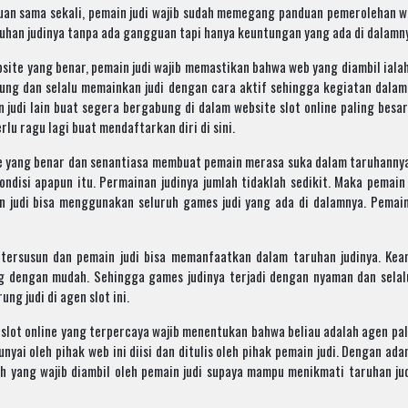
nipuan sama sekali, pemain judi wajib sudah memegang panduan pemerolehan w
uhan judinya tanpa ada gangguan tapi hanya keuntungan yang ada di dalamny
te yang benar, pemain judi wajib memastikan bahwa web yang diambil ialah y
bung dan selalu memainkan judi dengan cara aktif sehingga kegiatan dalam
 judi lain buat segera bergabung di dalam website slot online paling besar 
lu ragu lagi buat mendaftarkan diri di sini.
e yang benar dan senantiasa membuat pemain merasa suka dalam taruhannya
isi apapun itu. Permainan judinya jumlah tidaklah sedikit. Maka pemain jud
 judi bisa menggunakan seluruh games judi yang ada di dalamnya. Pemai
 tersusun dan pemain judi bisa memanfaatkan dalam taruhan judinya. Ke
g dengan mudah. Sehingga games judinya terjadi dengan nyaman dan sela
ng judi di agen slot ini.
slot online yang terpercaya wajib menentukan bahwa beliau adalah agen pal
ipunyai oleh pihak web ini diisi dan ditulis oleh pihak pemain judi. Dengan ad
h yang wajib diambil oleh pemain judi supaya mampu menikmati taruhan jud