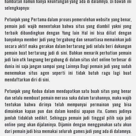
hambatan namun hanya keuntungan yang ada di dalamnya. Di bawah ini
selengkapnya:
Petunjuk yang Pertama dalam proses pemerolehan website yang benar,
pemain judi wajib menentukan bahwa situs yang diambil yakni yang
terbaik dibandingkan dengan Yang lain Hal ini bisa diliat dengan
banyaknya member judi yang tergabung dan senantiasa memainkan judi
secara aktif maka gerakan dalam bertarung judi selalu beri dukungan
pemain buat bertarung judi di sini. Bahkan menarik perhatian pemain
judi lain utk langsung bergabung di dalam situs slot online terbesar di
dunia ini saja jangan sampai yang Lainnya Bagi pemain judi yang sudah
menemukan situs agen seperti ini tidak butuh ragu lagi buat
mendaftarkan diri di sini.
Petunjuk yang Kedua dalam mendapatkan satu buah situs yang benar
dan selalu membuat pemain merasa suka dalam taruhannya, maka wajib
tentukan bahwa dirinya telah mempunyai permainan yang bisa
dimainkan kapan pun dan dalam kondisi apapun itu. Games judinya
jumlah tidaklah sedikit. Sehingga pemain judi tinggal pilih saja judi
online yang akan dijalaninya. Dijamin dengan menggunakan satu akun
dari pemain judi bisa memakai seluruh games judi yang ada di dalamnya.