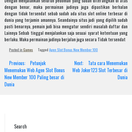
Dengan menjalankan seluruh pedoman yang sudah diterangkan di atas
dengan benar, maka permainan judinya juga dipastikan berhalan
dengan tidak tersendat sebab sudah ada situs slot online terbesar di
dunia yang terjamin amannya. Seandainya situs judi yang dipilih sudah
pasti benarnya, pemain judi bisa mengatur sendiri masalah daftar dan
Lainnya Sebab tinggal menjalankan saja sesuai syarat ketentuan yang
berlaku. Maka permainan judinya berjalan juga secara Tidak tersendat
Posted in
Games
Tagged
Agen Slot Bonus New Member 100
Post
Previous:
Petunjuk
Next:
Tata cara Menemukan
navigation
Menemukan Web Agen Slot Bonus
Web Joker123 Slot Terbesar di
New Member 100 Paling besar di
Dunia
Dunia
Search