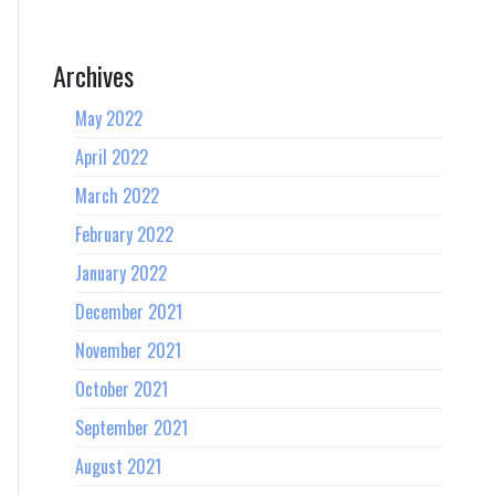
Archives
May 2022
April 2022
March 2022
February 2022
January 2022
December 2021
November 2021
October 2021
September 2021
August 2021