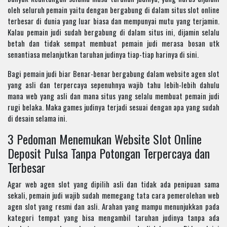
oleh seluruh pemain yaitu dengan bergabung di dalam situs slot online
terbesar di dunia yang luar biasa dan mempunyai mutu yang terjamin.
Kalau pemain judi sudah bergabung di dalam situs ini, dijamin selalu
betah dan tidak sempat membuat pemain judi merasa bosan utk
senantiasa melanjutkan taruhan judinya tiap-tiap harinya di sini.
Bagi pemain judi biar Benar-benar bergabung dalam website agen slot
yang asli dan terpercaya sepenuhnya wajib tahu lebih-lebih dahulu
mana web yang asli dan mana situs yang selalu membuat pemain judi
rugi belaka. Maka games judinya terjadi sesuai dengan apa yang sudah
di desain selama ini.
3 Pedoman Menemukan Website Slot Online
Deposit Pulsa Tanpa Potongan Terpercaya dan
Terbesar
Agar web agen slot yang dipilih asli dan tidak ada penipuan sama
sekali, pemain judi wajib sudah memegang tata cara pemerolehan web
agen slot yang resmi dan asli. Arahan yang mampu menunjukkan pada
kategori tempat yang bisa mengambil taruhan judinya tanpa ada