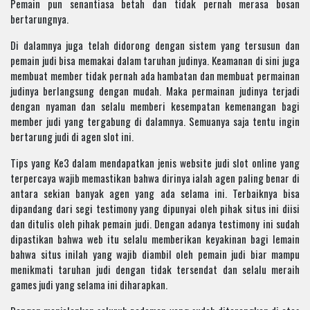
Pemain pun senantiasa betah dan tidak pernah merasa bosan
bertarungnya.
Di dalamnya juga telah didorong dengan sistem yang tersusun dan
pemain judi bisa memakai dalam taruhan judinya. Keamanan di sini juga
membuat member tidak pernah ada hambatan dan membuat permainan
judinya berlangsung dengan mudah. Maka permainan judinya terjadi
dengan nyaman dan selalu memberi kesempatan kemenangan bagi
member judi yang tergabung di dalamnya. Semuanya saja tentu ingin
bertarung judi di agen slot ini.
Tips yang Ke3 dalam mendapatkan jenis website judi slot online yang
terpercaya wajib memastikan bahwa dirinya ialah agen paling benar di
antara sekian banyak agen yang ada selama ini. Terbaiknya bisa
dipandang dari segi testimony yang dipunyai oleh pihak situs ini diisi
dan ditulis oleh pihak pemain judi. Dengan adanya testimony ini sudah
dipastikan bahwa web itu selalu memberikan keyakinan bagi lemain
bahwa situs inilah yang wajib diambil oleh pemain judi biar mampu
menikmati taruhan judi dengan tidak tersendat dan selalu meraih
games judi yang selama ini diharapkan.