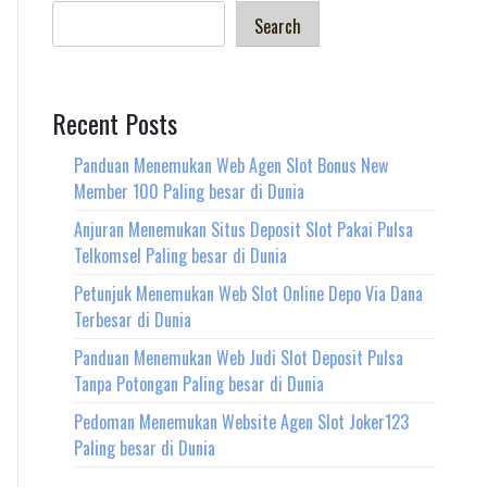
Search
Recent Posts
Panduan Menemukan Web Agen Slot Bonus New
Member 100 Paling besar di Dunia
Anjuran Menemukan Situs Deposit Slot Pakai Pulsa
Telkomsel Paling besar di Dunia
Petunjuk Menemukan Web Slot Online Depo Via Dana
Terbesar di Dunia
Panduan Menemukan Web Judi Slot Deposit Pulsa
Tanpa Potongan Paling besar di Dunia
Pedoman Menemukan Website Agen Slot Joker123
Paling besar di Dunia