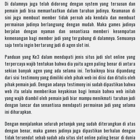
Di dalamnya juga telah didorong dengan system yang tersusun dan
pemain judi bisa memanfaatkan dalam taruhan judinya. Keamanan di
sini juga membuat member tidak pernah ada kendala dan membuat
permainan judinya berlangsung dengan mudah. Maka games judinya
berjalan dengan nyaman dan senantiasa memberi kesempatan
kemenangan bagi member judi yang tergabung di dalamnya. Semuanya
saja tentu ingin bertarung judi di agen slot ini.
Panduan yang Ke3 dalam mendapati jenis situs judi slot online yang
terpercaya wajib tentukan bahwa dia yaitu agen paling benar di antara
sekian banyak agen yang ada selama ini. Terbaiknya bisa dipandang
dari sisi testimony yang dimiliki oleh pihak web ini diisi dan ditulis oleh
pihak pemain judi. Dengan adanya testimony ini sudah dipastikan bahwa
web itu selalu memberikan keyakinan bagi lemain bahwa web inilah
yang wajib diambil oleh pemain judi biar mampu menikmati taruhan judi
dengan lancar dan senantiasa mendapati permainan judi yang selama
ini diharapkan.
Dengan menjalankan seluruh petunjuk yang sudah diterangkan di atas
dengan benar, maka games judinya juga dipastikan berhalan dengan
tidak tersendat sebab sudah ada situs slot online paling besar di dunia