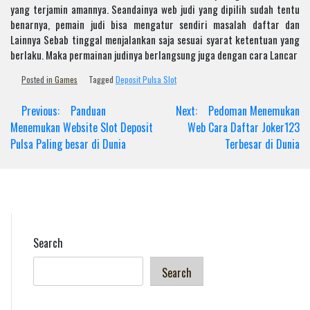
yang terjamin amannya. Seandainya web judi yang dipilih sudah tentu
benarnya, pemain judi bisa mengatur sendiri masalah daftar dan
Lainnya Sebab tinggal menjalankan saja sesuai syarat ketentuan yang
berlaku. Maka permainan judinya berlangsung juga dengan cara Lancar
Posted in
Games
Tagged
Deposit Pulsa Slot
Post
Previous:
Panduan
Next:
Pedoman Menemukan
navigation
Menemukan Website Slot Deposit
Web Cara Daftar Joker123
Pulsa Paling besar di Dunia
Terbesar di Dunia
Search
Search