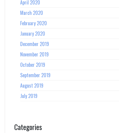
April 2020
March 2020
February 2020
January 2020
December 2019
November 2019
October 2019
September 2019
August 2019
July 2019
Categories