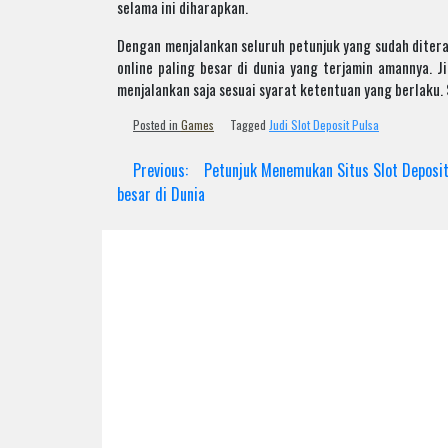
selama ini diharapkan.
Dengan menjalankan seluruh petunjuk yang sudah ditera
online paling besar di dunia yang terjamin amannya. J
menjalankan saja sesuai syarat ketentuan yang berlaku.
Posted in
Games
Tagged
Judi Slot Deposit Pulsa
Post
Previous:
Petunjuk Menemukan Situs Slot Deposi
navigation
besar di Dunia