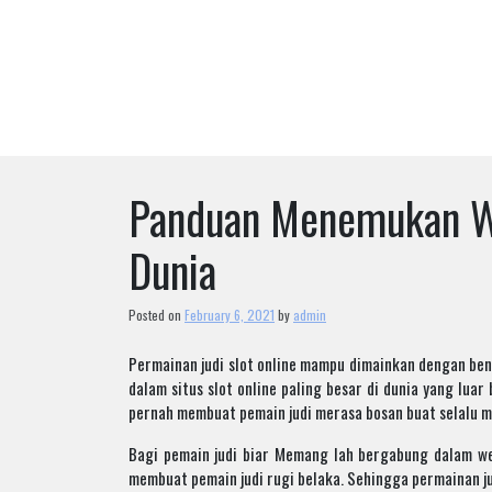
Skip
to
content
Panduan Menemukan We
Dunia
Posted on
February 6, 2021
by
admin
Permainan judi slot online mampu dimainkan dengan ben
dalam situs slot online paling besar di dunia yang lua
pernah membuat pemain judi merasa bosan buat selalu mel
Bagi pemain judi biar Memang lah bergabung dalam web
membuat pemain judi rugi belaka. Sehingga permainan ju