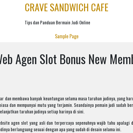
CRAVE SANDWICH CAFE
Tips dan Panduan Bermain Judi Online
Sample Page
b Agen Slot Bonus New Membe
ar dan membawa banyak keuntungan selama masa taruhan judinya, yang haru
r biasa dan mempunyai mutu yang terjamin. Seandainya pemain judi sudah ber
anjutkan taruhan judinya setiap harinya di sini.
site agen slot yang asli dan terpercaya sepenuhnya wajib tahu apalagi d
dinya berlangsung sesuai dengan apa yang sudah di desain selama ini.