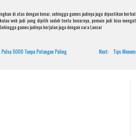
ngkan di atas dengan benar, sehingga games judinya juga dipastikan berhal
ikalau web judi yang dipilih sudah tentu benarnya, pemain judi bisa menga
 Sehingga games judinya berjalan juga dengan cara Lancar
t Pulsa 5000 Tanpa Potongan Paling
Next:
Tips Menemu