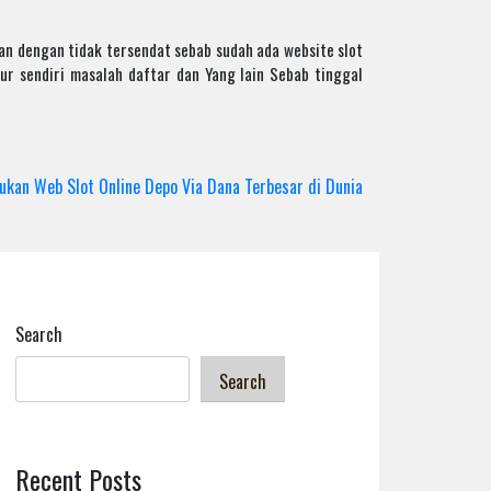
an dengan tidak tersendat sebab sudah ada website slot
tur sendiri masalah daftar dan Yang lain Sebab tinggal
kan Web Slot Online Depo Via Dana Terbesar di Dunia
Search
Search
Recent Posts