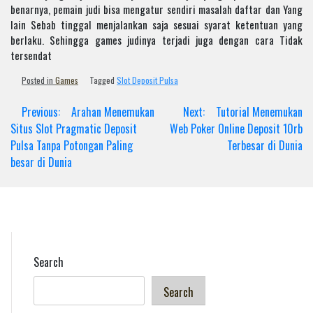
benarnya, pemain judi bisa mengatur sendiri masalah daftar dan Yang
lain Sebab tinggal menjalankan saja sesuai syarat ketentuan yang
berlaku. Sehingga games judinya terjadi juga dengan cara Tidak
tersendat
Posted in
Games
Tagged
Slot Deposit Pulsa
Post
Previous:
Arahan Menemukan
Next:
Tutorial Menemukan
navigation
Situs Slot Pragmatic Deposit
Web Poker Online Deposit 10rb
Pulsa Tanpa Potongan Paling
Terbesar di Dunia
besar di Dunia
Search
Search