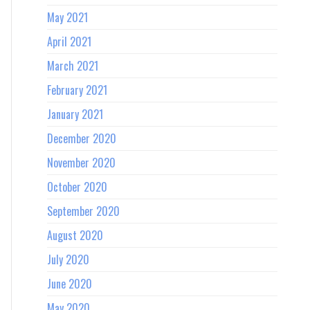
May 2021
April 2021
March 2021
February 2021
January 2021
December 2020
November 2020
October 2020
September 2020
August 2020
July 2020
June 2020
May 2020