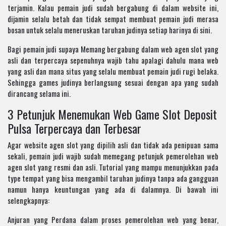
terjamin. Kalau pemain judi sudah bergabung di dalam website ini,
dijamin selalu betah dan tidak sempat membuat pemain judi merasa
bosan untuk selalu meneruskan taruhan judinya setiap harinya di sini.
Bagi pemain judi supaya Memang bergabung dalam web agen slot yang
asli dan terpercaya sepenuhnya wajib tahu apalagi dahulu mana web
yang asli dan mana situs yang selalu membuat pemain judi rugi belaka.
Sehingga games judinya berlangsung sesuai dengan apa yang sudah
dirancang selama ini.
3 Petunjuk Menemukan Web Game Slot Deposit
Pulsa Terpercaya dan Terbesar
Agar website agen slot yang dipilih asli dan tidak ada penipuan sama
sekali, pemain judi wajib sudah memegang petunjuk pemerolehan web
agen slot yang resmi dan asli. Tutorial yang mampu menunjukkan pada
type tempat yang bisa mengambil taruhan judinya tanpa ada gangguan
namun hanya keuntungan yang ada di dalamnya. Di bawah ini
selengkapnya:
Anjuran yang Perdana dalam proses pemerolehan web yang benar,