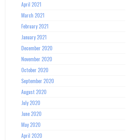
April 2021
March 2021
February 2021
January 2021
December 2020
November 2020
October 2020
September 2020
August 2020
July 2020
June 2020
May 2020
April 2020