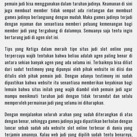
pemain judi bisa menggunakan dalam taruhan judinya. Keamanan di sini
juga membuat member tidak sempat ada rintangan dan membuat
games judinya berlangsung dengan mudah. Maka games judinya terjadi
dengan nyaman dan senantiasa memberi peluang kemenangan bagi
member judi yang tergabung di dalamnya. Semuanya saja tentu ingin
bertarung judi di agen slot ini.
Tips yang Ketiga dalam meraih tipe situs judi slot online yang
terpercaya wajib tentukan bahwa beliau adalah agen paling benar di
antara sekian banyak agen yang ada selama ini. Terbaiknya bisa diliat
dari sudut testimony yang dipunyai oleh pihak website ini diisi dan
ditulis oleh pihak pemain judi. Dengan adanya testimony ini sudah
dipastikan bahwa website itu senantiasa memberikan keyakinan bagi
lemain bahwa situs inilah yang wajib diambil oleh pemain judi agar
mampu menikmati taruhan judi dengan tidak tersendat dan selalu
memperoleh permainan judi yang selama ini diharapkan.
Dengan menjalankan seluruh arahan yang sudah diterangkan di atas
dengan benar, sehingga games judinya juga dipastikan berhalan dengan
lancar sebab sudah ada website slot online terbesar di dunia yang
terjamin amannya. Kalau web judi yang dipilih sudah tentu benarnya,