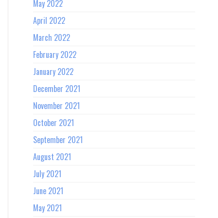
May 2022
April 2022
March 2022
February 2022
January 2022
December 2021
November 2021
October 2021
September 2021
August 2021
July 2021
June 2021
May 2021