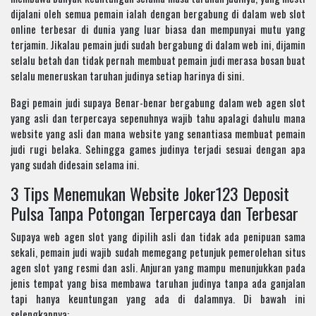
dijalani oleh semua pemain ialah dengan bergabung di dalam web slot
online terbesar di dunia yang luar biasa dan mempunyai mutu yang
terjamin. Jikalau pemain judi sudah bergabung di dalam web ini, dijamin
selalu betah dan tidak pernah membuat pemain judi merasa bosan buat
selalu meneruskan taruhan judinya setiap harinya di sini.
Bagi pemain judi supaya Benar-benar bergabung dalam web agen slot
yang asli dan terpercaya sepenuhnya wajib tahu apalagi dahulu mana
website yang asli dan mana website yang senantiasa membuat pemain
judi rugi belaka. Sehingga games judinya terjadi sesuai dengan apa
yang sudah didesain selama ini.
3 Tips Menemukan Website Joker123 Deposit
Pulsa Tanpa Potongan Terpercaya dan Terbesar
Supaya web agen slot yang dipilih asli dan tidak ada penipuan sama
sekali, pemain judi wajib sudah memegang petunjuk pemerolehan situs
agen slot yang resmi dan asli. Anjuran yang mampu menunjukkan pada
jenis tempat yang bisa membawa taruhan judinya tanpa ada ganjalan
tapi hanya keuntungan yang ada di dalamnya. Di bawah ini
selengkapnya: