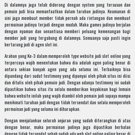
Di dalamnya juga telah didorong dengan system yang tersusun dan
pemain judi bisa memanfaatkan dalam taruhan judinya. Keamanan di
sini juga membuat member tidak pernah ada rintangan dan membuat
permainan judinya terjadi dengan mudah. Maka games judinya berjalan
dengan nyaman dan senantiasa memberi peluang kemenangan bagi
member judi yang tergabung di dalamnya. Semuanya saja pasti ingin
bertarung judi di agen slot ini.
Arahan yang Ke-3 dalam memperoleh type website judi slot online yang
terpercaya wajib menentukan bahwa dia adalah agen paling benar di
antara sekian banyak agen yang ada selama ini. Terbaiknya bisa
dipandang dari sudut testimony yang dipunyai oleh pihak situs ini diisi
dan ditulis oleh pihak pemain judi. Dengan adanya testimony ini sudah
dipastikan bahwa situs itu selalu memberikan keyakinan bagi lemain
bahwa website inilah yang wajib diambil oleh pemain judi supaya mampu
menikmati taruhan judi dengan tidak tersendat dan selalu memperoleh
permainan judi yang selama ini diharapkan.
Dengan menjalankan seluruh anjuran yang sudah diterangkan di atas
dengan benar, maka permainan judinya juga dipastikan berhalan
dengan tidak tersendat sebab sudah ada web slot online paling besar di