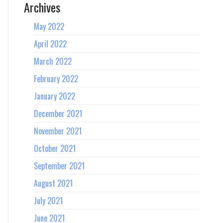
Archives
May 2022
April 2022
March 2022
February 2022
January 2022
December 2021
November 2021
October 2021
September 2021
August 2021
July 2021
June 2021