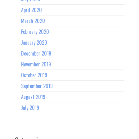
April 2020
March 2020
February 2020
January 2020
December 2019
November 2019
October 2019
September 2019
August 2019
July 2019