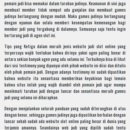
pemain judi bisa memakai dalam taruhan judinya. Keamanan di sini juga
membuat member tidak sempat ada ganjalan dan membuat games
judinya berlangsung dengan mudah. Maka games judinya berlangsung
dengan nyaman dan selalu memberi kesempatan kemenangan bagi
member judi yang tergabung di dalamnya. Semuanya saja tentu ingin
bertarung judi di agen slot ini.
Tips yang Ketiga dalam meraih jenis website judi slot online yang
terpercaya wajib tentukan bahwa dirinya yakni agen paling benar di
antara sekian banyak agen yang ada selama ini. Terbaiknya bisa di lihat
dari sisi testimony yang dipunyai oleh pihak website ini diisi dan ditulis
oleh pihak pemain judi. Dengan adanya testimony ini sudah dipastikan
bahwa website itu senantiasa memberikan keyakinan bagi lemain
bahwa situs inilah yang wajib diambil oleh pemain judi agar mampu
menikmati taruhan judi dengan lancar dan senantiasa meraih games
judi yang selama ini diharapkan.
Dengan menjalankan seluruh panduan yang sudah diterangkan di atas
dengan benar, sehingga games judinya juga dipastikan berhalan dengan
lancar sebab sudah ada website slot online paling besar di dunia yang
terjamin amannya. Seandainya web judi yang dipilih sudah tentu