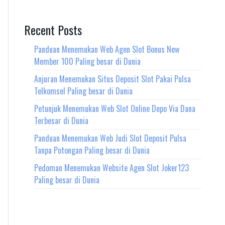
Recent Posts
Panduan Menemukan Web Agen Slot Bonus New
Member 100 Paling besar di Dunia
Anjuran Menemukan Situs Deposit Slot Pakai Pulsa
Telkomsel Paling besar di Dunia
Petunjuk Menemukan Web Slot Online Depo Via Dana
Terbesar di Dunia
Panduan Menemukan Web Judi Slot Deposit Pulsa
Tanpa Potongan Paling besar di Dunia
Pedoman Menemukan Website Agen Slot Joker123
Paling besar di Dunia