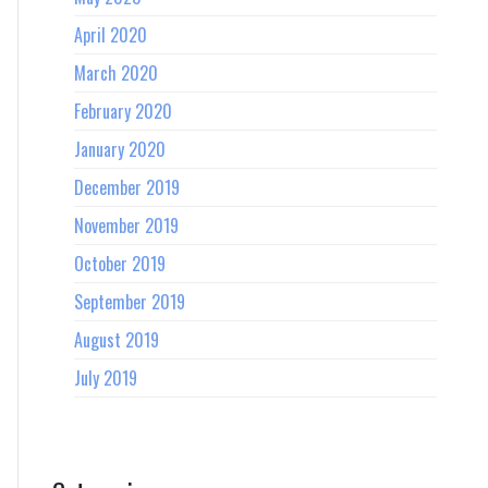
April 2020
March 2020
February 2020
January 2020
December 2019
November 2019
October 2019
September 2019
August 2019
July 2019