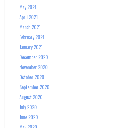
May 2021
April 2021
March 2021
February 2021
January 2021
December 2020
November 2020
October 2020
September 2020
August 2020
July 2020
June 2020
May 2020