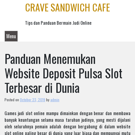
Skip
CRAVE SANDWICH CAFE
to
content
Tips dan Panduan Bermain Judi Online
Menu
Panduan Menemukan
Website Deposit Pulsa Slot
Terbesar di Dunia
Posted on
October 23, 2019
by
admin
Games judi slot online mampu dimainkan dengan benar dan membawa
banyak keuntungan selama masa taruhan judinya, yang mesti dijalani
oleh seluruhnya pemain adalah dengan bergabung di dalam website
slot online paling besar di dunia yang luar biasa dan mempunyai mutu