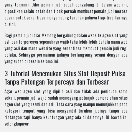
yang terjamin. Jika pemain judi sudah bergabung di dalam web ini,
dipastikan selalu betah dan tidak pernah membuat pemain judi merasa
bosan untuk senantiasa menyambung taruhan judinya tiap-tiap harinya
di sini.
Bagi pemain judi biar Memang bergabung dalam website agen slot yang
asli dan terpercaya sepenuhnya wajib tahu lebih-lebih dahulu mana web
yang asli dan mana website yang senantiasa membuat pemain judi rugi
belaka. Sehingga permainan judinya berlangsung sesuai dengan apa
yang sudah di desain selama ini.
3 Tutorial Menemukan Situs Slot Deposit Pulsa
Tanpa Potongan Terpercaya dan Terbesar
Agar web agen slot yang dipilih asli dan tidak ada penipuan sama
sekali, pemain judi wajib sudah memegang petunjuk pemerolehan situs
agen slot yang resmi dan asli. Tata cara yang mampu menunjukkan pada
kategori tempat yang bisa mengambil taruhan judinya tanpa ada
rintangan tapi hanya keuntungan yang ada di dalamnya. Di bawah ini
selengkapnya: