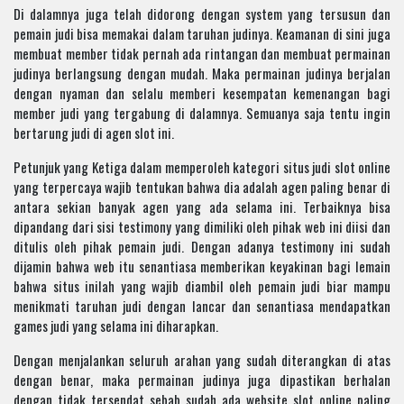
Di dalamnya juga telah didorong dengan system yang tersusun dan
pemain judi bisa memakai dalam taruhan judinya. Keamanan di sini juga
membuat member tidak pernah ada rintangan dan membuat permainan
judinya berlangsung dengan mudah. Maka permainan judinya berjalan
dengan nyaman dan selalu memberi kesempatan kemenangan bagi
member judi yang tergabung di dalamnya. Semuanya saja tentu ingin
bertarung judi di agen slot ini.
Petunjuk yang Ketiga dalam memperoleh kategori situs judi slot online
yang terpercaya wajib tentukan bahwa dia adalah agen paling benar di
antara sekian banyak agen yang ada selama ini. Terbaiknya bisa
dipandang dari sisi testimony yang dimiliki oleh pihak web ini diisi dan
ditulis oleh pihak pemain judi. Dengan adanya testimony ini sudah
dijamin bahwa web itu senantiasa memberikan keyakinan bagi lemain
bahwa situs inilah yang wajib diambil oleh pemain judi biar mampu
menikmati taruhan judi dengan lancar dan senantiasa mendapatkan
games judi yang selama ini diharapkan.
Dengan menjalankan seluruh arahan yang sudah diterangkan di atas
dengan benar, maka permainan judinya juga dipastikan berhalan
dengan tidak tersendat sebab sudah ada website slot online paling