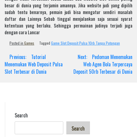
besar di dunia yang terjamin amannya. Jika website judi yang dipilih
sudah tentu benarnya, pemain judi bisa mengatur sendiri masalah
daftar dan Lainnya Sebab tinggal menjalankan saja sesuai syarat
ketentuan yang berlaku. Sehingga permainan judinya terjadi juga
dengan cara Lancar
Posted in
Games
Tagged
Game Slot Deposit Pulsa 10rb Tanpa Potongan
Post
Previous:
Tutorial
Next:
Pedoman Menemukan
navigation
Menemukan Web Deposit Pulsa
Web Agen Bola Terpercaya
Slot Terbesar di Dunia
Deposit 50rb Terbesar di Dunia
Search
Search