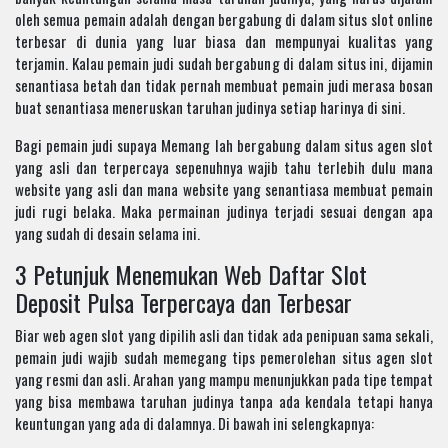
oleh semua pemain adalah dengan bergabung di dalam situs slot online
terbesar di dunia yang luar biasa dan mempunyai kualitas yang
terjamin. Kalau pemain judi sudah bergabung di dalam situs ini, dijamin
senantiasa betah dan tidak pernah membuat pemain judi merasa bosan
buat senantiasa meneruskan taruhan judinya setiap harinya di sini.
Bagi pemain judi supaya Memang lah bergabung dalam situs agen slot
yang asli dan terpercaya sepenuhnya wajib tahu terlebih dulu mana
website yang asli dan mana website yang senantiasa membuat pemain
judi rugi belaka. Maka permainan judinya terjadi sesuai dengan apa
yang sudah di desain selama ini.
3 Petunjuk Menemukan Web Daftar Slot
Deposit Pulsa Terpercaya dan Terbesar
Biar web agen slot yang dipilih asli dan tidak ada penipuan sama sekali,
pemain judi wajib sudah memegang tips pemerolehan situs agen slot
yang resmi dan asli. Arahan yang mampu menunjukkan pada tipe tempat
yang bisa membawa taruhan judinya tanpa ada kendala tetapi hanya
keuntungan yang ada di dalamnya. Di bawah ini selengkapnya: