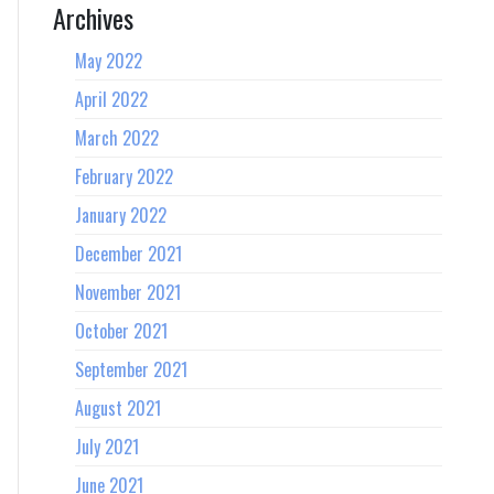
Archives
May 2022
April 2022
March 2022
February 2022
January 2022
December 2021
November 2021
October 2021
September 2021
August 2021
July 2021
June 2021