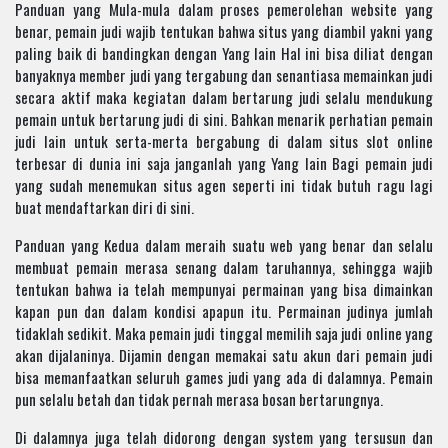
Panduan yang Mula-mula dalam proses pemerolehan website yang
benar, pemain judi wajib tentukan bahwa situs yang diambil yakni yang
paling baik di bandingkan dengan Yang lain Hal ini bisa diliat dengan
banyaknya member judi yang tergabung dan senantiasa memainkan judi
secara aktif maka kegiatan dalam bertarung judi selalu mendukung
pemain untuk bertarung judi di sini. Bahkan menarik perhatian pemain
judi lain untuk serta-merta bergabung di dalam situs slot online
terbesar di dunia ini saja janganlah yang Yang lain Bagi pemain judi
yang sudah menemukan situs agen seperti ini tidak butuh ragu lagi
buat mendaftarkan diri di sini.
Panduan yang Kedua dalam meraih suatu web yang benar dan selalu
membuat pemain merasa senang dalam taruhannya, sehingga wajib
tentukan bahwa ia telah mempunyai permainan yang bisa dimainkan
kapan pun dan dalam kondisi apapun itu. Permainan judinya jumlah
tidaklah sedikit. Maka pemain judi tinggal memilih saja judi online yang
akan dijalaninya. Dijamin dengan memakai satu akun dari pemain judi
bisa memanfaatkan seluruh games judi yang ada di dalamnya. Pemain
pun selalu betah dan tidak pernah merasa bosan bertarungnya.
Di dalamnya juga telah didorong dengan system yang tersusun dan