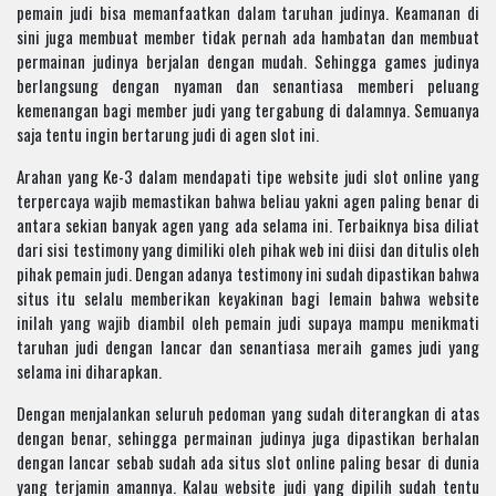
pemain judi bisa memanfaatkan dalam taruhan judinya. Keamanan di
sini juga membuat member tidak pernah ada hambatan dan membuat
permainan judinya berjalan dengan mudah. Sehingga games judinya
berlangsung dengan nyaman dan senantiasa memberi peluang
kemenangan bagi member judi yang tergabung di dalamnya. Semuanya
saja tentu ingin bertarung judi di agen slot ini.
Arahan yang Ke-3 dalam mendapati tipe website judi slot online yang
terpercaya wajib memastikan bahwa beliau yakni agen paling benar di
antara sekian banyak agen yang ada selama ini. Terbaiknya bisa diliat
dari sisi testimony yang dimiliki oleh pihak web ini diisi dan ditulis oleh
pihak pemain judi. Dengan adanya testimony ini sudah dipastikan bahwa
situs itu selalu memberikan keyakinan bagi lemain bahwa website
inilah yang wajib diambil oleh pemain judi supaya mampu menikmati
taruhan judi dengan lancar dan senantiasa meraih games judi yang
selama ini diharapkan.
Dengan menjalankan seluruh pedoman yang sudah diterangkan di atas
dengan benar, sehingga permainan judinya juga dipastikan berhalan
dengan lancar sebab sudah ada situs slot online paling besar di dunia
yang terjamin amannya. Kalau website judi yang dipilih sudah tentu